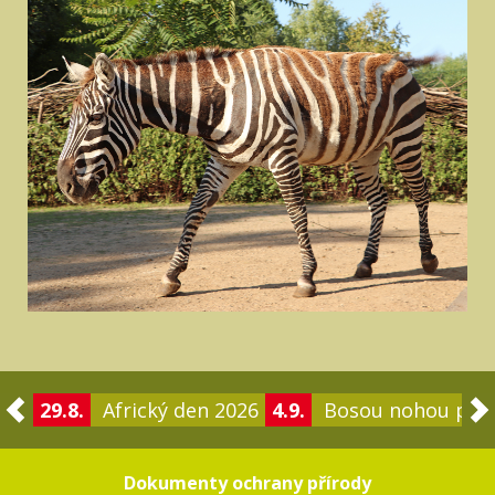
29.8.
Africký den 2026
4.9.
Bosou nohou po 
Dokumenty ochrany přírody