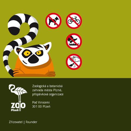
Zoologická a botanická
zahrada města Plzně,
příspěvková organizace
Pod Vinicemi
301 00 Plzeň
Zřizovatel | Founder