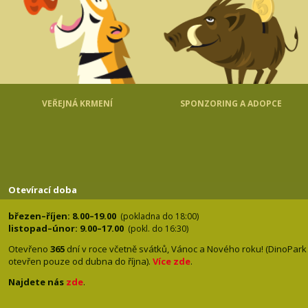
VEŘEJNÁ KRMENÍ
SPONZORING A ADOPCE
Otevírací doba
březen–říjen: 8.00–19.00
(pokladna do 18:00)
listopad–únor: 9.00–17.00
(pokl. do 16:30)
Otevřeno
365
dní v roce včetně svátků, Vánoc a Nového roku! (DinoPark
otevřen pouze od dubna do října).
Více zde
.
Najdete nás
zde
.