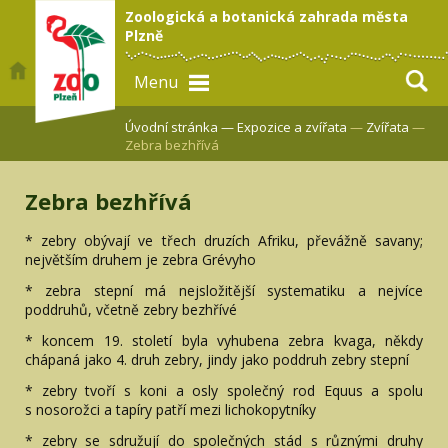
Zoologická a botanická zahrada města
Plzně
Menu
Úvodní stránka —
Expozice a zvířata
—
Zvířata
—
Zebra bezhřívá
Zebra bezhřívá
* zebry obývají ve třech druzích Afriku, převážně savany;
největším druhem je zebra Grévyho
* zebra stepní má nejsložitější systematiku a nejvíce
poddruhů, včetně zebry bezhřívé
* koncem 19. století byla vyhubena zebra kvaga, někdy
chápaná jako 4. druh zebry, jindy jako poddruh zebry stepní
* zebry tvoří s koni a osly společný rod Equus a spolu
s nosorožci a tapíry patří mezi lichokopytníky
* zebry se sdružují do společných stád s různými druhy