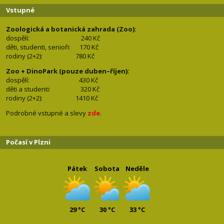
Vstupné
Zoologická a botanická zahrada (Zoo):
dospělí:
240 Kč
děti, studenti, senioři: 170
Kč
rodiny (2+2): 780
Kč
Zoo + DinoPark (pouze duben–říjen):
dospělí: 430
Kč
děti a studenti: 32
0 Kč
rodiny (2+2): 1410
Kč
Podrobné vstupné a slevy
zde
.
Počasí v Plzni
Pátek
Sobota
Neděle
29 °C
30 °C
33 °C