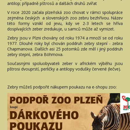
antilop; případně pštrosů a dalšách druhů zvířat
V roce 2020 začala plzeňská zoo chovat v rámci spolupráce
zejména českých a slovenských zoo zebru bezhřívou. Název
této formy vznikl od jevu, kdy ve 2-3 letech se hříva
dospívajících zeber zredukuje, u samců může až vymizet.
Zebry jsou v Plzni chovány od roku 1974 a množí se od roku
1977. Dlouhé roky byl chován poddruh zebry stepní - zebra
Chapmanova. Dalších asi 25 potomků zde měl i jiný poddruh
zebry stepní, zebra Böhmova.
Současnými spoluobyvateli zeber v africkém výběhu jsou
pštrosi dvouprstí, perličky a antilopy vodušky červené (lečve).
Zebry můžeš podpořit nákupem poukazu na e-shopu zoo: