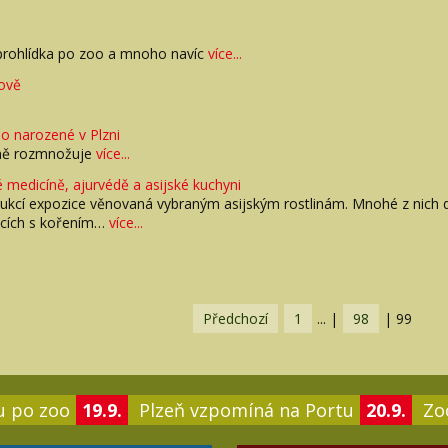
o
 prohlídka po zoo a mnoho navíc
více...
sově
 narozené v Plzni
eně rozmnožuje
více...
ké medicíně, ajurvédě a asijské kuchyni
rukcí expozice věnovaná vybraným asijským rostlinám. Mnohé z nich 
áčcích s kořením…
více...
Předchozí
1
...
|
98
|
99
u po zoo
19.9.
Plzeň vzpomíná na Portu
20.9.
Zoo