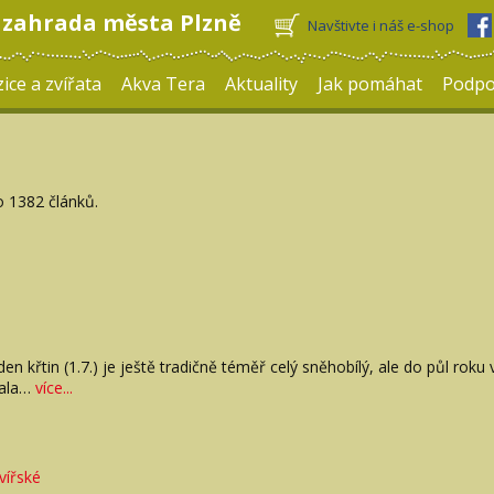
 zahrada města Plzně
Navštivte i náš e-shop
ice a zvířata
Akva Tera
Aktuality
Jak pomáhat
Podpo
 1382 článků.
den křtin (1.7.) je ještě tradičně téměř celý sněhobílý, ale do půl ro
tala…
více...
rvířské