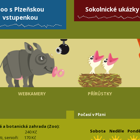
oo s Plzeňskou
Sokolnické ukázky
vstupenkou
WEBKAMERY
PŘÍRŮSTKY
Počasí v Plzni
á a botanická zahrada (Zoo):
Sobota
Neděle
Pondě
240 Kč
nti, senioři: 170
Kč