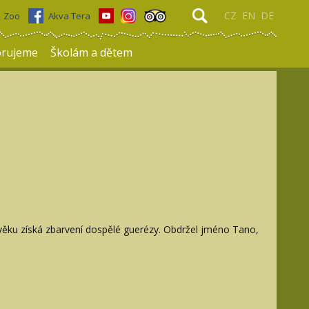
CZ
EN
DE
Zoo
Akva Tera
rujeme
Školám a dětem
ku věku získá zbarvení dospělé guerézy. Obdržel jméno Tano,