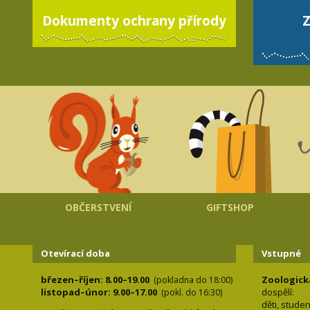
Dokumenty ochrany přírody
Z
OBČERSTVENÍ
GIFTSHOP
Otevírací doba
Vstupné
březen–říjen: 8.00–19.00
Zoologick
(pokladna do 18:00)
listopad–únor: 9.00–17.00
dospělí:
(pokl. do 16:30)
děti, stude