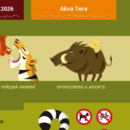
 2026
Akva Tera
VEŘEJNÁ KRMENÍ
SPONZORING A ADOPCE
lí