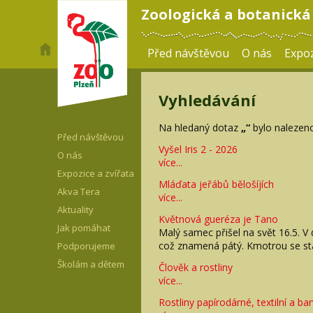
Zoologická a botanická
Před návštěvou
O nás
Expoz
Vyhledávání
Na hledaný dotaz
„“
bylo nalezeno
Před návštěvou
Vyšel Iris 2 - 2026
O nás
více...
Expozice a zvířata
Mláďata jeřábů bělošíjích
Akva Tera
více...
Aktuality
Květnová gueréza je Tano
Jak pomáhat
Malý samec přišel na svět 16.5. V 
což znamená pátý. Kmotrou se s
Podporujeme
Školám a dětem
Člověk a rostliny
více...
Rostliny papírodárné, textilní a ba