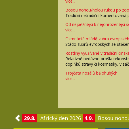
více...
Bosou nohou/holou rukou po zo
Tradiční netradiční komentovaná
Od nejběžnější k nejohroženější 
více...
Osmnácté mládě zubra evropského
Stádo zubrů evropských se utěš
Rostliny využívané v tradiční číns
Relativně nedávno prošla rekonst
doplňků stravy či kosmetiky, v s
Trojčata nosálů bělohubých
více...
29.8.
Africký den 2026
4.9.
Bosou noho