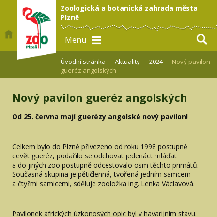
Zoologická a botanická zahrada města
Plzně
Menu
Úvodní stránka —
Aktuality
—
2024
— Nový pavilon
gueréz angolských
Nový pavilon gueréz angolských
Od 25. června mají guerézy angolské nový pavilon!
Celkem bylo do Plzně přivezeno od roku 1998 postupně
devět gueréz, podařilo se odchovat jedenáct mláďat
a do jiných zoo postupně odcestovalo osm těchto primátů.
Současná skupina je pětičlenná, tvořená jedním samcem
a čtyřmi samicemi, sděluje zooložka ing. Lenka Václavová.
Pavilonek afrických úzkonosých opic byl v havarijním stavu.