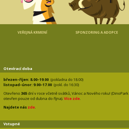
VEŘEJNÁ KRMENÍ
SPONZORING A ADOPCE
Otevírací doba
březen–říjen: 8.00–19.00
(pokladna do 18:00)
listopad–únor: 9.00–17.00
(pokl. do 16:30)
Otevřeno
365
dní v roce včetně svátků, Vánoc a Nového roku! (DinoPark
otevřen pouze od dubna do října).
Více zde
.
Najdete nás
zde
.
Vstupné