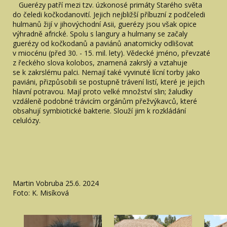
Guerézy patří mezi tzv. úzkonosé primáty Starého světa
do čeledi kočkodanovití. Jejich nejbližší příbuzní z podčeledi
hulmanů žijí v jihovýchodní Asii, guerézy jsou však opice
výhradně africké. Spolu s langury a hulmany se začaly
guerézy od kočkodanů a paviánů anatomicky odlišovat
v miocénu (před 30. - 15. mil. lety). Vědecké jméno, převzaté
z řeckého slova kolobos, znamená zakrslý a vztahuje
se k zakrslému palci. Nemají také vyvinuté lícní torby jako
paviáni, přizpůsobili se postupně trávení listí, které je jejich
hlavní potravou. Mají proto velké množství slin; žaludky
vzdáleně podobné trávicím orgánům přežvýkavců, které
obsahují symbiotické bakterie. Slouží jim k rozkládání
celulózy.
Martin Vobruba 25.6. 2024
Foto: K. Misíková