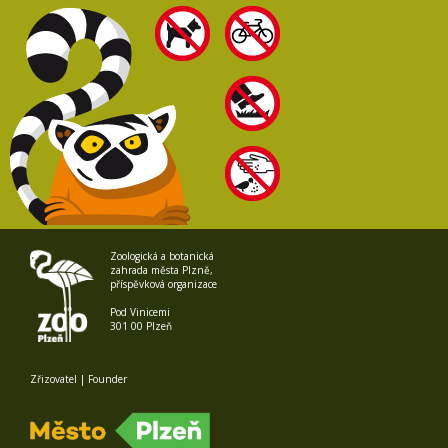
Zoologická a botanická
zahrada města Plzně,
příspěvková organizace
Pod Vinicemi
301 00 Plzeň
Zřizovatel | Founder