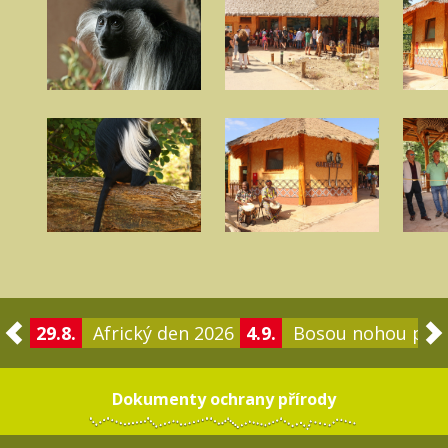
29.8.
Africký den 2026
4.9.
Bosou nohou po 
Dokumenty ochrany přírody