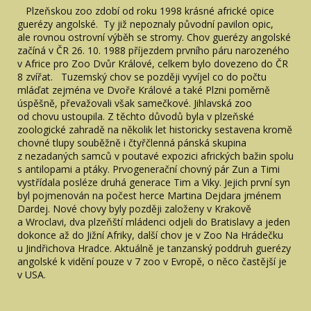
Plzeňskou zoo zdobí od roku 1998 krásné africké opice
guerézy angolské. Ty již nepoznaly původní pavilon opic,
ale rovnou ostrovní výběh se stromy. Chov guerézy angolské
začíná v ČR 26. 10. 1988 příjezdem prvního páru narozeného
v Africe pro Zoo Dvůr Králové, celkem bylo dovezeno do ČR
8 zvířat. Tuzemský chov se později vyvíjel co do počtu
mláďat zejména ve Dvoře Králové a také Plzni poměrně
úspěšně, převažovali však samečkové. Jihlavská zoo
od chovu ustoupila. Z těchto důvodů byla v plzeňské
zoologické zahradě na několik let historicky sestavena kromě
chovné tlupy souběžně i čtyřčlenná pánská skupina
z nezadaných samců v poutavé expozici afrických bažin spolu
s antilopami a ptáky. Prvogenerační chovný pár Zun a Timi
vystřídala posléze druhá generace Tim a Viky. Jejich první syn
byl pojmenován na počest herce Martina Dejdara jménem
Dardej. Nové chovy byly později založeny v Krakově
a Wroclavi, dva plzeňští mládenci odjeli do Bratislavy a jeden
dokonce až do Jižní Afriky, další chov je v Zoo Na Hrádečku
u Jindřichova Hradce. Aktuálně je tanzanský poddruh guerézy
angolské k vidění pouze v 7 zoo v Evropě, o něco častější je
v USA.