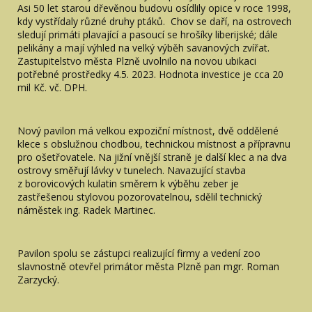
Asi 50 let starou dřevěnou budovu osídlily opice v roce 1998,
kdy vystřídaly různé druhy ptáků. Chov se daří, na ostrovech
sledují primáti plavající a pasoucí se hrošíky liberijské; dále
pelikány a mají výhled na velký výběh savanových zvířat.
Zastupitelstvo města Plzně uvolnilo na novou ubikaci
potřebné prostředky 4.5. 2023. Hodnota investice je cca 20
mil Kč. vč. DPH.
Nový pavilon má velkou expoziční místnost, dvě oddělené
klece s obslužnou chodbou, technickou místnost a přípravnu
pro ošetřovatele. Na jižní vnější straně je další klec a na dva
ostrovy směřují lávky v tunelech. Navazující stavba
z borovicových kulatin směrem k výběhu zeber je
zastřešenou stylovou pozorovatelnou, sdělil technický
náměstek ing. Radek Martinec.
Pavilon spolu se zástupci realizující firmy a vedení zoo
slavnostně otevřel primátor města Plzně pan mgr. Roman
Zarzycký.