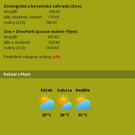
Zoologická a botanická zahrada (Zoo):
dospělí:
240 Kč
děti, studenti, senioři: 170
Kč
rodiny (2+2): 780
Kč
Zoo + DinoPark (pouze duben–říjen):
dospělí: 430
Kč
děti a studenti: 32
0 Kč
rodiny (2+2): 1410
Kč
Podrobné vstupné a slevy
zde
.
Počasí v Plzni
Pátek
Sobota
Neděle
29 °C
30 °C
33 °C