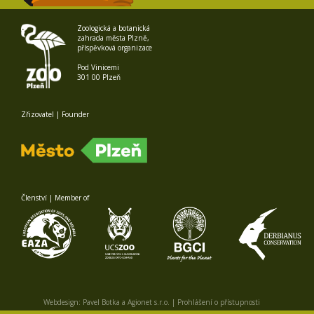
Zoologická a botanická
zahrada města Plzně,
příspěvková organizace
Pod Vinicemi
301 00 Plzeň
Zřizovatel | Founder
Členství | Member of
Webdesign:
Pavel Botka
a
Agionet s.r.o.
|
Prohlášení o přístupnosti