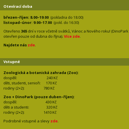
Otevírací doba
březen–říjen: 8.00–19.00
(pokladna do 18:00)
listopad–únor: 9.00–17.00
(pokl. do 16:30)
Otevřeno
365
dní v roce včetně svátků, Vánoc a Nového roku! (DinoPark
otevřen pouze od dubna do října).
Více zde
.
Najdete nás
zde
.
Vstupné
Zoologická a botanická zahrada (Zoo):
dospělí:
240 Kč
děti, studenti, senioři: 170
Kč
rodiny (2+2): 780
Kč
Zoo + DinoPark (pouze duben–říjen):
dospělí: 430
Kč
děti a studenti: 32
0 Kč
rodiny (2+2): 1410
Kč
Podrobné vstupné a slevy
zde
.