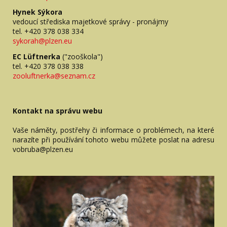
Hynek Sýkora
vedoucí střediska majetkové správy - pronájmy
tel. +420 378 038 334
sykorah@plzen.eu
EC Lüftnerka
("zooškola")
tel. +420 378 038 338
zooluftnerka@seznam.cz
Kontakt na správu webu
Vaše náměty, postřehy či informace o problémech, na které
narazíte při používání tohoto webu můžete poslat na adresu
vobruba@plzen.eu