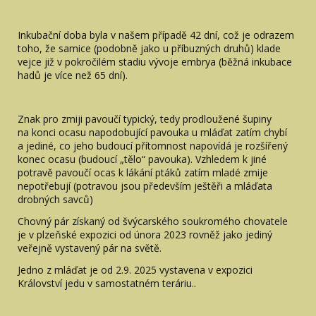
Inkubační doba byla v našem případě 42 dní, což je odrazem
toho, že samice (podobně jako u příbuzných druhů) klade
vejce již v pokročilém stadiu vývoje embrya (běžná inkubace
hadů je více než 65 dní).
Znak pro zmiji pavoučí typický, tedy prodloužené šupiny
na konci ocasu napodobující pavouka u mláďat zatím chybí
a jediné, co jeho budoucí přítomnost napovídá je rozšířený
konec ocasu (budoucí „tělo“ pavouka). Vzhledem k jiné
potravě pavoučí ocas k lákání ptáků zatím mladé zmije
nepotřebují (potravou jsou především ještěři a mláďata
drobných savců)
Chovný pár získaný od švýcarského soukromého chovatele
je v plzeňské expozici od února 2023 rovněž jako jediný
veřejně vystavený pár na světě.
Jedno z mláďat je od 2.9. 2025 vystavena v expozici
Království jedu v samostatném teráriu..