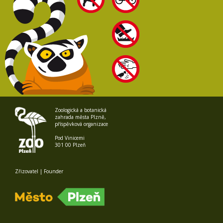
Zoologická a botanická
zahrada města Plzně,
příspěvková organizace
Pod Vinicemi
301 00 Plzeň
Zřizovatel | Founder