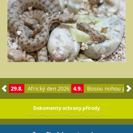
29.8.
Africký den 2026
4.9.
Bosou nohou po 
Dokumenty ochrany přírody