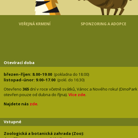
VEŘEJNÁ KRMENÍ
SPONZORING A ADOPCE
Otevírací doba
březen–říjen: 8.00–19.00
(pokladna do 18:00)
listopad–únor: 9.00–17.00
(pokl. do 16:30)
Otevřeno
365
dní v roce včetně svátků, Vánoc a Nového roku! (DinoPark
otevřen pouze od dubna do října).
Více zde
.
Najdete nás
zde
.
Vstupné
Zoologická a botanická zahrada (Zoo):