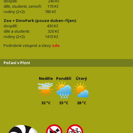
dospělí:
240 Kč
děti, studenti, senioři: 170
Kč
rodiny (2+2): 780
Kč
Zoo + DinoPark (pouze duben–říjen):
dospělí: 430
Kč
děti a studenti: 32
0 Kč
rodiny (2+2): 1410
Kč
Podrobné vstupné a slevy
zde
.
Počasí v Plzni
Neděle
Pondělí
Úterý
32 °C
33 °C
28 °C