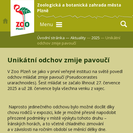
Zoologická a botanická zahrada města
Plzně
Menu
Úvodní stránka —
Aktuality
—
2025
— Unikátní
odchov zmije pavoučí
Unikátní odchov zmije pavoučí
V Zoo Plzeň se jako v první veřejné instituci na světě povedl
odchov mláďat zmije pavoučí (Pseudocerastes
urarachnoides). Šest mláďat se začalo líhnout 27. července
2025 a už 28. července byla všechna venku z vajec.
Naprosto jedinečného odchovu bylo možné docílit díky
chovu rodičů v expozici, kde je možné přesně napodobit
přirozené podmínky v místě výskytu tohoto druhu –
Íránských horách, a to včetně chladného zimování
a v závislosti na ročním období se měnící délky dne.