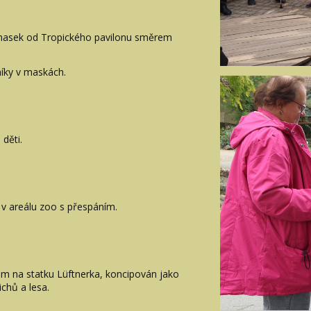
asek od Tropického pavilonu směrem
íky v maskách.
děti.
 v areálu zoo s přespáním.
m na statku Lüftnerka, koncipován jako
chů a lesa.