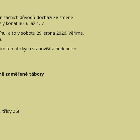
ganizačních důvodů dochází ke změně
y konat 30. 6. až 1. 7.
u, a to v sobotu 29. srpna 2026. Věříme,
s.
tvím tematických stanovišť a hudebních
dně zaměřené tábory
. třídy ZŠ!