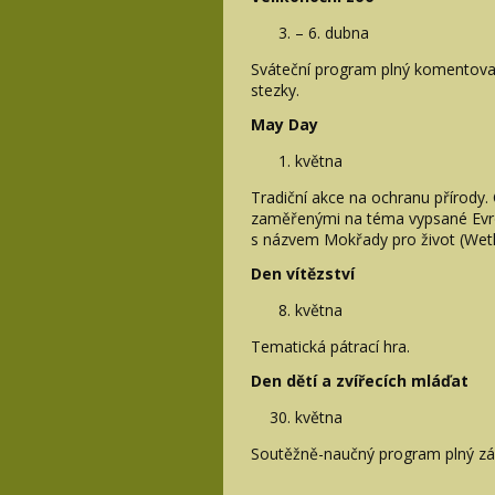
– 6. dubna
Sváteční program plný komentovan
stezky.
May Day
května
Tradiční akce na ochranu přírody
zaměřenými na téma vypsané Evro
s názvem Mokřady pro život (Wetla
Den vítězství
května
Tematická pátrací hra.
Den dětí a zvířecích mláďat
května
Soutěžně-naučný program plný záb