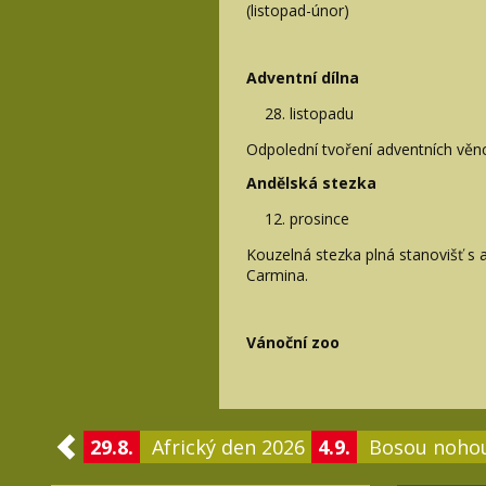
(listopad-únor)
Adventní dílna
listopadu
Odpolední tvoření adventních věn
Andělská stezka
prosince
Kouzelná stezka plná stanovišť s
Carmina.
Vánoční zoo
29.8.
Africký den 2026
4.9.
Bosou noho