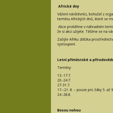
Africké dny
Vážení návštěvníci, bohužel z or
termínu Afrických dnů, které se měl
Akce proběhne v náhradním termín
že si akci užijete. Těšíme se na vá
Zažijte Afriku zblízka prostřednic
vystoupení.
Letní příměstské a přírodově
Termíny:
13.-17.7.
20.-24.7.
27-31.7.
17.–21. 8. – pouze pro žáky 5. až 9
24.-28.8.
Bosou nohou