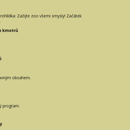
ohlídka: Zažijte zoo všemi smysly! Začátek
.
en kmotrů
ů
bavným obsahem.
ný program.
ky