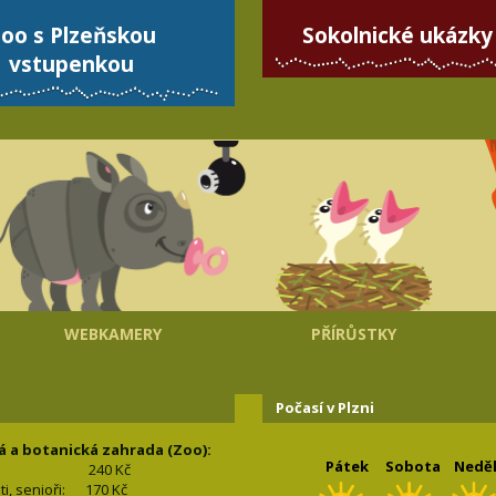
oo s Plzeňskou
Sokolnické ukázky
vstupenkou
WEBKAMERY
PŘÍRŮSTKY
Počasí v Plzni
á a botanická zahrada (Zoo):
Pátek
Sobota
Nedě
240 Kč
nti, senioři: 170
Kč