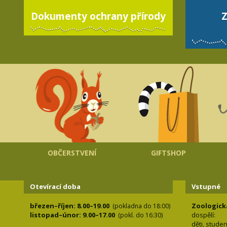
Dokumenty ochrany přírody
Z
OBČERSTVENÍ
GIFTSHOP
Otevírací doba
Vstupné
březen–říjen: 8.00–19.00
Zoologick
(pokladna do 18:00)
listopad–únor: 9.00–17.00
dospělí:
(pokl. do 16:30)
děti, stude