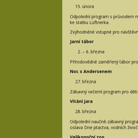
února
Odpolední program s průvodem m
ke statku Lüftnerka.
Zvýhodněné vstupné pro návštěvn
Jarní tábor
– 6. března
Přírodovědně zaměřený tábor pro 
Noc s Andersenem
března
Zábavný večerní program pro děti
Vítání jara
března
Odpolední naučně-zábavný progra
oslava Dne ptactva, vodních živoči
Velikonoční zoo