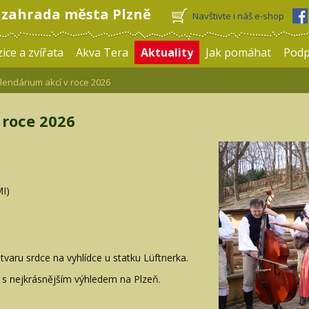
 zahrada města Plzně
Navštivte i náš e-shop
ice a zvířata
Akva Tera
Aktuality
Jak pomáhat
Pod
endárium akcí v roce 2026
 roce 2026
I)
varu srdce na vyhlídce u statku Lüftnerka.
ie s nejkrásnějším výhledem na Plzeň.