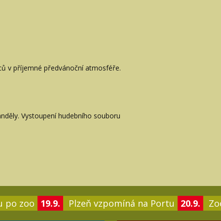
ců v příjemné předvánoční atmosféře.
 anděly. Vystoupení hudebního souboru
u po zoo
19.9.
Plzeň vzpomíná na Portu
20.9.
Zoo