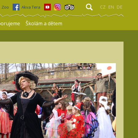
CZ
EN
DE
Zoo
Akva Tera
porujeme
Školám a dětem