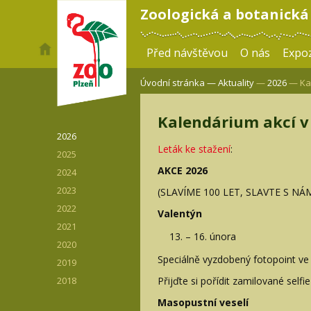
Zoologická a botanická
Před návštěvou
O nás
Expoz
Úvodní stránka —
Aktuality
—
2026
— Kal
Kalendárium akcí v
2026
Leták ke stažení
:
2025
AKCE 2026
2024
2023
(SLAVÍME 100 LET, SLAVTE S NÁM
2022
Valentýn
2021
– 16. února
2020
Speciálně vyzdobený fotopoint ve t
2019
Přijďte si pořídit zamilované self
2018
Masopustní veselí