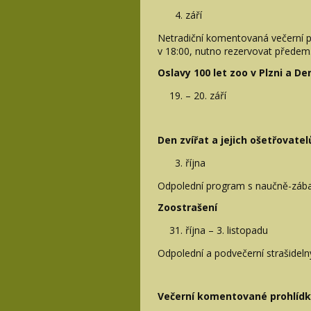
září
Netradiční komentovaná večerní pr
v 18:00, nutno rezervovat předem
Oslavy 100 let zoo v Plzni a D
– 20. září
Den zvířat a jejich ošetřovatel
října
Odpolední program s naučně-zá
Zoostrašení
října – 3. listopadu
Odpolední a podvečerní strašidel
Večerní komentované prohlíd