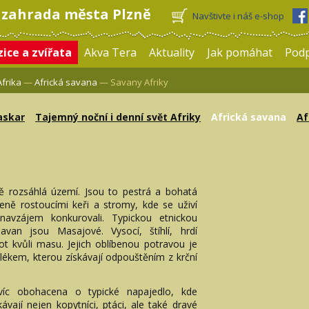
 zahrada města Plzně
Navštivte i náš e-shop
ice a zvířata
Akva Tera
Aktuality
Jak pomáhat
Pod
Afrika
—
Africká savana
— Savany Afriky
skar
Tajemný noční i denní svět Afriky
Africká savana
Af
dě rozsáhlá území. Jsou to pestrá a bohatá
eně rostoucími keři a stromy, kde se uživí
navzájem konkurovali. Typickou etnickou
avan jsou Masajové. Vysocí, štíhlí, hrdí
ot kvůli masu. Jejich oblíbenou potravou je
lékem, kterou získávají odpouštěním z krční
víc obohacena o typické napajedlo, kde
vají nejen kopytníci, ptáci, ale také dravé