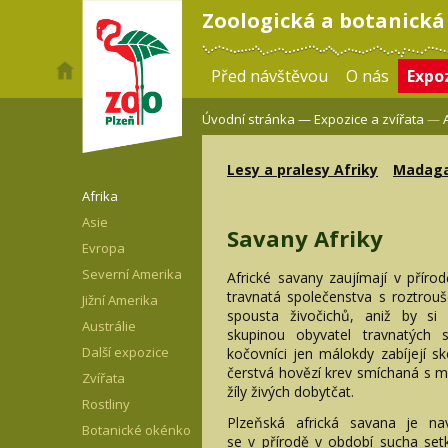
Zoologická a botanická
Před návštěvou
O nás
Expoz
Úvodní stránka —
Expozice a zvířata
—
Lesy a pralesy Afriky
Madaga
Afrika
Asie
Savany Afriky
Evropa
Severní Amerika
Africké savany zaujímají v příro
travnatá společenstva s roztrouš
Jižní Amerika
spousta živočichů, aniž by si 
Austrálie
skupinou obyvatel travnatých s
Další expozice
kočovníci jen málokdy zabíjejí sk
čerstvá hovězí krev smíchaná s m
Zvířata
žíly živých dobytčat.
Rostliny
Plzeňská africká savana je na
Botanické okénko
se v přírodě v období sucha setká