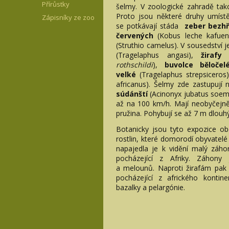
Přírůstky
šelmy. V zoologické zahradě tako
Proto jsou některé druhy umíst
Zápisníky ze zoo
se potkávají stáda
zeber bezh
červených
(Kobus leche kafue
(Struthio camelus). V sousedství
(Tragelaphus angasi),
žirafy
rothschildi
),
buvolce běloče
velké
(Tragelaphus strepsicero
africanus). Šelmy zde zastupují ne
súdánští
(Acinonyx jubatus soemme
až na 100 km/h. Mají neobyčejně
pružina. Pohybují se až 7 m dlou
Botanicky jsou tyto expozice o
rostlin, které domorodí obyvatelé
napajedla je k vidění malý záho
pocházející z Afriky. Záhony
a melounů. Naproti žirafám pak e
pocházející z afrického kontinen
bazalky a pelargónie.