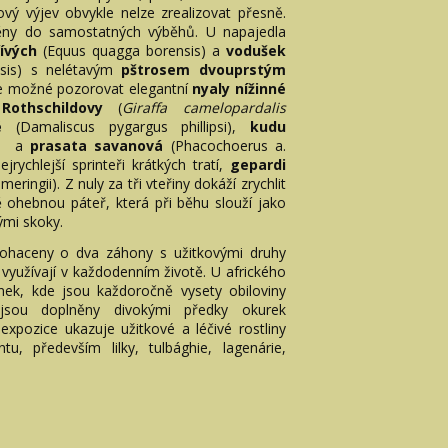
vý výjev obvykle nelze zrealizovat přesně.
ěny do samostatných výběhů. U napajedla
řívých
(Equus quagga borensis) a
vodušek
nsis) s nelétavým
pštrosem dvouprstým
 je možné pozorovat elegantní
nyaly nížinné
 Rothschildovy
(
Giraffa camelopardalis
lé
(Damaliscus pygargus phillipsi),
kudu
s)
a
prasata savanová
(Phacochoerus a.
jrychlejší sprinteři krátkých tratí,
gepardi
ringii). Z nuly za tři vteřiny dokáží zrychlit
 ohebnou páteř, která při běhu slouží jako
hými skoky.
bohaceny o dva záhony s užitkovými druhy
 využívají v každodenním životě. U afrického
nek, kde jsou každoročně vysety obiloviny
 jsou doplněny divokými předky okurek
xpozice ukazuje užitkové a léčivé rostliny
tu, především lilky, tulbághie, lagenárie,