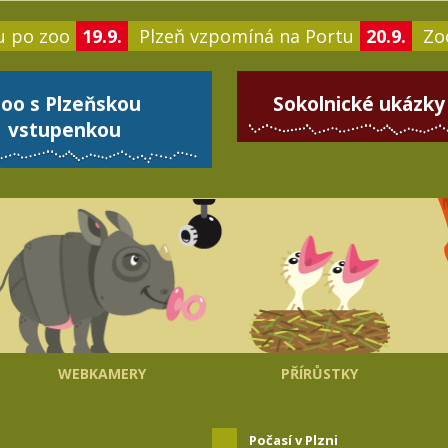
u po zoo
19.9.
Plzeň vzpomíná na Portu
20.9.
Zoo
oo s Plzeňskou
Sokolnické ukázky
vstupenkou
WEBKAMERY
PŘÍRŮSTKY
Počasí v Plzni