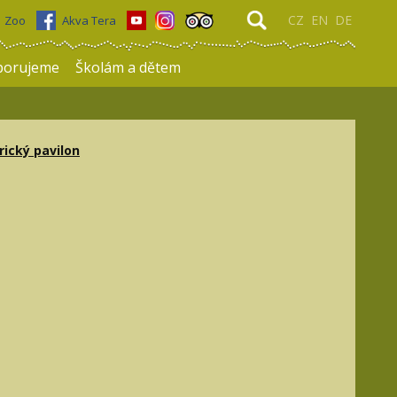
CZ
EN
DE
Zoo
Akva Tera
porujeme
Školám a dětem
rický pavilon