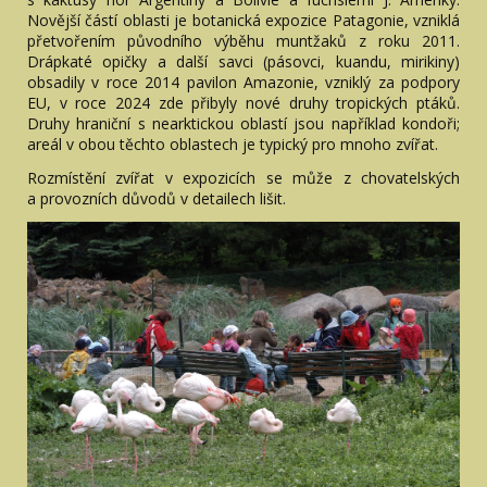
Novější částí oblasti je botanická expozice Patagonie, vzniklá
přetvořením původního výběhu muntžaků z roku 2011.
Drápkaté opičky a další savci (pásovci, kuandu, mirikiny)
obsadily v roce 2014 pavilon Amazonie, vzniklý za podpory
EU, v roce 2024 zde přibyly nové druhy tropických ptáků.
Druhy hraniční s nearktickou oblastí jsou například kondoři;
areál v obou těchto oblastech je typický pro mnoho zvířat.
Rozmístění zvířat v expozicích se může z chovatelských
a provozních důvodů v detailech lišit.