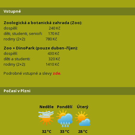
Vstupné
Zoologická a botanická zahrada (Zoo):
dospělí:
240 Kč
děti, studenti, senioři: 170
Kč
rodiny (2+2): 780
Kč
Zoo + DinoPark (pouze duben–říjen):
dospělí: 430
Kč
děti a studenti: 32
0 Kč
rodiny (2+2): 1410
Kč
Podrobné vstupné a slevy
zde
.
Počasí v Plzni
Neděle
Pondělí
Úterý
32 °C
33 °C
28 °C