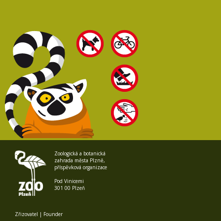
Zoologická a botanická
zahrada města Plzně,
příspěvková organizace
Pod Vinicemi
301 00 Plzeň
Zřizovatel | Founder