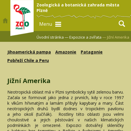
Zoologická a botanická zahrada města
Plzně
Menu
Úvodní stránka —
Expozice a zvířata
— Jižní Amerika
Jihoamerická pampa
Amazonie
Patagonie
Pobřeží Chile a Peru
Jižní Amerika
Neotropická oblast má v Plzni symbolicky sytě zelenou barvu.
Začala se formovat jako jedna z prvních, kdy v roce 1997
k vlkům hřivnatým a lamám přibyly kapybary a mary. Část
neotropických druhů bydlí dodnes v tropickém pavilonu
a jeho okolí (tučňák). Rostliny této oblasti jsou velmi
choulostivé a jejich pěstování v našich klimatických
podmínkách je omezené. Expozici dotvářejí skleníčky
s kaktusy hor Argentiny a Bolívie a fuchsiemi J. Ameriky.