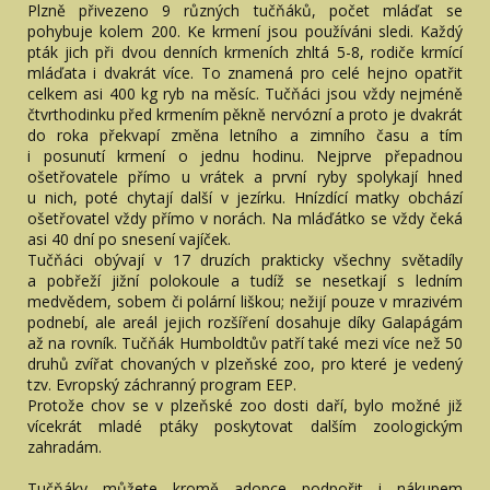
Plzně přivezeno 9 různých tučňáků, počet mláďat se
pohybuje kolem 200. Ke krmení jsou používáni sledi. Každý
pták jich při dvou denních krmeních zhltá 5-8, rodiče krmící
mláďata i dvakrát více. To znamená pro celé hejno opatřit
celkem asi 400 kg ryb na měsíc. Tučňáci jsou vždy nejméně
čtvrthodinku před krmením pěkně nervózní a proto je dvakrát
do roka překvapí změna letního a zimního času a tím
i posunutí krmení o jednu hodinu. Nejprve přepadnou
ošetřovatele přímo u vrátek a první ryby spolykají hned
u nich, poté chytají další v jezírku. Hnízdící matky obchází
ošetřovatel vždy přímo v norách. Na mláďátko se vždy čeká
asi 40 dní po snesení vajíček.
Tučňáci obývají v 17 druzích prakticky všechny světadíly
a pobřeží jižní polokoule a tudíž se nesetkají s ledním
medvědem, sobem či polární liškou; nežijí pouze v mrazivém
podnebí, ale areál jejich rozšíření dosahuje díky Galapágám
až na rovník. Tučňák Humboldtův patří také mezi více než 50
druhů zvířat chovaných v plzeňské zoo, pro které je vedený
tzv. Evropský záchranný program EEP.
Protože chov se v plzeňské zoo dosti daří, bylo možné již
vícekrát mladé ptáky poskytovat dalším zoologickým
zahradám.
Tučňáky můžete kromě adopce podpořit i nákupem