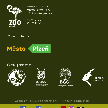
Zoologická a botanická
zahrada města Plzně,
příspěvková organizace
Pod Vinicemi
301 00 Plzeň
Zřizovatel | Founder
Členství | Member of
Webdesign:
Pavel Botka
a
Agionet s.r.o.
|
Prohlášení o přístupnosti