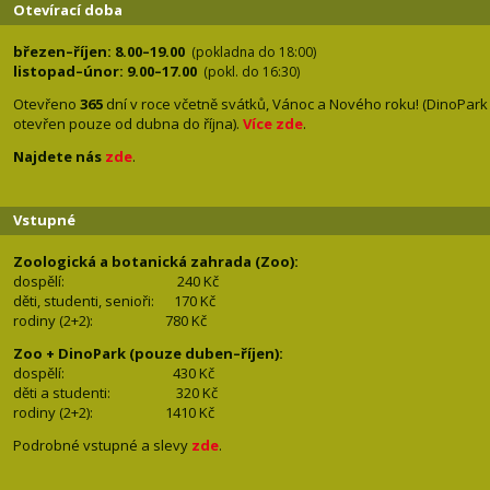
Otevírací doba
březen–říjen: 8.00–19.00
(pokladna do 18:00)
listopad–únor: 9.00–17.00
(pokl. do 16:30)
Otevřeno
365
dní v roce včetně svátků, Vánoc a Nového roku! (DinoPark
otevřen pouze od dubna do října).
Více zde
.
Najdete nás
zde
.
Vstupné
Zoologická a botanická zahrada (Zoo):
dospělí:
240 Kč
děti, studenti, senioři: 170
Kč
rodiny (2+2): 780
Kč
Zoo + DinoPark (pouze duben–říjen):
dospělí: 430
Kč
děti a studenti: 32
0 Kč
rodiny (2+2): 1410
Kč
Podrobné vstupné a slevy
zde
.