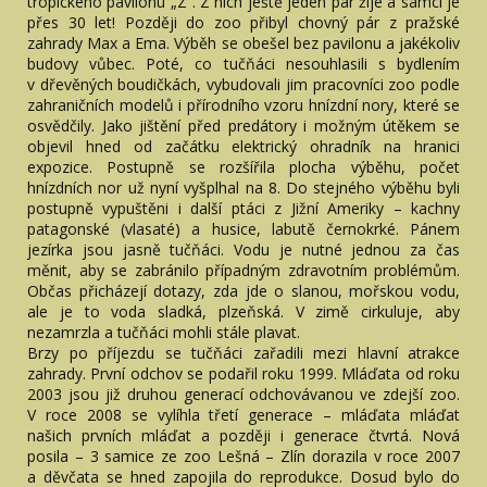
tropického pavilonu „Z“. Z nich ještě jeden pár žije a samci je
přes 30 let! Později do zoo přibyl chovný pár z pražské
zahrady Max a Ema. Výběh se obešel bez pavilonu a jakékoliv
budovy vůbec. Poté, co tučňáci nesouhlasili s bydlením
v dřevěných boudičkách, vybudovali jim pracovníci zoo podle
zahraničních modelů i přírodního vzoru hnízdní nory, které se
osvědčily. Jako jištění před predátory i možným útěkem se
objevil hned od začátku elektrický ohradník na hranici
expozice. Postupně se rozšířila plocha výběhu, počet
hnízdních nor už nyní vyšplhal na 8. Do stejného výběhu byli
postupně vypuštěni i další ptáci z Jižní Ameriky – kachny
patagonské (vlasaté) a husice, labutě černokrké. Pánem
jezírka jsou jasně tučňáci. Vodu je nutné jednou za čas
měnit, aby se zabránilo případným zdravotním problémům.
Občas přicházejí dotazy, zda jde o slanou, mořskou vodu,
ale je to voda sladká, plzeňská. V zimě cirkuluje, aby
nezamrzla a tučňáci mohli stále plavat.
Brzy po příjezdu se tučňáci zařadili mezi hlavní atrakce
zahrady. První odchov se podařil roku 1999. Mláďata od roku
2003 jsou již druhou generací odchovávanou ve zdejší zoo.
V roce 2008 se vylíhla třetí generace – mláďata mláďat
našich prvních mláďat a později i generace čtvrtá. Nová
posila – 3 samice ze zoo Lešná – Zlín dorazila v roce 2007
a děvčata se hned zapojila do reprodukce. Dosud bylo do