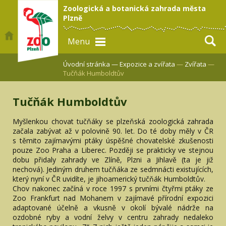
Zoologická a botanická zahrada města
Plzně
Menu
Úvodní stránka —
Expozice a zvířata
—
Zvířata
—
Tučňák Humboldtův
Tučňák Humboldtův
Myšlenkou chovat tučňáky se plzeňská zoologická zahrada
začala zabývat až v polovině 90. let. Do té doby měly v ČR
s těmito zajímavými ptáky úspěšné chovatelské zkušenosti
pouze Zoo Praha a Liberec. Později se prakticky ve stejnou
dobu přidaly zahrady ve Zlíně, Plzni a Jihlavě (ta je již
nechová). Jediným druhem tučňáka ze sedmnácti existujících,
který nyní v ČR uvidíte, je jihoamerický tučňák Humboldtův.
Chov nakonec začíná v roce 1997 s prvními čtyřmi ptáky ze
Zoo Frankfurt nad Mohanem v zajímavé přírodní expozici
adaptované účelně a vkusně v okolí bývalé nádrže na
ozdobné ryby a vodní želvy v centru zahrady nedaleko