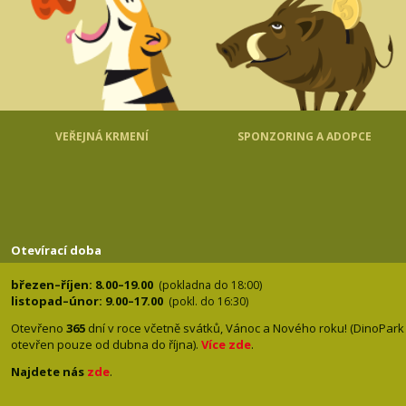
VEŘEJNÁ KRMENÍ
SPONZORING A ADOPCE
Otevírací doba
březen–říjen: 8.00–19.00
(pokladna do 18:00)
listopad–únor: 9.00–17.00
(pokl. do 16:30)
Otevřeno
365
dní v roce včetně svátků, Vánoc a Nového roku! (DinoPark
otevřen pouze od dubna do října).
Více zde
.
Najdete nás
zde
.