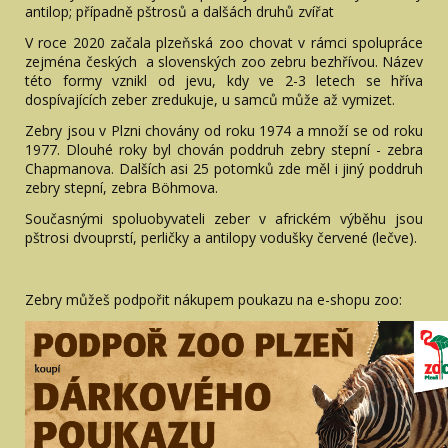
antilop; případně pštrosů a dalšách druhů zvířat
V roce 2020 začala plzeňská zoo chovat v rámci spolupráce
zejména českých a slovenských zoo zebru bezhřívou. Název
této formy vznikl od jevu, kdy ve 2-3 letech se hříva
dospívajících zeber zredukuje, u samců může až vymizet.
Zebry jsou v Plzni chovány od roku 1974 a množí se od roku
1977. Dlouhé roky byl chován poddruh zebry stepní - zebra
Chapmanova. Dalších asi 25 potomků zde měl i jiný poddruh
zebry stepní, zebra Böhmova.
Současnými spoluobyvateli zeber v africkém výběhu jsou
pštrosi dvouprstí, perličky a antilopy vodušky červené (lečve).
Zebry můžeš podpořit nákupem poukazu na e-shopu zoo: