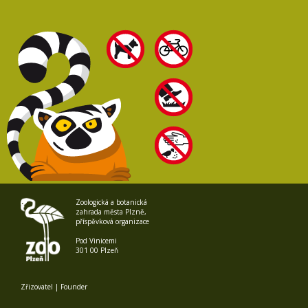
Zoologická a botanická
zahrada města Plzně,
příspěvková organizace
Pod Vinicemi
301 00 Plzeň
Zřizovatel | Founder