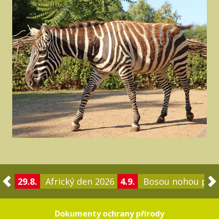
29.8.
Africký den 2026
4.9.
Bosou nohou po 
Dokumenty ochrany přírody