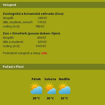
Vstupné
Zoologická a botanická zahrada (Zoo):
dospělí:
240 Kč
děti, studenti, senioři: 170
Kč
rodiny (2+2): 780
Kč
Zoo + DinoPark (pouze duben–říjen):
dospělí: 430
Kč
děti a studenti: 32
0 Kč
rodiny (2+2): 1410
Kč
Podrobné vstupné a slevy
zde
.
Počasí v Plzni
Pátek
Sobota
Neděle
29 °C
30 °C
33 °C