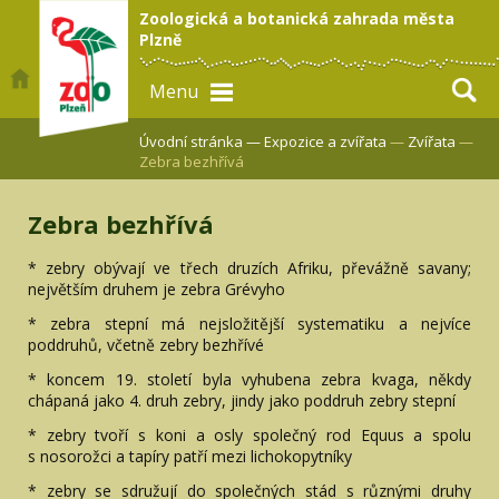
Zoologická a botanická zahrada města
Plzně
Menu
Úvodní stránka —
Expozice a zvířata
—
Zvířata
—
Zebra bezhřívá
Zebra bezhřívá
* zebry obývají ve třech druzích Afriku, převážně savany;
největším druhem je zebra Grévyho
* zebra stepní má nejsložitější systematiku a nejvíce
poddruhů, včetně zebry bezhřívé
* koncem 19. století byla vyhubena zebra kvaga, někdy
chápaná jako 4. druh zebry, jindy jako poddruh zebry stepní
* zebry tvoří s koni a osly společný rod Equus a spolu
s nosorožci a tapíry patří mezi lichokopytníky
* zebry se sdružují do společných stád s různými druhy