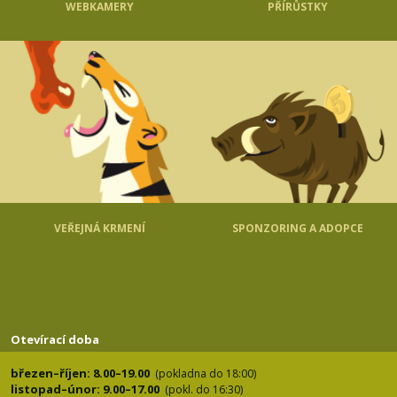
WEBKAMERY
PŘÍRŮSTKY
VEŘEJNÁ KRMENÍ
SPONZORING A ADOPCE
Otevírací doba
březen–říjen: 8.00–19.00
(pokladna do 18:00)
listopad–únor: 9.00–17.00
(pokl. do 16:30)