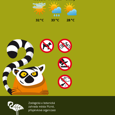
32 °C
33 °C
28 °C
Zoologická a botanická
zahrada města Plzně,
příspěvková organizace