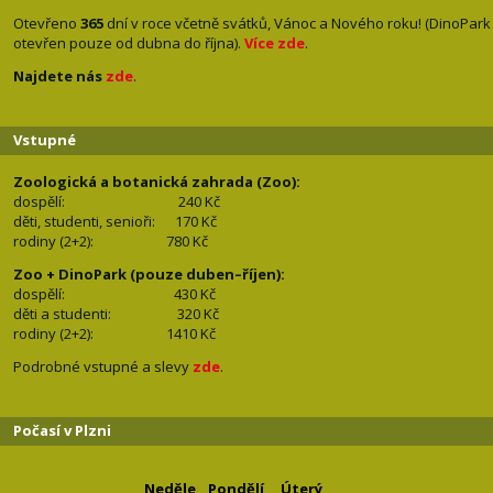
Otevřeno
365
dní v roce včetně svátků, Vánoc a Nového roku! (DinoPark
otevřen pouze od dubna do října).
Více zde
.
Najdete nás
zde
.
Vstupné
Zoologická a botanická zahrada (Zoo):
dospělí:
240 Kč
děti, studenti, senioři: 170
Kč
rodiny (2+2): 780
Kč
Zoo + DinoPark (pouze duben–říjen):
dospělí: 430
Kč
děti a studenti: 32
0 Kč
rodiny (2+2): 1410
Kč
Podrobné vstupné a slevy
zde
.
Počasí v Plzni
Neděle
Pondělí
Úterý