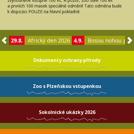
zvýhodněné vstupné 100 Kč. A pozor, zoo slaví 100 let
a prvních 100 masek speciálně odmění! Tato odměna bude
k dispozici POUZE na hlavní pokladně.
29.8.
Africký den 2026
4.9.
Bosou nohou po 
Dokumenty ochrany přírody
Zoo s Plzeňskou vstupenkou
Sokolnické ukázky 2026