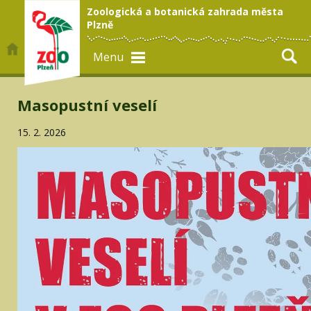
Zoologická a botanická zahrada města
Plzně
Menu
Masopustní veselí
15. 2. 2026