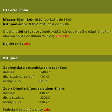
Otevírací doba
březen–říjen: 8.00–19.00
(pokladna do 18:00)
listopad–únor: 9.00–17.00
(pokl. do 16:30)
Otevřeno
365
dní v roce včetně svátků, Vánoc a Nového roku! (DinoPark
otevřen pouze od dubna do října).
Více zde
.
Najdete nás
zde
.
Vstupné
Zoologická a botanická zahrada (Zoo):
dospělí:
240 Kč
děti, studenti, senioři: 170
Kč
rodiny (2+2): 780
Kč
Zoo + DinoPark (pouze duben–říjen):
dospělí: 430
Kč
děti a studenti: 32
0 Kč
rodiny (2+2): 1410
Kč
Podrobné vstupné a slevy
zde
.