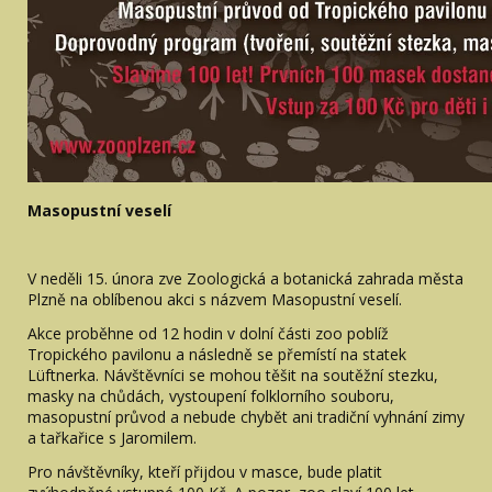
Masopustní veselí
V neděli 15. února zve Zoologická a botanická zahrada města
Plzně na oblíbenou akci s názvem Masopustní veselí.
Akce proběhne od 12 hodin v dolní části zoo poblíž
Tropického pavilonu a následně se přemístí na statek
Lüftnerka. Návštěvníci se mohou těšit na soutěžní stezku,
masky na chůdách, vystoupení folklorního souboru,
masopustní průvod a nebude chybět ani tradiční vyhnání zimy
a tařkařice s Jaromilem.
Pro návštěvníky, kteří přijdou v masce, bude platit