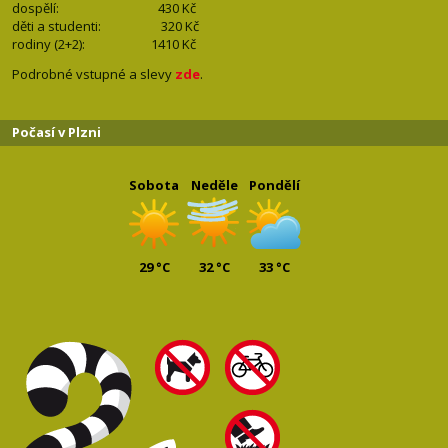
dospělí: 430
Kč
děti a studenti: 32
0 Kč
rodiny (2+2): 1410
Kč
Podrobné vstupné a slevy
zde
.
Počasí v Plzni
Sobota
Neděle
Pondělí
29 °C
32 °C
33 °C