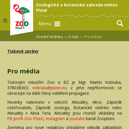
Zoologická a botanická zahrada města
Plzně
Menu
Úvodní stránka —
O nás
— Pro média
Tiskové zprávy
Pro média
Tiskovým mluvčím Zoo a BZ je Mgr. Martin Vobruba,
378038303;
vobruba@plzen.eu
; v jeho nepřítomnosti se
obracejte na další členy oddělení propagace.
Novinky naleznete v sekcích Aktuality, Akce, Zápisník
ošetřovatele, Zápisník zoologa, Botanické okénko nebo
Aktuality v Akva Tera. Aktuality jsou rovněž vkládány na
FB profil Zoo Plzeň
,
Instagram
a
youtube
kanál Zooplzen.
Zejména pro nové redaktory přinášíme několik základních