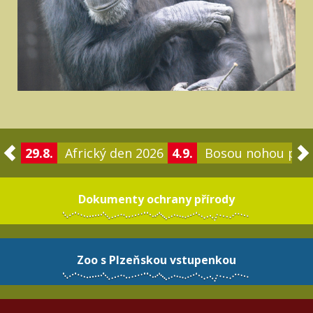
29.8.
Africký den 2026
4.9.
Bosou nohou po 
Dokumenty ochrany přírody
Zoo s Plzeňskou vstupenkou