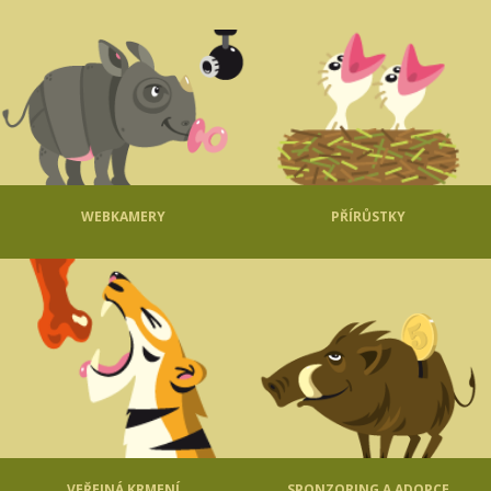
WEBKAMERY
PŘÍRŮSTKY
VEŘEJNÁ KRMENÍ
SPONZORING A ADOPCE