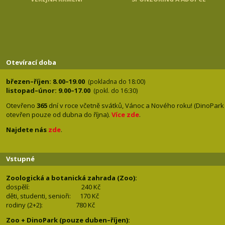
Otevírací doba
březen–říjen: 8.00–19.00
(pokladna do 18:00)
listopad–únor: 9.00–17.00
(pokl. do 16:30)
Otevřeno
365
dní v roce včetně svátků, Vánoc a Nového roku! (DinoPark
otevřen pouze od dubna do října).
Více zde
.
Najdete nás
zde
.
Vstupné
Zoologická a botanická zahrada (Zoo):
dospělí:
240 Kč
děti, studenti, senioři: 170
Kč
rodiny (2+2): 780
Kč
Zoo + DinoPark (pouze duben–říjen):