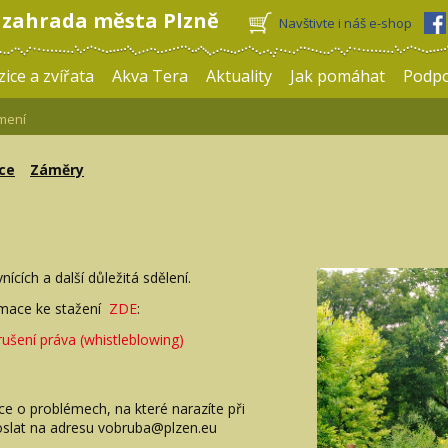
 zahrada města Plzně
Navštivte i náš e-shop
ice a zvířata
Akva Tera
Aktuality
Jak pomáhat
Podp
mení
ce
Záměry
cích a další důležitá sdělení.
rmace ke stažení
ZDE
:
ušení práva (whistleblowing)
e o problémech, na které narazíte při
slat na adresu vobruba@plzen.eu