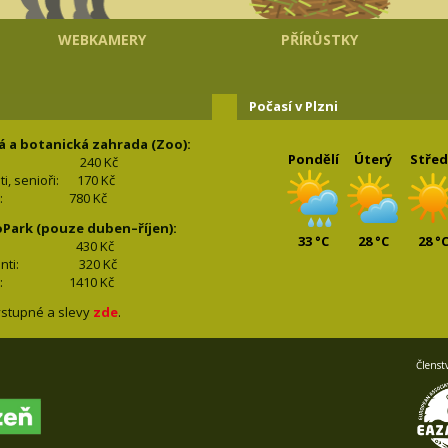
WEBKAMERY
PŘÍRŮSTKY
Počasí v Plzni
á a botanická zahrada (Zoo):
Pondělí
Úterý
Stře
240 Kč
nti, senioři: 170
Kč
(2+2): 780
Kč
oPark (pouze duben–říjen):
33 °C
28 °C
28 °
lí: 430
Kč
tudenti: 32
0 Kč
(2+2): 1410
Kč
stupné a slevy
zde
.
Členst