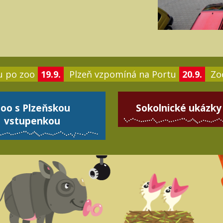
u po zoo
19.9.
Plzeň vzpomíná na Portu
20.9.
Zoo
oo s Plzeňskou
Sokolnické ukázky
vstupenkou