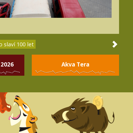
 slaví 100 let
 2026
Akva Tera