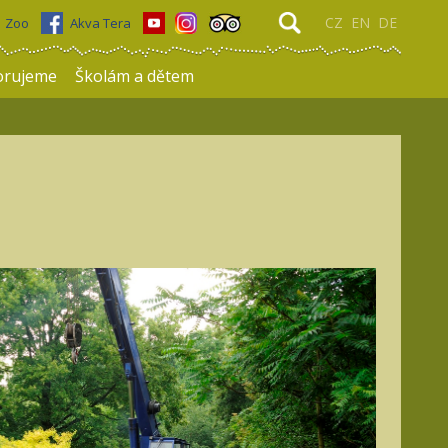
CZ
EN
DE
Zoo
Akva Tera
orujeme
Školám a dětem