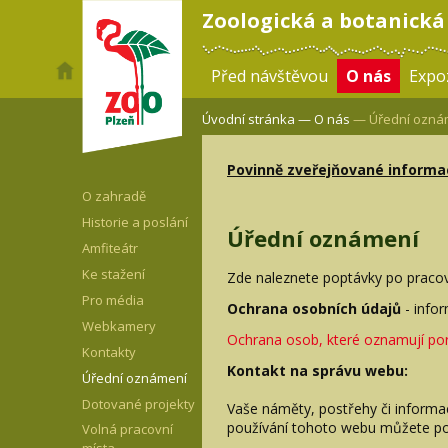
Zoologická a botanická
Před návštěvou
O nás
Expoz
Úvodní stránka —
O nás
— Úřední ozná
Povinně zveřejňované informa
O zahradě
Historie a poslání
Úřední oznámení
Amfiteátr
Ke stažení
Zde naleznete poptávky po pracovní
Pro média
Ochrana osobních údajů
- info
Webkamery
Ochrana osob, které oznamují por
Kontakty
Kontakt na správu webu:
Úřední oznámení
Dotované projekty
Vaše náměty, postřehy či informac
používání tohoto webu můžete po
Volná pracovní