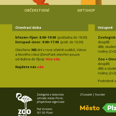
OBČERSTVENÍ
GIFTSHOP
Otevírací doba
Vstupné
březen–říjen: 8.00–19.00
Zoologick
(pokladna do 18:00)
listopad–únor: 9.00–17.00
dospělí:
(pokl. do 16:30)
děti, stude
Otevřeno
365
dní v roce včetně svátků, Vánoc
rodiny 
a Nového roku! (DinoPark otevřen pouze
od dubna do října).
Více zde
.
Zoo + Din
dospě
Najdete nás
zde
.
děti a s
rodiny 
Podrobné v
Zoologická a botanická
Zřizovatel | Founder
zahrada města Plzně,
příspěvková organizace
Pod Vinicemi
301 00 Plzeň