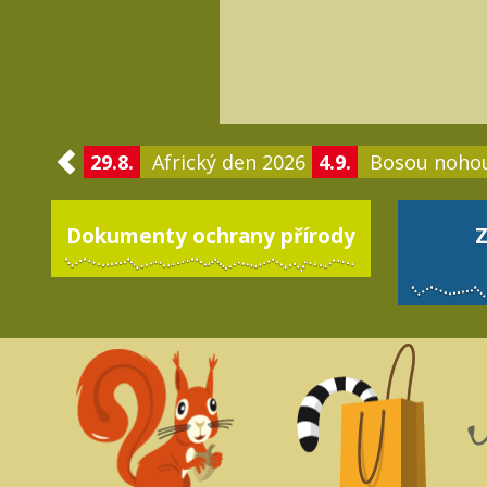
29.8.
Africký den 2026
4.9.
Bosou noho
Dokumenty ochrany přírody
Z