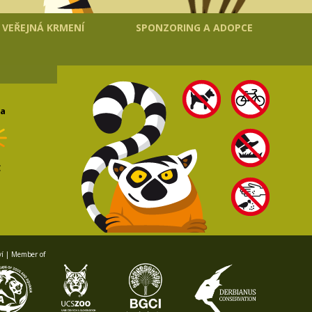
VEŘEJNÁ KRMENÍ
SPONZORING A ADOPCE
da
C
ví | Member of