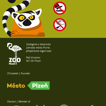
Zoologická a botanická
zahrada města Plzně,
příspěvková organizace
Pod Vinicemi
301 00 Plzeň
Zřizovatel | Founder
Členství | Member of