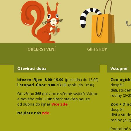
OBČERSTVENÍ
GIFTSHOP
Otevírací doba
Vstupné
březen–říjen: 8.00–19.00
Zoologick
(pokladna do 18:00)
listopad–únor: 9.00–17.00
dospělí:
(pokl. do 16:30)
děti, stude
Otevřeno
365
dní v roce včetně svátků, Vánoc
rodiny 
a Nového roku! (DinoPark otevřen pouze
od dubna do října).
Více zde
.
Zoo + Din
dospě
Najdete nás
zde
.
děti a s
rodiny 
Podrobné v