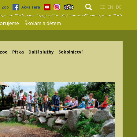
CZ
EN
DE
Zoo
Akva Tera
orujeme
Školám a dětem
 zoo
Pítka
Další služby
Sokolnictví