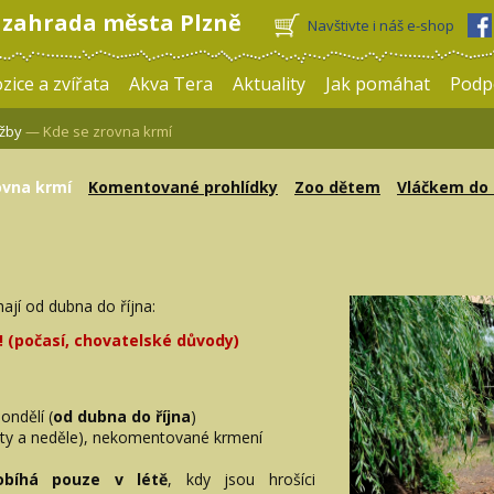
 zahrada města Plzně
Navštivte i náš e-shop
zice a zvířata
Akva Tera
Aktuality
Jak pomáhat
Podp
žby
— Kde se zrovna krmí
ovna krmí
Komentované prohlídky
Zoo dětem
Vláčkem do
ají od dubna do října:
 (počasí, chovatelské důvody)
ondělí (
od dubna do října
)
oty a neděle), nekomentované krmení
obíhá pouze v létě
, kdy jsou hrošíci