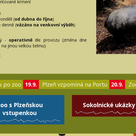
ntované krmení
ě
ondělí (
od dubna do října
)
 denně (
vázáno na venkovní výběh
)
rý -
operativně
dle provozu (změna dne
na jinou velkou šelmu)
:
u po zoo
19.9.
Plzeň vzpomíná na Portu
20.9.
Zoo
oo s Plzeňskou
Sokolnické ukázky
vstupenkou