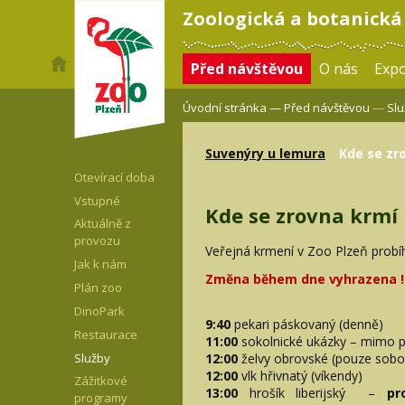
Zoologická a botanická
Před návštěvou
O nás
Expo
Úvodní stránka —
Před návštěvou
—
Slu
Suvenýry u lemura
Kde se zr
Otevírací doba
Vstupné
Kde se zrovna krmí
Aktuálně z
provozu
Veřejná krmení v Zoo Plzeň probíh
Jak k nám
Změna během dne vyhrazena !!
Plán zoo
DinoPark
9:40
pekari páskovaný (denně)
Restaurace
11:00
sokolnické ukázky – mimo p
12:00
želvy obrovské (pouze sob
Služby
12:00
vlk hřivnatý (víkendy)
Zážitkové
13:00
hrošík liberijský –
pr
programy