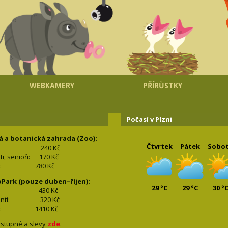
WEBKAMERY
PŘÍRŮSTKY
Počasí v Plzni
á a botanická zahrada (Zoo):
Čtvrtek
Pátek
Sobo
240 Kč
nti, senioři: 170
Kč
(2+2): 780
Kč
oPark (pouze duben–říjen):
29 °C
29 °C
30 °
lí: 430
Kč
tudenti: 32
0 Kč
(2+2): 1410
Kč
stupné a slevy
zde
.