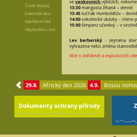
ve
venkovních
výbězích, nekome
Časté dotazy
13:30
mangusta žíhaná – denně
13:45
tučňák Humboldtův – denn
Kalendář akcí
14:00
sokolnické ukázky – mimo p
Návštěvní řád
15:00
šimpanz učenlivý – v sezóně
Ubytování u zoo
Lev berberský
- zejména úte
vyhrazena nebo změna stanoviště 
Více o zvířatech a expozicicích zde
29.8.
Africký den 2026
4.9.
Bosou noho
Dokumenty ochrany přírody
Z