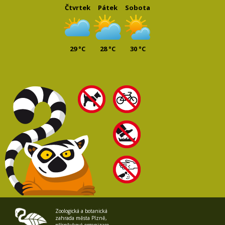
Čtvrtek
Pátek
Sobota
29 °C
28 °C
30 °C
Zoologická a botanická
zahrada města Plzně,
příspěvková organizace