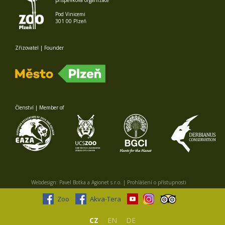
Pod Vinicemi
301 00 Plzeň
Zřizovatel | Founder
Členství | Member of
Webdesign:
Pavel Botka
a
Agionet s.r.o.
|
Prohlášení o přístupnosti
Zoo
Akva-Tera
CZ
EN
DE