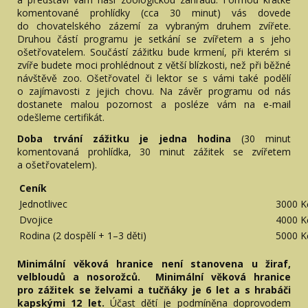
komentované prohlídky (cca 30 minut) vás dovede
do chovatelského zázemí za vybraným druhem zvířete.
Druhou částí programu je setkání se zvířetem a s jeho
ošetřovatelem. Součástí zážitku bude krmení, při kterém si
zvíře budete moci prohlédnout z větší blízkosti, než při běžné
návštěvě zoo. Ošetřovatel či lektor se s vámi také podělí
o zajímavosti z jejich chovu. Na závěr programu od nás
dostanete malou pozornost a posléze vám na e-mail
odešleme certifikát.
Doba trvání zážitku je jedna hodina
(30 minut
komentovaná prohlídka, 30 minut zážitek se zvířetem
a ošetřovatelem).
Ceník
Jednotlivec
3000 K
Dvojice
4000 K
Rodina (2 dospělí + 1–3 děti)
5000 K
Minimální věková hranice není stanovena u žiraf,
velbloudů a nosorožců. Minimální věková hranice
pro zážitek se želvami a tučňáky je 6 let a s hrabáči
kapskými 12 let.
Účast dětí je podmíněna doprovodem