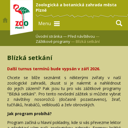
Zoologická a botanická zahrada města
Plzně
Menu
Úvodní stránka —
Před návštěvou
—
Zážitkové programy
— Blízká setkání
Blízká setkání
Další turnus termínů bude vypsán v září 2026.
Chcete se blíže seznámit s některými zvířaty v naší
zoologické zahradě, zkusit si je nakrmit a nahlédnout
do jejich zázemí? Pak jsou tu pro vás zážitkové programy
"Blízká setkání". Pro tento nevšední zážitek si můžete vybrat
z návštěvy nosorožců (dočasně pozastaveno), žiraf,
tučňáků, hrabáčů, velbloudů a želv obrovských.
Jak program probíhá?
Program začíná u hlavní pokladny, kde si vás převezme lektor
a představí vám naši zoologickou zahradu. Formou krátké