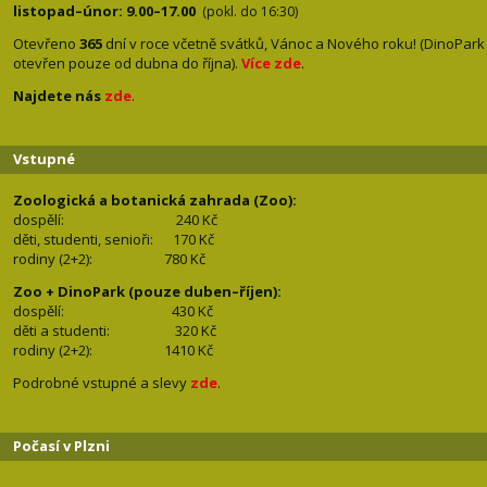
listopad–únor: 9.00–17.00
(pokl. do 16:30)
Otevřeno
365
dní v roce včetně svátků, Vánoc a Nového roku! (DinoPark
otevřen pouze od dubna do října).
Více zde
.
Najdete nás
zde
.
Vstupné
Zoologická a botanická zahrada (Zoo):
dospělí:
240 Kč
děti, studenti, senioři: 170
Kč
rodiny (2+2): 780
Kč
Zoo + DinoPark (pouze duben–říjen):
dospělí: 430
Kč
děti a studenti: 32
0 Kč
rodiny (2+2): 1410
Kč
Podrobné vstupné a slevy
zde
.
Počasí v Plzni