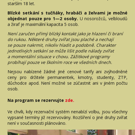
starším 18 let.
Blízké setkání s tučňáky, hrabáči a želvami je možné
objednat pouze pro 1—2 osoby.
U nosorožců, velbloudů
a žiraf je maximální kapacita 5 osob.
Není zaručen přímý blízký kontakt jako je hlazení či braní
do rukou. Některé druhy zvířat jsou plaché a nechají
se pouze nakrmit, nikoliv hladit a podobně. Charakter
jednotlivých setkání se může lišit podle nálady zvířat
a momentální situace v chovu.
Zážitkové programy
probíhají pouze ve školním roce ve všedních dnech.
Nejsou nabízené žádné jiné cenové tarify ani zvýhodněné
ceny pro držitele permanentek, kmotry, studenty, ZTP,
důchodce apod. Není možné se zúčastnit ani v jiném počtu
osob.
Na program se rezervujte
zde.
Ve chvíli, kdy rezervační systém nenabízí volbu, jsou všechny
vypsané termíny již rezervovány. Rozšíření o jiné druhy zvířat
není v současnosti plánováno.