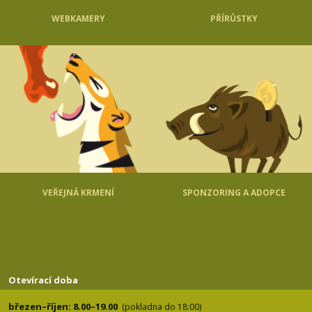
WEBKAMERY
PŘÍRŮSTKY
VEŘEJNÁ KRMENÍ
SPONZORING A ADOPCE
Otevírací doba
březen–říjen: 8.00–19.00
(pokladna do 18:00)