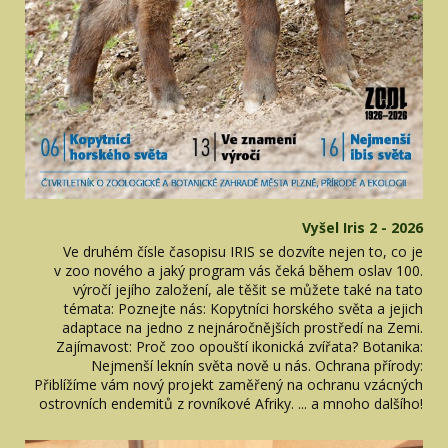
Vyšel Iris 2 - 2026
Ve druhém čísle časopisu IRIS se dozvíte nejen to, co je
v zoo nového a jaký program vás čeká během oslav 100.
výročí jejího založení, ale těšit se můžete také na tato
témata: Poznejte nás: Kopytníci horského světa a jejich
adaptace na jedno z nejnáročnějších prostředí na Zemi.
Zajímavost: Proč zoo opouští ikonická zvířata? Botanika:
Nejmenší leknín světa nově u nás. Ochrana přírody:
Přiblížíme vám nový projekt zaměřený na ochranu vzácných
ostrovních endemitů z rovníkové Afriky. ... a mnoho dalšího!