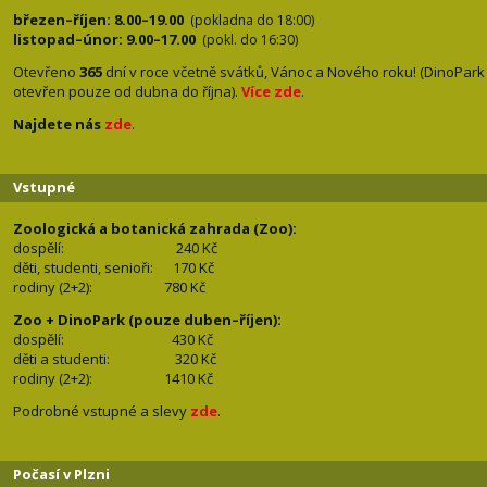
březen–říjen: 8.00–19.00
(pokladna do 18:00)
listopad–únor: 9.00–17.00
(pokl. do 16:30)
Otevřeno
365
dní v roce včetně svátků, Vánoc a Nového roku! (DinoPark
otevřen pouze od dubna do října).
Více zde
.
Najdete nás
zde
.
Vstupné
Zoologická a botanická zahrada (Zoo):
dospělí:
240 Kč
děti, studenti, senioři: 170
Kč
rodiny (2+2): 780
Kč
Zoo + DinoPark (pouze duben–říjen):
dospělí: 430
Kč
děti a studenti: 32
0 Kč
rodiny (2+2): 1410
Kč
Podrobné vstupné a slevy
zde
.
Počasí v Plzni