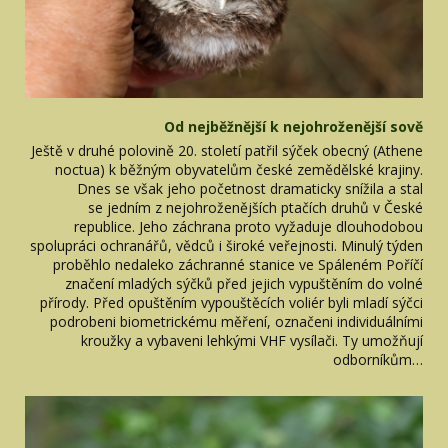
Od nejběžnější k nejohroženější sově
Ještě v druhé polovině 20. století patřil sýček obecný (Athene
noctua) k běžným obyvatelům české zemědělské krajiny.
Dnes se však jeho početnost dramaticky snížila a stal
se jedním z nejohroženějších ptačích druhů v České
republice. Jeho záchrana proto vyžaduje dlouhodobou
spolupráci ochranářů, vědců i široké veřejnosti. Minulý týden
proběhlo nedaleko záchranné stanice ve Spáleném Poříčí
značení mladých sýčků před jejich vypuštěním do volné
přírody. Před opuštěním vypouštěcích voliér byli mladí sýčci
podrobeni biometrickému měření, označeni individuálními
kroužky a vybaveni lehkými VHF vysílači. Ty umožňují
odborníkům…