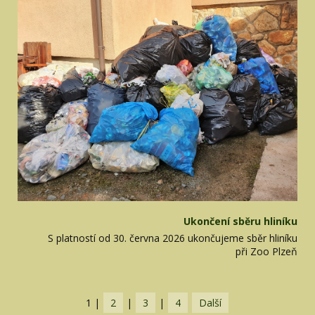
Ukončení sběru hliníku
S platností od 30. června 2026 ukončujeme sběr hliníku
při Zoo Plzeň
1
|
2
|
3
|
4
Další