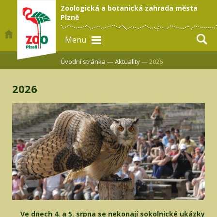
Zoologická a botanická zahrada města
Plzně
Menu
Úvodní stránka —
Aktuality
— 2026
2026
Ve dnech 4. a 5. srpna se nekonají sokolnické ukázky