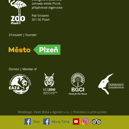
zahrada města Plzně,
příspěvková organizace
Pod Vinicemi
301 00 Plzeň
Zřizovatel | Founder
Členství | Member of
Webdesign:
Pavel Botka
a
Agionet s.r.o.
|
Prohlášení o přístupnosti
Zoo
Akva-Tera