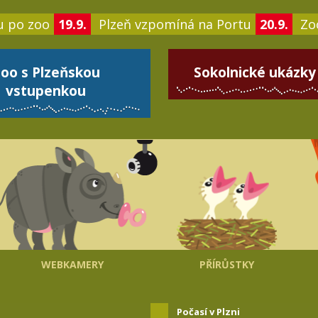
u po zoo
19.9.
Plzeň vzpomíná na Portu
20.9.
Zoo
oo s Plzeňskou
Sokolnické ukázky
vstupenkou
WEBKAMERY
PŘÍRŮSTKY
Počasí v Plzni