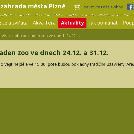
 zahrada města Plzně
Navštivte i náš e-shop
ice a zvířata
Akva Tera
Aktuality
Jak pomáhat
Pod
vírací doba pokladen zoo ve dnech 24.12.…
aden zoo ve dnech 24.12. a 31.12.
zoo vejít nejdéle ve 15 00, poté budou pokladny tradičně uzavřeny. Ar