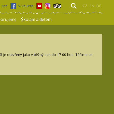
CZ
EN
DE
Zoo
Akva Tera
porujeme
Školám a dětem
eál je otevřený jako v běžný den do 17 00 hod. Těšíme se