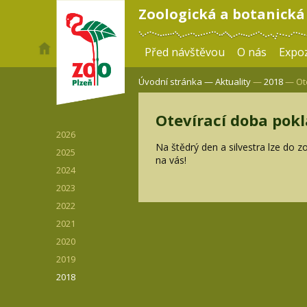
Zoologická a botanická
Před návštěvou
O nás
Expoz
Úvodní stránka —
Aktuality
—
2018
— Ote
Otevírací doba pokl
2026
Na štědrý den a silvestra lze do 
2025
na vás!
2024
2023
2022
2021
2020
2019
2018