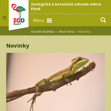
Zoologická a botanická zahrada města
Plzně
Menu
Úvodní stránka —
Akva Tera
— Novinky
Novinky