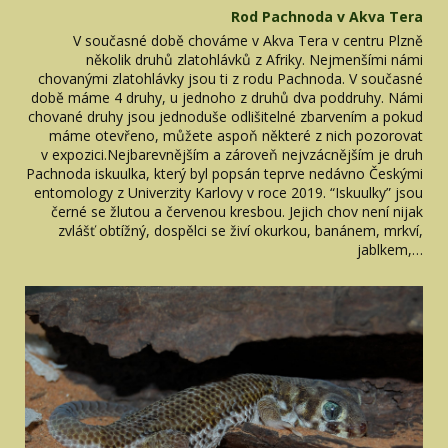
Rod Pachnoda v Akva Tera
V současné době chováme v Akva Tera v centru Plzně
několik druhů zlatohlávků z Afriky. Nejmenšími námi
chovanými zlatohlávky jsou ti z rodu Pachnoda. V současné
době máme 4 druhy, u jednoho z druhů dva poddruhy. Námi
chované druhy jsou jednoduše odlišitelné zbarvením a pokud
máme otevřeno, můžete aspoň některé z nich pozorovat
v expozici.Nejbarevnějším a zároveň nejvzácnějším je druh
Pachnoda iskuulka, který byl popsán teprve nedávno Českými
entomology z Univerzity Karlovy v roce 2019. “Iskuulky” jsou
černé se žlutou a červenou kresbou. Jejich chov není nijak
zvlášť obtížný, dospělci se živí okurkou, banánem, mrkví,
jablkem,…