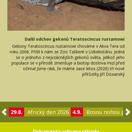
Další odchov gekonů Teratoscincus rustamowi
Gekony Teratoscincus rustamowi chováme v Akva Tera od
roku 2006. Přišli k nám ze Zoo Taškent v Uzbekistánu. Jedná
se o jednoho z nejvzácnějších gekonů světa, jelikož jeho
populace se v přírodě zmenšuje a biotop doslova mizí před
očima! Jsme rádi, že máme zase letos (2020) tři nové
přírůstky.Jiří Doxanský
29.8.
Africký den 2026
4.9.
Bosou nohou po 
Dokumenty ochrany přírody