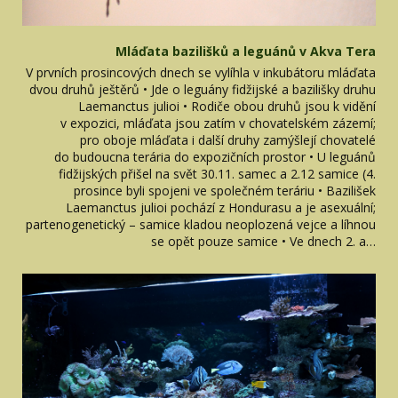
Mláďata bazilišků a leguánů v Akva Tera
V prvních prosincových dnech se vylíhla v inkubátoru mláďata
dvou druhů ještěrů • Jde o leguány fidžijské a bazilišky druhu
Laemanctus julioi • Rodiče obou druhů jsou k vidění
v expozici, mláďata jsou zatím v chovatelském zázemí;
pro oboje mláďata i další druhy zamýšlejí chovatelé
do budoucna terária do expozičních prostor • U leguánů
fidžijských přišel na svět 30.11. samec a 2.12 samice (4.
prosince byli spojeni ve společném teráriu • Bazilišek
Laemanctus julioi pochází z Hondurasu a je asexuální;
partenogenetický – samice kladou neoplozená vejce a líhnou
se opět pouze samice • Ve dnech 2. a…