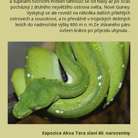
a šupinami tvořícími hřeben táhnoucí se od hlavy až po ocas
pocházejí z druhého největšího ostrova světa, Nové Guiney.
Vyskytují se ale rovněž na několika dalších přilehlých
ostrovech a souostroví, a to převážně v tropických deštných
lesích do nadmořské výšky 800 m n. m.Ze získaného páru
ovšem krátce po příjezdu uhynula…
Expozice Akva Tera slaví 60. narozeniny