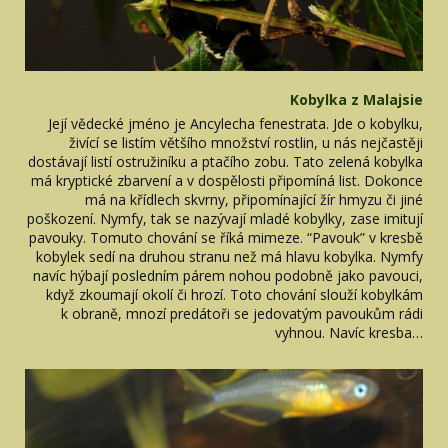
Kobylka z Malajsie
Její vědecké jméno je Ancylecha fenestrata. Jde o kobylku,
živící se listím většího množství rostlin, u nás nejčastěji
dostávají listí ostružiníku a ptačího zobu. Tato zelená kobylka
má kryptické zbarvení a v dospělosti připomíná list. Dokonce
má na křídlech skvrny, připomínající žír hmyzu či jiné
poškození. Nymfy, tak se nazývají mladé kobylky, zase imitují
pavouky. Tomuto chování se říká mimeze. “Pavouk” v kresbě
kobylek sedí na druhou stranu než má hlavu kobylka. Nymfy
navíc hýbají posledním párem nohou podobně jako pavouci,
když zkoumají okolí či hrozí. Toto chování slouží kobylkám
k obraně, mnozí predátoři se jedovatým pavoukům rádi
vyhnou. Navíc kresba…