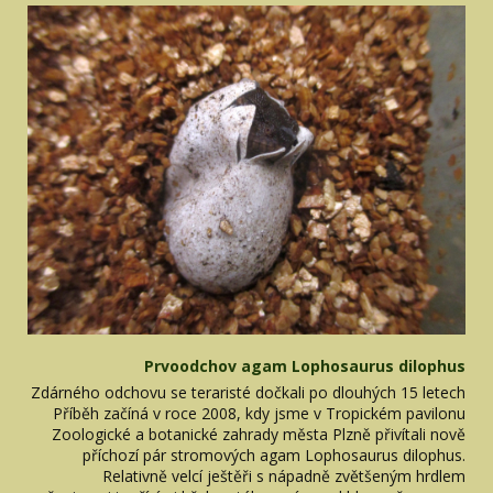
Prvoodchov agam Lophosaurus dilophus
Zdárného odchovu se teraristé dočkali po dlouhých 15 letech
Příběh začíná v roce 2008, kdy jsme v Tropickém pavilonu
Zoologické a botanické zahrady města Plzně přivítali nově
příchozí pár stromových agam Lophosaurus dilophus.
Relativně velcí ještěři s nápadně zvětšeným hrdlem