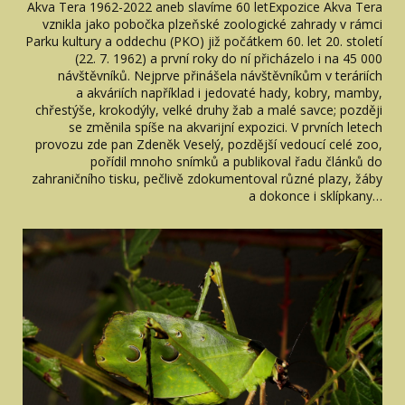
Akva Tera 1962-2022 aneb slavíme 60 letExpozice Akva Tera
vznikla jako pobočka plzeňské zoologické zahrady v rámci
Parku kultury a oddechu (PKO) již počátkem 60. let 20. století
(22. 7. 1962) a první roky do ní přicházelo i na 45 000
návštěvníků. Nejprve přinášela návštěvníkům v teráriích
a akváriích například i jedovaté hady, kobry, mamby,
chřestýše, krokodýly, velké druhy žab a malé savce; později
se změnila spíše na akvarijní expozici. V prvních letech
provozu zde pan Zdeněk Veselý, pozdější vedoucí celé zoo,
pořídil mnoho snímků a publikoval řadu článků do
zahraničního tisku, pečlivě zdokumentoval různé plazy, žáby
a dokonce i sklípkany…