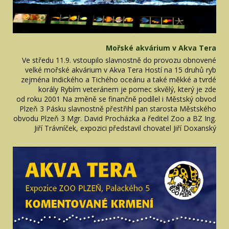
Mořské akvárium v Akva Tera
Ve středu 11.9. vstoupilo slavnostně do provozu obnovené
velké mořské akvárium v Akva Tera Hostí na 15 druhů ryb
zejména Indického a Tichého oceánu a také měkké a tvrdé
korály Rybím veteránem je pomec skvělý, který je zde
od roku 2001 Na změně se finančně podílel i Městský obvod
Plzeň 3 Pásku slavnostně přestřihl pan starosta Městského
obvodu Plzeň 3 Mgr. David Procházka a ředitel Zoo a BZ Ing.
Jiří Trávníček, expozici představil chovatel Jiří Doxanský