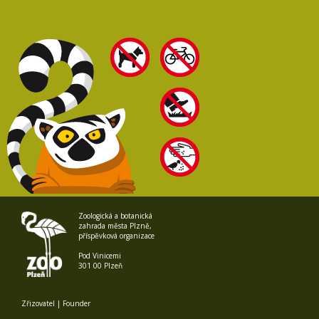
Zoologická a botanická
zahrada města Plzně,
příspěvková organizace
Pod Vinicemi
301 00 Plzeň
Zřizovatel | Founder