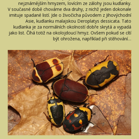
nejznámějším hmyzem, lovícím ze zálohy jsou kudlanky.
V současné době chováme dva druhy, z nichž jeden dokonale
imituje spadané listí. Jde o živočicha původem z Jihovýchodní
Asie, kudlanku malajskou Deroplatys dessicata. Tato
kudlanka je za normálních okolností dobře skrytá a vypadá
jako list. Číhá totiž na okolojdoucí hmyz. Ovšem pokud se cítí
být ohrožena, například při stěhování…