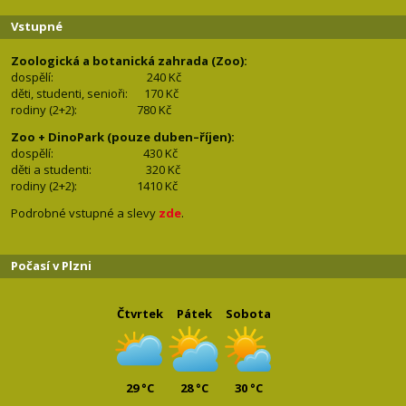
Vstupné
Zoologická a botanická zahrada (Zoo):
dospělí:
240 Kč
děti, studenti, senioři: 170
Kč
rodiny (2+2): 780
Kč
Zoo + DinoPark (pouze duben–říjen):
dospělí: 430
Kč
děti a studenti: 32
0 Kč
rodiny (2+2): 1410
Kč
Podrobné vstupné a slevy
zde
.
Počasí v Plzni
Čtvrtek
Pátek
Sobota
29 °C
28 °C
30 °C