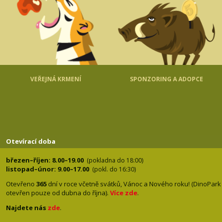
VEŘEJNÁ KRMENÍ
SPONZORING A ADOPCE
Otevírací doba
březen–říjen: 8.00–19.00
(pokladna do 18:00)
listopad–únor: 9.00–17.00
(pokl. do 16:30)
Otevřeno
365
dní v roce včetně svátků, Vánoc a Nového roku! (DinoPark
otevřen pouze od dubna do října).
Více zde
.
Najdete nás
zde
.