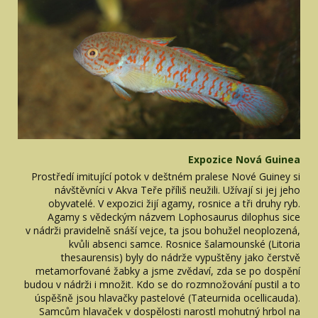
Expozice Nová Guinea
Prostředí imitující potok v deštném pralese Nové Guiney si
návštěvníci v Akva Teře příliš neužili. Užívají si jej jeho
obyvatelé. V expozici žijí agamy, rosnice a tři druhy ryb.
Agamy s vědeckým názvem Lophosaurus dilophus sice
v nádrži pravidelně snáší vejce, ta jsou bohužel neoplozená,
kvůli absenci samce. Rosnice šalamounské (Litoria
thesaurensis) byly do nádrže vypuštěny jako čerstvě
metamorfované žabky a jsme zvědaví, zda se po dospění
budou v nádrži i množit. Kdo se do rozmnožování pustil a to
úspěšně jsou hlavačky pastelové (Tateurnida ocellicauda).
Samcům hlavaček v dospělosti narostl mohutný hrbol na