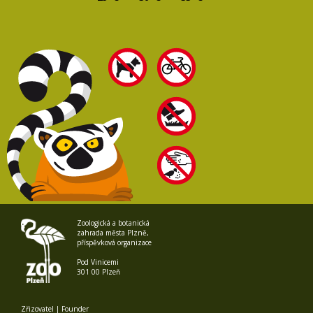
Zoologická a botanická
zahrada města Plzně,
příspěvková organizace
Pod Vinicemi
301 00 Plzeň
Zřizovatel | Founder