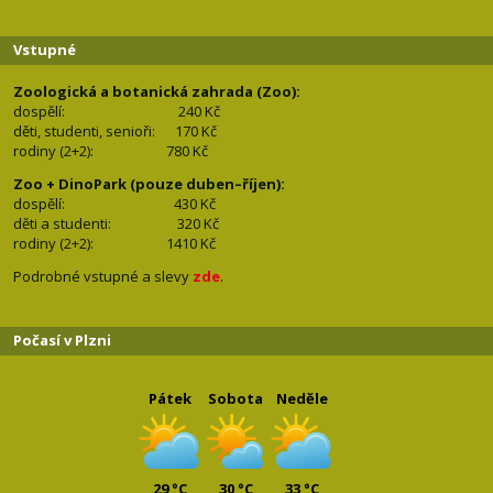
Vstupné
Zoologická a botanická zahrada (Zoo):
dospělí:
240 Kč
děti, studenti, senioři: 170
Kč
rodiny (2+2): 780
Kč
Zoo + DinoPark (pouze duben–říjen):
dospělí: 430
Kč
děti a studenti: 32
0 Kč
rodiny (2+2): 1410
Kč
Podrobné vstupné a slevy
zde
.
Počasí v Plzni
Pátek
Sobota
Neděle
29 °C
30 °C
33 °C