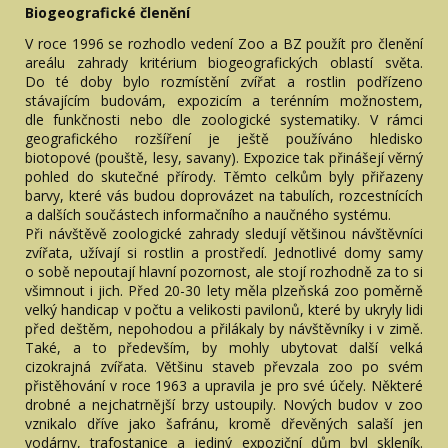
Biogeografické členění
V roce 1996 se rozhodlo vedení Zoo a BZ použít pro členění
areálu zahrady kritérium biogeografických oblastí světa.
Do té doby bylo rozmístění zvířat a rostlin podřízeno
stávajícím budovám, expozicím a terénním možnostem,
dle funkčnosti nebo dle zoologické systematiky. V rámci
geografického rozšíření je ještě používáno hledisko
biotopové (pouště, lesy, savany). Expozice tak přinášejí věrný
pohled do skutečné přírody. Těmto celkům byly přiřazeny
barvy, které vás budou doprovázet na tabulích, rozcestnících
a dalších součástech informačního a naučného systému.
Při návštěvě zoologické zahrady sledují většinou návštěvníci
zvířata, užívají si rostlin a prostředí. Jednotlivé domy samy
o sobě nepoutají hlavní pozornost, ale stojí rozhodně za to si
všimnout i jich. Před 20-30 lety měla plzeňská zoo poměrně
velký handicap v počtu a velikosti pavilonů, které by ukryly lidi
před deštěm, nepohodou a přilákaly by návštěvníky i v zimě.
Také, a to především, by mohly ubytovat další velká
cizokrajná zvířata. Většinu staveb převzala zoo po svém
přistěhování v roce 1963 a upravila je pro své účely. Některé
drobné a nejchatrnější brzy ustoupily. Nových budov v zoo
vznikalo dříve jako šafránu, kromě dřevěných salaší jen
vodárny, trafostanice a jediný expoziční dům byl skleník.