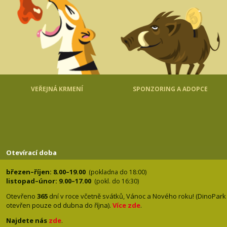
VEŘEJNÁ KRMENÍ
SPONZORING A ADOPCE
Otevírací doba
březen–říjen: 8.00–19.00
(pokladna do 18:00)
listopad–únor: 9.00–17.00
(pokl. do 16:30)
Otevřeno
365
dní v roce včetně svátků, Vánoc a Nového roku! (DinoPark
otevřen pouze od dubna do října).
Více zde
.
Najdete nás
zde
.