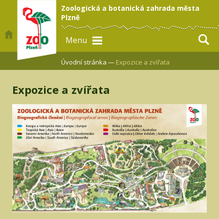
Zoologická a botanická zahrada města
Plzně
Menu
Úvodní stránka —
Expozice a zvířata
Expozice a zvířata