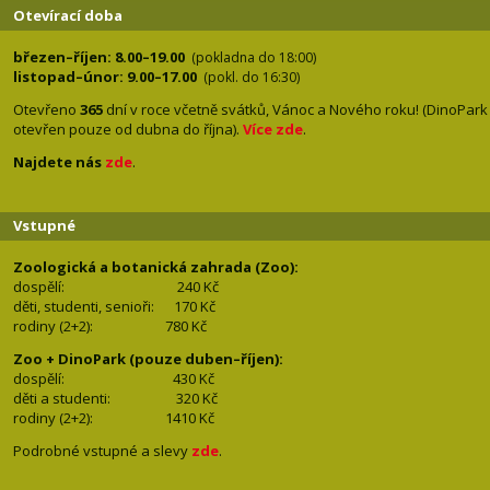
Otevírací doba
březen–říjen: 8.00–19.00
(pokladna do 18:00)
listopad–únor: 9.00–17.00
(pokl. do 16:30)
Otevřeno
365
dní v roce včetně svátků, Vánoc a Nového roku! (DinoPark
otevřen pouze od dubna do října).
Více zde
.
Najdete nás
zde
.
Vstupné
Zoologická a botanická zahrada (Zoo):
dospělí:
240 Kč
děti, studenti, senioři: 170
Kč
rodiny (2+2): 780
Kč
Zoo + DinoPark (pouze duben–říjen):
dospělí: 430
Kč
děti a studenti: 32
0 Kč
rodiny (2+2): 1410
Kč
Podrobné vstupné a slevy
zde
.