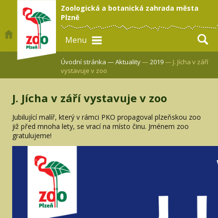
Zoologická a botanická zahrada města
Plzně
Menu
Úvodní stránka —
Aktuality
—
2019
— J. Jícha v září
vystavuje v zoo
J. Jícha v září vystavuje v zoo
Jubilující malíř, který v rámci PKO propagoval plzeňskou zoo
již před mnoha lety, se vrací na místo činu. Jménem zoo
gratulujeme!