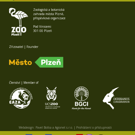
Zoologická a botanická
zahrada města Plzně,
příspěvková organizace
Pod Vinicemi
301 00 Plzeň
Zřizovatel | Founder
Členství | Member of
Webdesign:
Pavel Botka
a
Agionet s.r.o.
|
Prohlášení o přístupnosti