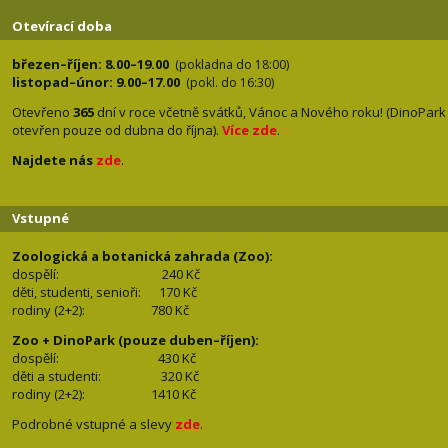
Otevírací doba
březen–říjen: 8.00–19.00
(pokladna do 18:00)
listopad–únor: 9.00–17.00
(pokl. do 16:30)
Otevřeno
365
dní v roce včetně svátků, Vánoc a Nového roku! (DinoPark
otevřen pouze od dubna do října).
Více zde
.
Najdete nás
zde
.
Vstupné
Zoologická a botanická zahrada (Zoo):
dospělí:
240 Kč
děti, studenti, senioři: 170
Kč
rodiny (2+2): 780
Kč
Zoo + DinoPark (pouze duben–říjen):
dospělí: 430
Kč
děti a studenti: 32
0 Kč
rodiny (2+2): 1410
Kč
Podrobné vstupné a slevy
zde
.