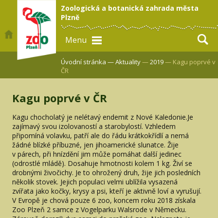
Zoologická a botanická zahrada města
Plzně
Menu
Úvodní stránka —
Aktuality
—
2019
— Kagu poprvé v
ČR
Kagu poprvé v ČR
Kagu chocholatý je nelétavý endemit z Nové Kaledonie.Je
zajímavý svou izolovaností a starobylostí. Vzhledem
připomíná volavku, patří ale do řádu krátkokřídlí a nemá
žádné blízké příbuzné, jen jihoamerické slunatce. Žije
v párech, při hnízdění jim může pomáhat další jedinec
(odrostlé mládě). Dosahuje hmotnosti kolem 1 kg. Živí se
drobnými živočichy. Je to ohrožený druh, žije jich posledních
několik stovek. Jejich populaci velmi ublížila vysazená
zvířata jako kočky, krysy a psi, kteří je aktivně loví a vyrušují.
V Evropě je chová pouze 6 zoo, koncem roku 2018 získala
Zoo Plzeň 2 samce z Vogelparku Walsrode v Německu.