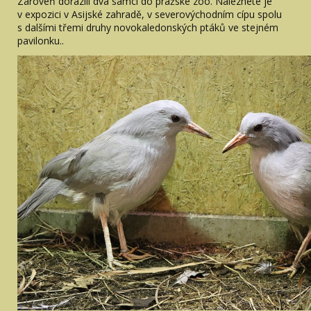
Zároveň dorazili dva samci do pražské zoo. Naleznete je
v expozici v Asijské zahradě, v severovýchodním cípu spolu
s dalšími třemi druhy novokaledonských ptáků ve stejném
pavilonku..