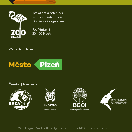
Zoologická a botanická
zahrada města Plzně,
příspěvková organizace
Pod Vinicemi
301 00 Plzeň
Zřizovatel | Founder
Členství | Member of
Webdesign:
Pavel Botka
a
Agionet s.r.o.
|
Prohlášení o přístupnosti