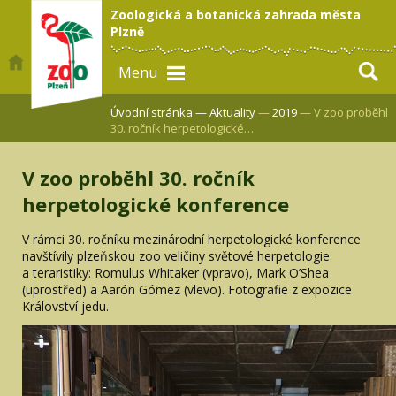
Zoologická a botanická zahrada města
Plzně
Menu
Úvodní stránka —
Aktuality
—
2019
— V zoo proběhl
30. ročník herpetologické…
V zoo proběhl 30. ročník
herpetologické konference
V rámci 30. ročníku mezinárodní herpetologické konference
navštívily plzeňskou zoo veličiny světové herpetologie
a teraristiky: Romulus Whitaker (vpravo), Mark O’Shea
(uprostřed) a Aarón Gómez (vlevo). Fotografie z expozice
Království jedu.