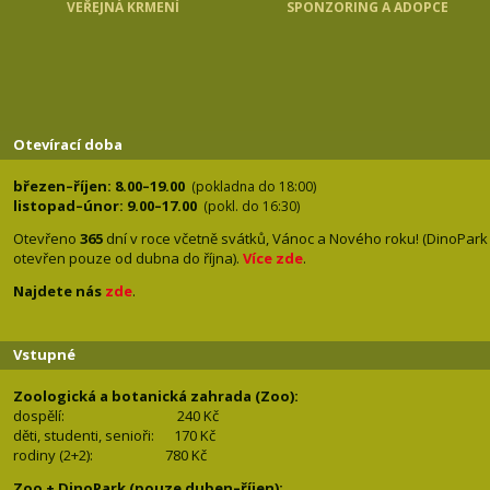
VEŘEJNÁ KRMENÍ
SPONZORING A ADOPCE
Otevírací doba
březen–říjen: 8.00–19.00
(pokladna do 18:00)
listopad–únor: 9.00–17.00
(pokl. do 16:30)
Otevřeno
365
dní v roce včetně svátků, Vánoc a Nového roku! (DinoPark
otevřen pouze od dubna do října).
Více zde
.
Najdete nás
zde
.
Vstupné
Zoologická a botanická zahrada (Zoo):
dospělí:
240 Kč
děti, studenti, senioři: 170
Kč
rodiny (2+2): 780
Kč
Zoo + DinoPark (pouze duben–říjen):