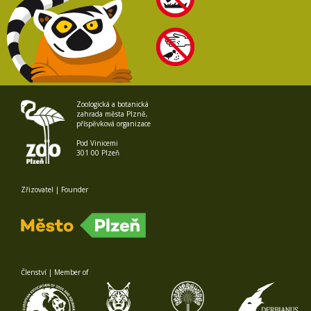
Zoologická a botanická
zahrada města Plzně,
příspěvková organizace
Pod Vinicemi
301 00 Plzeň
Zřizovatel | Founder
Členství | Member of