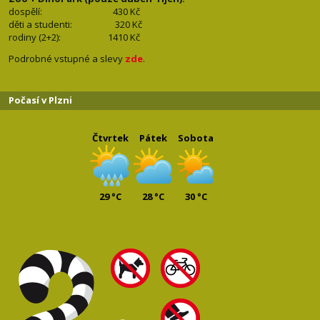
dospělí: 430
Kč
děti a studenti: 32
0 Kč
rodiny (2+2): 1410
Kč
Podrobné vstupné a slevy
zde
.
Počasí v Plzni
Čtvrtek
Pátek
Sobota
29 °C
28 °C
30 °C