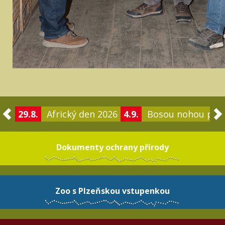
29.8.
Africký den 2026
4.9.
Bosou nohou po 
Dokumenty ochrany přírody
Zoo s Plzeňskou vstupenkou