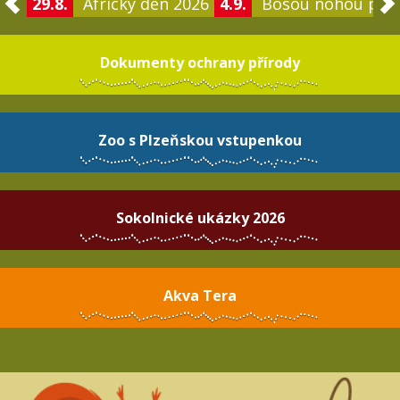
29.8.
Africký den 2026
4.9.
Bosou nohou po 
Dokumenty ochrany přírody
Zoo s Plzeňskou vstupenkou
Sokolnické ukázky 2026
Akva Tera