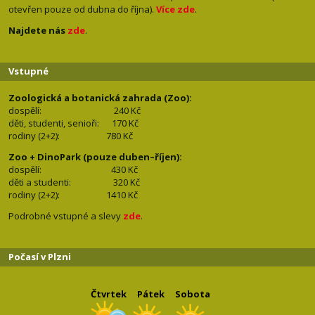
otevřen pouze od dubna do října).
Více zde
.
Najdete nás
zde
.
Vstupné
Zoologická a botanická zahrada (Zoo):
dospělí:
240 Kč
děti, studenti, senioři: 170
Kč
rodiny (2+2): 780
Kč
Zoo + DinoPark (pouze duben–říjen):
dospělí: 430
Kč
děti a studenti: 32
0 Kč
rodiny (2+2): 1410
Kč
Podrobné vstupné a slevy
zde
.
Počasí v Plzni
Čtvrtek
Pátek
Sobota