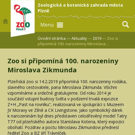
Zoologická a botanická zahrada města
Plzně
Menu
Úvodní stránka —
Aktuality
—
2019
— Zoo si
připomíná 100. narozeniny Miroslava…
Zoo si připomíná 100. narozeniny
Miroslava Zikmunda
Plzeňská zoo si 14.2.2019 připomíná 100. narozeniny rodáka,
slavného cestovatele, pana Miroslava Zikmunda. Všichni
vzpomínáme a srdečně gratulujeme. Od roku 2014 je
součástí vstupní budovy Světa v podzemí trvalá expozice
Z+H „Past na rovníku“, realizovaná ve spolupráci s Muzeem
JV Moravy ve Zlíně a CK Livingstone. Jako symbolický dárek
k narozeninám byl dnes představen celodřevěný model Tatry
T77 od plzeňského autora Stanislava Kotena, který expozici
obohatí. Pozdrav a poctu Miroslavu Zikmundovi přednesl
ředitel Zoo a BZ Jiří Trávníček.