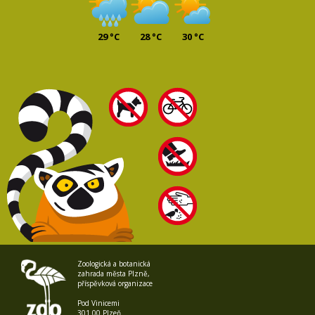
29 °C
28 °C
30 °C
Zoologická a botanická
zahrada města Plzně,
příspěvková organizace
Pod Vinicemi
301 00 Plzeň