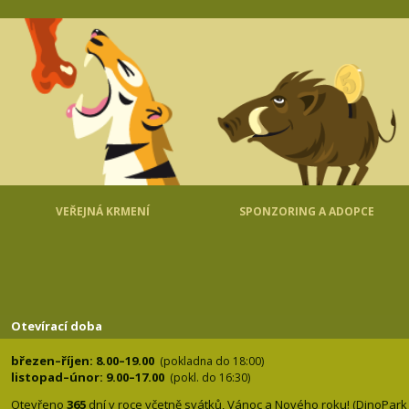
VEŘEJNÁ KRMENÍ
SPONZORING A ADOPCE
Otevírací doba
březen–říjen: 8.00–19.00
(pokladna do 18:00)
listopad–únor: 9.00–17.00
(pokl. do 16:30)
Otevřeno
365
dní v roce včetně svátků, Vánoc a Nového roku! (DinoPark