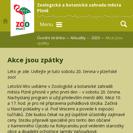
Zoologická a botanická zahrada města
Plzně
Menu
Úvodní stránka —
Aktuality
—
2020
— Akce jsou
zpátky
Akce jsou zpátky
Léto je zde. Uvítejte je tuto sobotu 20. června v plzeňské
zoo!
Letošní léto uvítáme v Zoologické a botanické zahradě
města Plzně přesně v jeho první den – v sobotu 20. června.
Nachystaný program si užijí především menší děti. Mezi 10.
a 17. hod. je pro ně připravena pohádková stezka. Začíná
u hlavní pokladny v ul. Pod Vinicemi a povede k expozici
tučňáků. Zde budou čekat na její úspěšné účastníky zajímavé
ceny. Stezku připravili speciálně pro tento den občané
z Kamenného Újezdu na Rokycansku pod vedením starostky
obce a divadelní ochotnice Jarmily Vaňourkové.