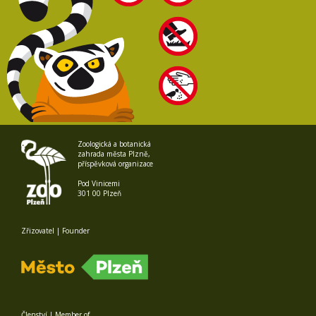
Zoologická a botanická
zahrada města Plzně,
příspěvková organizace
Pod Vinicemi
301 00 Plzeň
Zřizovatel | Founder
Členství | Member of