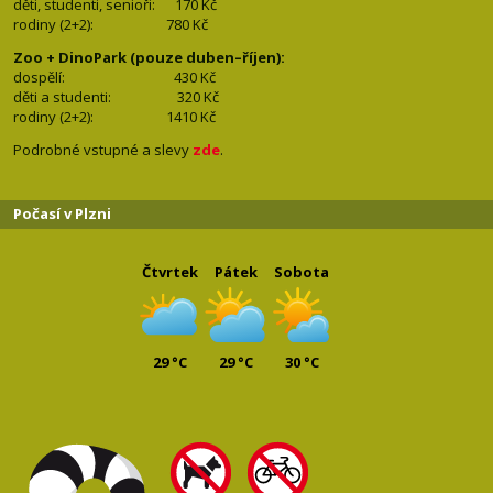
děti, studenti, senioři: 170
Kč
rodiny (2+2): 780
Kč
Zoo + DinoPark (pouze duben–říjen):
dospělí: 430
Kč
děti a studenti: 32
0 Kč
rodiny (2+2): 1410
Kč
Podrobné vstupné a slevy
zde
.
Počasí v Plzni
Čtvrtek
Pátek
Sobota
29 °C
29 °C
30 °C