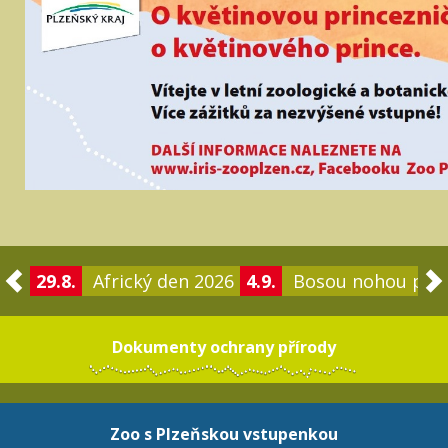
29.8.
Africký den 2026
4.9.
Bosou nohou po 
Dokumenty ochrany přírody
Zoo s Plzeňskou vstupenkou