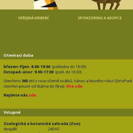
VEŘEJNÁ KRMENÍ
SPONZORING A ADOPCE
Otevírací doba
březen–říjen: 8.00–19.00
(pokladna do 18:00)
listopad–únor: 9.00–17.00
(pokl. do 16:30)
Otevřeno
365
dní v roce včetně svátků, Vánoc a Nového roku! (DinoPark
otevřen pouze od dubna do října).
Více zde
.
Najdete nás
zde
.
Vstupné
Zoologická a botanická zahrada (Zoo):
dospělí:
240 Kč