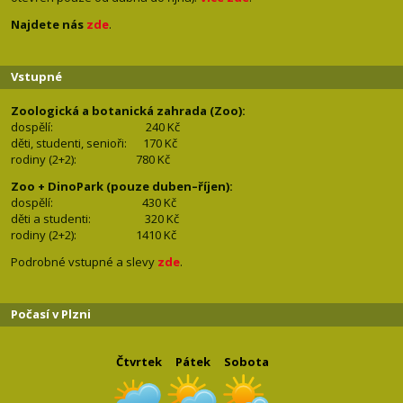
Najdete nás
zde
.
Vstupné
Zoologická a botanická zahrada (Zoo):
dospělí:
240 Kč
děti, studenti, senioři: 170
Kč
rodiny (2+2): 780
Kč
Zoo + DinoPark (pouze duben–říjen):
dospělí: 430
Kč
děti a studenti: 32
0 Kč
rodiny (2+2): 1410
Kč
Podrobné vstupné a slevy
zde
.
Počasí v Plzni
Čtvrtek
Pátek
Sobota