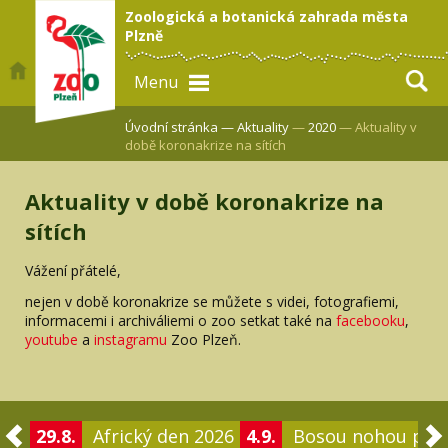
Zoologická a botanická zahrada města
Plzně
Menu
Úvodní stránka —
Aktuality
—
2020
— Aktuality v
době koronakrize na sítích
Aktuality v době koronakrize na
sítích
Vážení přátelé,
nejen v době koronakrize se můžete s videi, fotografiemi,
informacemi i archiváliemi o zoo setkat také na
facebooku
,
youtube
a
instagramu
Zoo Plzeň.
29.8.
Africký den 2026
4.9.
Bosou nohou po 