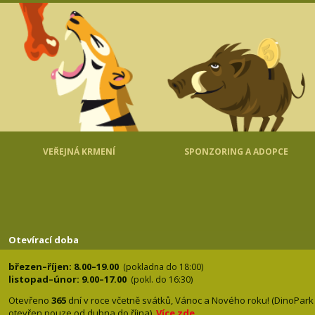
VEŘEJNÁ KRMENÍ
SPONZORING A ADOPCE
Otevírací doba
březen–říjen: 8.00–19.00
(pokladna do 18:00)
listopad–únor: 9.00–17.00
(pokl. do 16:30)
Otevřeno
365
dní v roce včetně svátků, Vánoc a Nového roku! (DinoPark
otevřen pouze od dubna do října).
Více zde
.