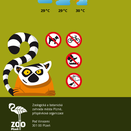
29 °C
29 °C
30 °C
Zoologická a botanická
zahrada města Plzně,
příspěvková organizace
Pod Vinicemi
301 00 Plzeň