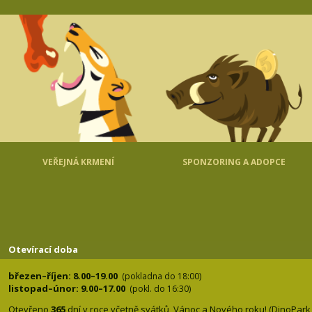
VEŘEJNÁ KRMENÍ
SPONZORING A ADOPCE
Otevírací doba
březen–říjen: 8.00–19.00
(pokladna do 18:00)
listopad–únor: 9.00–17.00
(pokl. do 16:30)
Otevřeno
365
dní v roce včetně svátků, Vánoc a Nového roku! (DinoPark