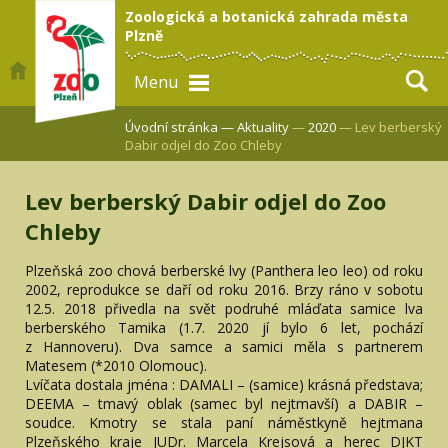
Zoologická a botanická zahrada města
Plzně
Menu
Úvodní stránka —
Aktuality
—
2020
— Lev berberský
Dabir odjel do Zoo Chleby
Lev berberský Dabir odjel do Zoo
Chleby
Plzeňská zoo chová berberské lvy (Panthera leo leo) od roku
2002, reprodukce se daří od roku 2016. Brzy ráno v sobotu
12.5. 2018 přivedla na svět podruhé mláďata samice lva
berberského Tamika (1.7. 2020 jí bylo 6 let, pochází
z Hannoveru). Dva samce a samici měla s partnerem
Matesem (*2010 Olomouc).
Lvíčata dostala jména : DAMALI – (samice) krásná představa;
DEEMA – tmavý oblak (samec byl nejtmavší) a DABIR –
soudce. Kmotry se stala paní náměstkyně hejtmana
Plzeňského kraje JUDr. Marcela Krejsová a herec DJKT