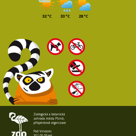
32 °C
33 °C
28 °C
Zoologická a botanická
zahrada města Plzně,
příspěvková organizace
Pod Vinicemi
301 00 Plzeň