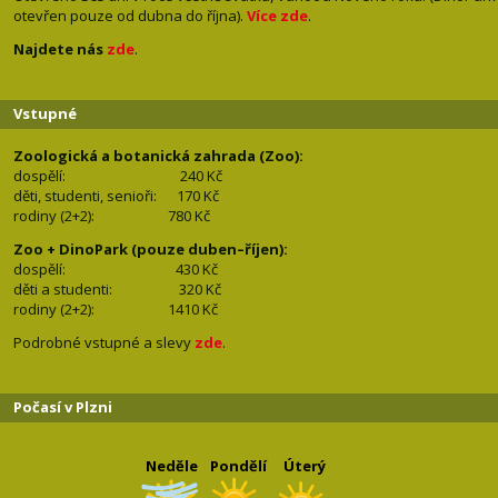
otevřen pouze od dubna do října).
Více zde
.
Najdete nás
zde
.
Vstupné
Zoologická a botanická zahrada (Zoo):
dospělí:
240 Kč
děti, studenti, senioři: 170
Kč
rodiny (2+2): 780
Kč
Zoo + DinoPark (pouze duben–říjen):
dospělí: 430
Kč
děti a studenti: 32
0 Kč
rodiny (2+2): 1410
Kč
Podrobné vstupné a slevy
zde
.
Počasí v Plzni
Neděle
Pondělí
Úterý