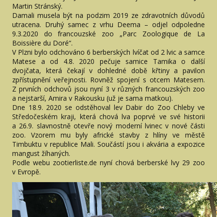
Martin Stránský.
Damali musela být na podzim 2019 ze zdravotních důvodů
utracena. Druhý samec z vrhu Deema – odjel odpoledne
9.3.2020 do francouzské zoo „Parc Zoologique de La
Boissière du Doré“.
V Plzni bylo odchováno 6 berberských lvíčat od 2 lvic a samce
Matese a od 4.8. 2020 pečuje samice Tamika o další
dvojčata, která čekají v dohledné době křtiny a pavilon
zpřístupnění veřejnosti. Rovněž spojení s otcem Matesem.
Z prvních odchovů jsou nyní 3 v různých francouzských zoo
a nejstarší, Amira v Rakousku (už je sama matkou).
Dne 18.9. 2020 se odstěhoval lev Dabir do Zoo Chleby ve
Středočeském kraji, která chová lva poprvé ve své historii
a 26.9. slavnostně otevře nový moderní lvinec v nové části
zoo. Vzorem mu byly africké stavby z hlíny ve městě
Timbuktu v republice Mali. Součástí jsou i akvária a expozice
mangust žíhaných.
Podle webu zootierliste.de nyní chová berberské lvy 29 zoo
v Evropě.