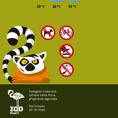
29 °C
28 °C
30 °C
Zoologická a botanická
zahrada města Plzně,
příspěvková organizace
Pod Vinicemi
301 00 Plzeň