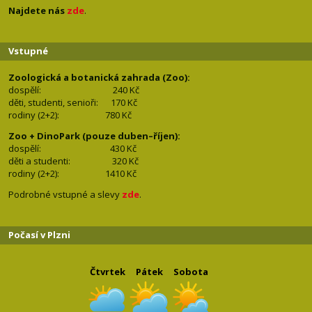
Najdete nás
zde
.
Vstupné
Zoologická a botanická zahrada (Zoo):
dospělí:
240 Kč
děti, studenti, senioři: 170
Kč
rodiny (2+2): 780
Kč
Zoo + DinoPark (pouze duben–říjen):
dospělí: 430
Kč
děti a studenti: 32
0 Kč
rodiny (2+2): 1410
Kč
Podrobné vstupné a slevy
zde
.
Počasí v Plzni
Čtvrtek
Pátek
Sobota