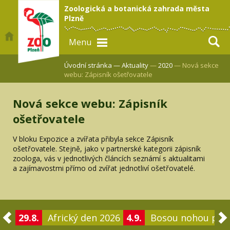
Zoologická a botanická zahrada města
Plzně
Menu
Úvodní stránka —
Aktuality
—
2020
— Nová sekce
webu: Zápisník ošetřovatele
Nová sekce webu: Zápisník
ošetřovatele
V bloku Expozice a zvířata přibyla sekce Zápisník
ošetřovatele. Stejně, jako v partnerské kategorii zápisník
zoologa, vás v jednotlivých článcích seznámí s aktualitami
a zajímavostmi přímo od zvířat jednotliví ošetřovatelé.
29.8.
Africký den 2026
4.9.
Bosou nohou po 