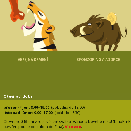
VEŘEJNÁ KRMENÍ
SPONZORING A ADOPCE
Otevírací doba
březen–říjen: 8.00–19.00
(pokladna do 18:00)
listopad–únor: 9.00–17.00
(pokl. do 16:30)
Otevřeno
365
dní v roce včetně svátků, Vánoc a Nového roku! (DinoPark
otevřen pouze od dubna do října).
Více zde
.