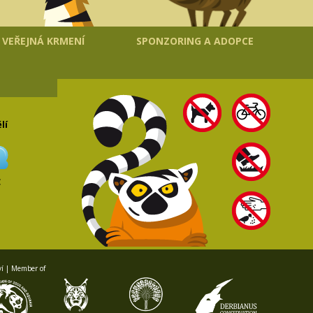
VEŘEJNÁ KRMENÍ
SPONZORING A ADOPCE
lí
C
ví | Member of