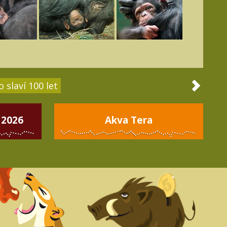
 slaví 100 let
 2026
Akva Tera