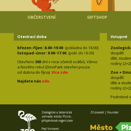
OBČERSTVENÍ
GIFTSHOP
Otevírací doba
Vstupné
březen–říjen: 8.00–19.00
Zoologick
(pokladna do 18:00)
listopad–únor: 9.00–17.00
dospělí:
(pokl. do 16:30)
děti, stude
Otevřeno
365
dní v roce včetně svátků, Vánoc
rodiny 
a Nového roku! (DinoPark otevřen pouze
od dubna do října).
Více zde
.
Zoo + Din
dospě
Najdete nás
zde
.
děti a s
rodiny 
Podrobné v
Zoologická a botanická
Zřizovatel | Founder
zahrada města Plzně,
příspěvková organizace
Pod Vinicemi