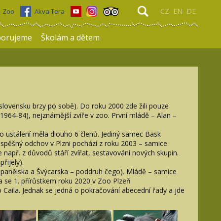
CZ
EN
DE
Zoo
Akva Tera
porujeme
Školám a dětem
lovensku brzy po sobě). Do roku 2000 zde žili pouze
(1964-84), nejznámější zvíře v zoo. První mládě – Alan –
 po ustálení měla dlouho 6 členů. Jediný samec Bask
úspěšný odchov v Plzni pochází z roku 2003 – samice
 např. z důvodů stáří zvířat, sestavování nových skupin.
řijely).
 Španělska a Švýcarska – poddruh čego). Mládě – samice
a se 1. přírůstkem roku 2020 v Zoo Plzeň
 Caila. Jednak se jedná o pokračování abecední řady a jde