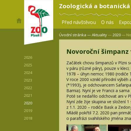
Zoologická a botanická
Před návštěvou
O nás
Expoz
Úvodní stránka —
Aktuality
—
2020
— Nov
Novoroční šimpanz v
2026
Začátek chovu šimpanzů v Plzni s
2025
v páru (různé páry), pouze v kleci
2024
1978 – úhyn nemoc 1980 (rodiče T
V roce 2000 vznikl přírodní výběh 
2023
(*1993), je odchovancem Safaripar
2022
Bamia). Nyní je ve Francii a sama
2021
Poté se nedařilo odchovat ani v Plz
Nyní zde žije skupina ve složení 
2020
z 1.1. 2020 – rodiče Bask a Zedo
2019
Mládě pokřtil 7.2. 2020 pan primá
o parafrázi svahilského jména zname
2018