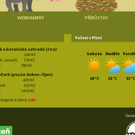
WEBKAMERY
PŘÍRŮSTKY
Počasí v Plzni
á a botanická zahrada (Zoo):
Sobota
Neděle
Pondě
240 Kč
nti, senioři: 170
Kč
(2+2): 780
Kč
oPark (pouze duben–říjen):
29 °C
32 °C
33 °
lí: 430
Kč
tudenti: 32
0 Kč
(2+2): 1410
Kč
stupné a slevy
zde
.
Členst