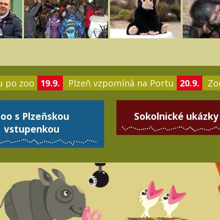
u po zoo
19.9.
Plzeň vzpomíná na Portu
20.9.
Zoo
oo s Plzeňskou
Sokolnické ukázky
vstupenkou