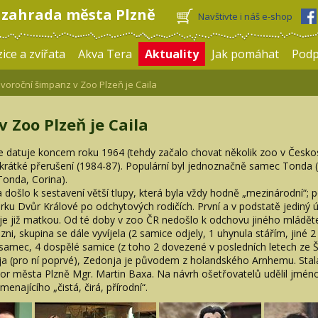
 zahrada města Plzně
Navštivte i náš e-shop
ice a zvířata
Akva Tera
Aktuality
Jak pomáhat
Pod
oroční šimpanz v Zoo Plzeň je Caila
 Zoo Plzeň je Caila
e datuje koncem roku 1964 (tehdy začalo chovat několik zoo v Českos
; krátké přerušení (1984-87). Populární byl jednoznačně samec Tonda 
onda, Corina).
a došlo k sestavení větší tlupy, která byla vždy hodně „mezinárodní“;
ku Dvůr Králové po odchytových rodičích. První a v podstatě jediný 
 je již matkou. Od té doby v zoo ČR nedošlo k odchovu jiného mláděte
ni, skupina se dále vyvíjela (2 samice odjely, 1 uhynula stářím, jiné 2 p
1 samec, 4 dospělé samice (z toho 2 dovezené v posledních letech ze
nja (pro ní poprvé), Zedonja je původem z holandského Arnhemu. Stal
tor města Plzně Mgr. Martin Baxa. Na návrh ošetřovatelů udělil jméno
najícího „čistá, čirá, přírodní“.