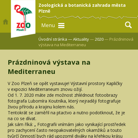
Zoologická a botanická zahrada města
Plzně
Menu
Úvodní stránka —
Aktuality
—
2020
— Prázdninová
výstava na Mediterraneu
Prázdninová výstava na
Mediterraneu
V Zoo Plzeň se opět vystavuje! Výstavní prostory Kapličky
v expozici Mediterraneum znovu ožijí.
Od 1. 7. 2020 máte zde možnost zhlédnout fotoobrazy
fotografa Lubomíra Koutníka, který nejraději fotografuje
živou přírodu a krajinu kolem nás.
Tentokrát se zaměřil na ptactvo a nutno podotknout, že je
na co se dívat.
Jak sám říká: „ Fotografii vnímám jako vynikající prostředek
pro zachycení často neopakovatelných okamžiků a touto
tvůrčí činností bych rád upozornil diváky na křehkou krásu