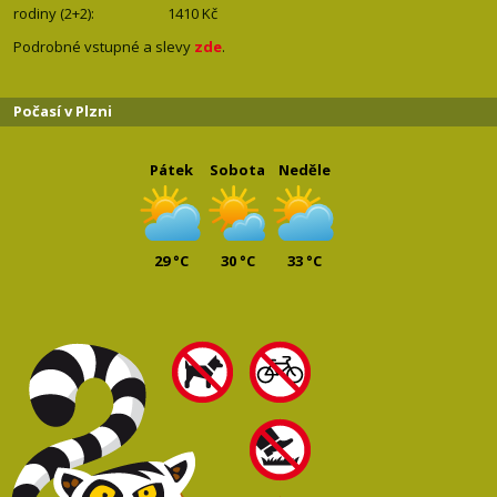
rodiny (2+2): 1410
Kč
Podrobné vstupné a slevy
zde
.
Počasí v Plzni
Pátek
Sobota
Neděle
29 °C
30 °C
33 °C