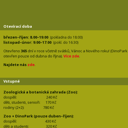
Otevírací doba
březen–říjen: 8.00–19.00
(pokladna do 18:00)
listopad–únor: 9.00–17.00
(pokl. do 16:30)
Otevřeno
365
dní v roce včetně svátků, Vánoc a Nového roku! (DinoPark
otevřen pouze od dubna do října).
Více zde
.
Najdete nás
zde
.
Vstupné
Zoologická a botanická zahrada (Zoo):
dospělí:
240 Kč
děti, studenti, senioři: 170
Kč
rodiny (2+2): 780
Kč
Zoo + DinoPark (pouze duben–říjen):
dospělí: 430
Kč
děti a studenti: 32
0 Kč