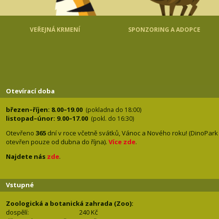
VEŘEJNÁ KRMENÍ
SPONZORING A ADOPCE
Otevírací doba
březen–říjen: 8.00–19.00
(pokladna do 18:00)
listopad–únor: 9.00–17.00
(pokl. do 16:30)
Otevřeno
365
dní v roce včetně svátků, Vánoc a Nového roku! (DinoPark
otevřen pouze od dubna do října).
Více zde
.
Najdete nás
zde
.
Vstupné
Zoologická a botanická zahrada (Zoo):
dospělí:
240 Kč