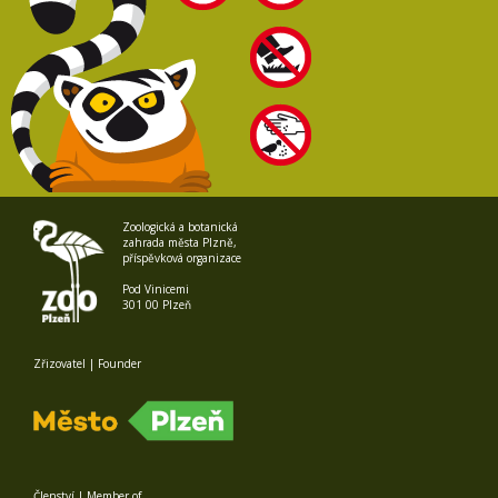
Zoologická a botanická
zahrada města Plzně,
příspěvková organizace
Pod Vinicemi
301 00 Plzeň
Zřizovatel | Founder
Členství | Member of