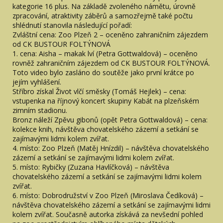
kategorie 16 plus. Na základě zvoleného námětu, úrovně
zpracování, atraktivity záběrů a samozřejmě také počtu
shlédnutí stanovila následující pořadí:
Zvláštní cena: Zoo Plzeň 2 – oceněno zahraničním zájezdem
od CK BUSTOUR FOLTÝNOVÁ
1. cena: Aisha – makak lví (Petra Gottwaldová) – oceněno
rovněž zahraničním zájezdem od CK BUSTOUR FOLTÝNOVÁ.
Toto video bylo zasláno do soutěže jako první krátce po
jejím vyhlášení.
Stříbro získal Život vlčí směsky (Tomáš Hejlek) – cena:
vstupenka na říjnový koncert skupiny Kabát na plzeňském
zimním stadionu.
Bronz náleží Zpěvu gibonů (opět Petra Gottwaldová) – cena:
kolekce knih, návštěva chovatelského zázemí a setkání se
zajímavými lidmi kolem zvířat.
4. místo: Zoo Plzeň (Matěj Hnízdil) – návštěva chovatelského
zázemí a setkání se zajímavými lidmi kolem zvířat.
5. místo: Rybičky (Zuzana Havlíčková) – návštěva
chovatelského zázemí a setkání se zajímavými lidmi kolem
zvířat.
6. místo: Dobrodružství v Zoo Plzeň (Miroslava Čedíková) –
návštěva chovatelského zázemí a setkání se zajímavými lidmi
kolem zvířat. Současně autorka získává za nevšední pohled