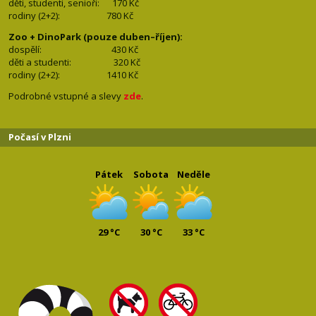
děti, studenti, senioři: 170
Kč
rodiny (2+2): 780
Kč
Zoo + DinoPark (pouze duben–říjen):
dospělí: 430
Kč
děti a studenti: 32
0 Kč
rodiny (2+2): 1410
Kč
Podrobné vstupné a slevy
zde
.
Počasí v Plzni
Pátek
Sobota
Neděle
29 °C
30 °C
33 °C