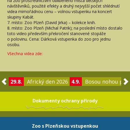
na zoo prostřednictvím oblíbeného místa dětských
návštěvníků, použité efekty a druhý nejvyšší počet shlédnutí
videa mimořádnou cenu – volnou vstupenku na koncert
skupiny Kabát.
7. místo: Zoo Plzeň (David Jirka) – kolekce knih.
8. místo: Zoo Plzeň (Michal Patrik); na poslední místo dostalo
toto video především překročení stanovené stopáže
o polovinu. Cena: Dárková vstupenka do zoo pro jednu
osobu.
Všechna videa zde:
29.8.
Africký den 2026
4.9.
Bosou nohou po 
Dokumenty ochrany přírody
Zoo s Plzeňskou vstupenkou