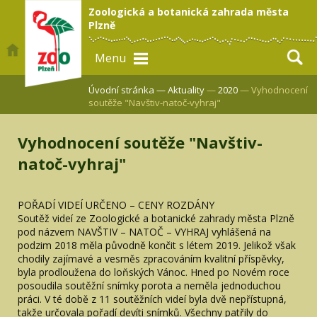
Zoologická a botanická zahrada města
Plzně
Menu
Úvodní stránka —
Aktuality
—
2020
— Vyhodnocení
soutěže "Navštiv-natoč-vyhraj"
Vyhodnocení soutěže "Navštiv-
natoč-vyhraj"
POŘADÍ VIDEÍ URČENO – CENY ROZDÁNY
Soutěž videí ze Zoologické a botanické zahrady města Plzně
pod názvem NAVŠTIV – NATOČ – VYHRAJ vyhlášená na
podzim 2018 měla původně končit s létem 2019. Jelikož však
chodily zajímavé a vesměs zpracováním kvalitní příspěvky,
byla prodloužena do loňských Vánoc. Hned po Novém roce
posoudila soutěžní snímky porota a neměla jednoduchou
práci. V té době z 11 soutěžních videí byla dvě nepřístupná,
takže určovala pořadí devíti snímků. Všechny patřily do