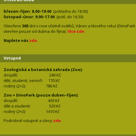
březen–říjen: 8.00–19.00
(pokladna do 18:00)
listopad–únor: 9.00–17.00
(pokl. do 16:30)
Otevřeno
365
dní v roce včetně svátků, Vánoc a Nového roku! (DinoPark
otevřen pouze od dubna do října).
Více zde
.
Najdete nás
zde
.
Vstupné
Zoologická a botanická zahrada (Zoo):
dospělí:
240 Kč
děti, studenti, senioři: 170
Kč
rodiny (2+2): 780
Kč
Zoo + DinoPark (pouze duben–říjen):
dospělí: 430
Kč
děti a studenti: 32
0 Kč
rodiny (2+2): 1410
Kč
Podrobné vstupné a slevy
zde
.