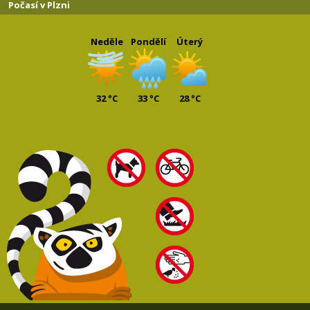
Počasí v Plzni
Neděle
Pondělí
Úterý
32 °C
33 °C
28 °C