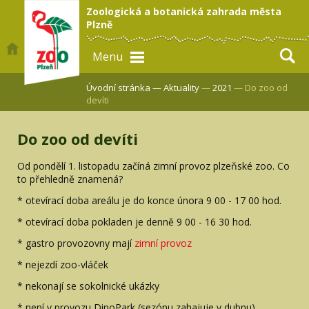
Zoologická a botanická zahrada města
Plzně
Menu
Úvodní stránka —
Aktuality
—
2021
— Do zoo od
devíti
Do zoo od devíti
Od pondělí 1. listopadu začíná zimní provoz plzeňské zoo. Co
to přehledně znamená?
* otevírací doba areálu je do konce února 9 00 - 17 00 hod.
* otevírací doba pokladen je denně 9 00 - 16 30 hod.
* gastro provozovny mají
zimní provoz
* nejezdí zoo-vláček
* nekonají se sokolnické ukázky
* není v provozu DinoPark (sezónu zahajuje v dubnu)