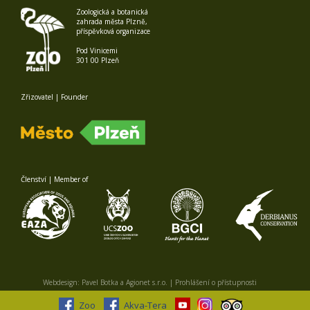
Zoologická a botanická
zahrada města Plzně,
příspěvková organizace
Pod Vinicemi
301 00 Plzeň
Zřizovatel | Founder
Členství | Member of
Webdesign:
Pavel Botka
a
Agionet s.r.o.
|
Prohlášení o přístupnosti
Zoo
Akva-Tera