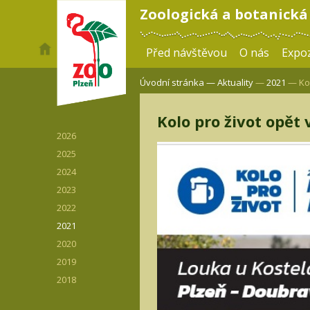
Zoologická a botanická
Před návštěvou
O nás
Expoz
Úvodní stránka —
Aktuality
—
2021
— Kol
Kolo pro život opět 
2026
2025
2024
2023
2022
2021
2020
2019
2018