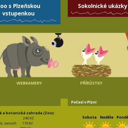
oo s Plzeňskou
Sokolnické ukázky
vstupenkou
WEBKAMERY
PŘÍRŮSTKY
Počasí v Plzni
á a botanická zahrada (Zoo):
Sobota
Neděle
Pondě
240 Kč
nti, senioři: 170
Kč