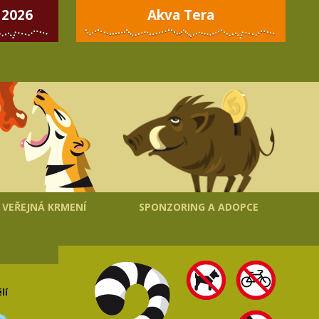
 2026
Akva Tera
VEŘEJNÁ KRMENÍ
SPONZORING A ADOPCE
lí