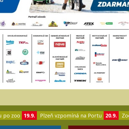
u po zoo
19.9.
Plzeň vzpomíná na Portu
20.9.
Zoo