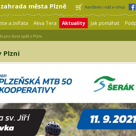
 zahrada města Plzně
Navštivte i náš e-shop
ice a zvířata
Akva Tera
Aktuality
Jak pomáhat
Pod
o pro život opět v Plzni
v Plzni