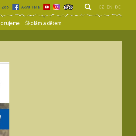
CZ
EN
DE
Zoo
Akva Tera
porujeme
Školám a dětem