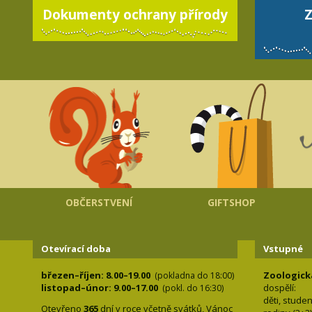
Dokumenty ochrany přírody
Z
OBČERSTVENÍ
GIFTSHOP
Otevírací doba
Vstupné
březen–říjen: 8.00–19.00
Zoologick
(pokladna do 18:00)
listopad–únor: 9.00–17.00
dospělí:
(pokl. do 16:30)
děti, stude
Otevřeno
365
dní v roce včetně svátků, Vánoc