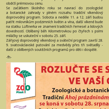
obdrží prémiovou cenu.
Se začátkem školního roku se navrací do zoologické
a botanické zahrady v plném rozsahu tradiční víkendový
doprovodný program. Sobota a neděle 11. a 12. září budou
patřit milovníkům podzimních květin a vína, další víkend bude
na statku Lüftnerka ve znamení tradičních řemesel a lidových
dovedností. Oblíbený běh Kilometrovkou po čtyřech s psími
miláčky se uskuteční v sobotu 25. září.
Zářijový doprovodný víkendový a sváteční program završí 28.
9. svatováclavské putování za medvědy přes tři světadíly -
další z oblíbených soutěžních programů pro děti i dospělé.
-fh-