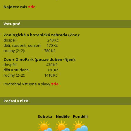
Najdete nás
zde
.
Vstupné
Zoologická a botanická zahrada (Zoo):
dospělí:
240 Kč
děti, studenti, senioři: 170
Kč
rodiny (2+2): 780
Kč
Zoo + DinoPark (pouze duben–říjen):
dospělí: 430
Kč
děti a studenti: 32
0 Kč
rodiny (2+2): 1410
Kč
Podrobné vstupné a slevy
zde
.
Počasí v Plzni
Sobota
Neděle
Pondělí