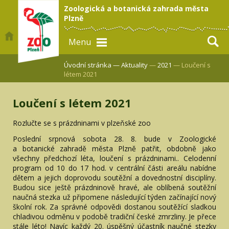
Zoologická a botanická zahrada města
Plzně
Menu
Úvodní stránka —
Aktuality
—
2021
— Loučení s
létem 2021
Loučení s létem 2021
Rozlučte se s prázdninami v plzeňské zoo
Poslední srpnová sobota 28. 8. bude v Zoologické
a botanické zahradě města Plzně patřit, obdobně jako
všechny předchozí léta, loučení s prázdninami.. Celodenní
program od 10 do 17 hod. v centrální části areálu nabídne
dětem a jejich doprovodu soutěžní a dovednostní disciplíny.
Budou sice ještě prázdninově hravé, ale oblíbená soutěžní
naučná stezka už připomene následující týden začínající nový
školní rok. Za správné odpovědi dostanou soutěžící sladkou
chladivou odměnu v podobě tradiční české zmrzliny. Je přece
stále léto! Navíc každý 20. úspěšný účastník naučné stezky