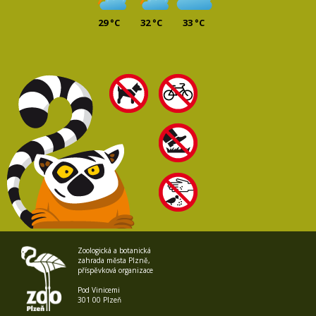
29 °C
32 °C
33 °C
Zoologická a botanická
zahrada města Plzně,
příspěvková organizace
Pod Vinicemi
301 00 Plzeň