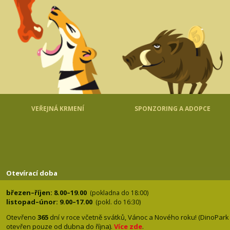
VEŘEJNÁ KRMENÍ
SPONZORING A ADOPCE
Otevírací doba
březen–říjen: 8.00–19.00
(pokladna do 18:00)
listopad–únor: 9.00–17.00
(pokl. do 16:30)
Otevřeno
365
dní v roce včetně svátků, Vánoc a Nového roku! (DinoPark
otevřen pouze od dubna do října).
Více zde
.