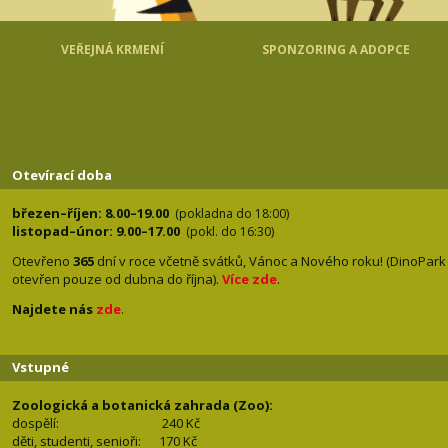
VEŘEJNÁ KRMENÍ
SPONZORING A ADOPCE
Otevírací doba
březen–říjen: 8.00–19.00
(pokladna do 18:00)
listopad–únor: 9.00–17.00
(pokl. do 16:30)
Otevřeno
365
dní v roce včetně svátků, Vánoc a Nového roku! (DinoPark
otevřen pouze od dubna do října).
Více zde
.
Najdete nás
zde
.
Vstupné
Zoologická a botanická zahrada (Zoo):
dospělí:
240 Kč
děti, studenti, senioři: 170
Kč