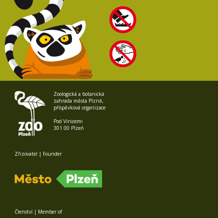
Zoologická a botanická
zahrada města Plzně,
příspěvková organizace
Pod Vinicemi
301 00 Plzeň
Zřizovatel | Founder
Členství | Member of