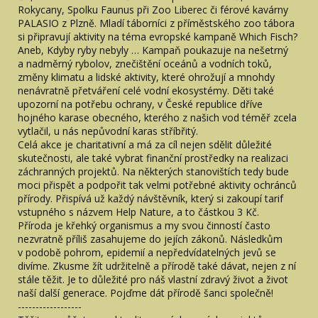
Rokycany, Spolku Faunus při Zoo Liberec či férové kavárny
PALASIO z Plzně. Mladí táborníci z příměstského zoo tábora
si připravují aktivity na téma evropské kampaně Which Fisch?
Aneb, Kdyby ryby nebyly … Kampaň poukazuje na nešetrný
a nadměrný rybolov, znečištění oceánů a vodních toků,
změny klimatu a lidské aktivity, které ohrožují a mnohdy
nenávratně přetváření celé vodní ekosystémy. Děti také
upozorní na potřebu ochrany, v České republice dříve
hojného karase obecného, kterého z našich vod téměř zcela
vytlačil, u nás nepůvodní karas stříbřitý.
Celá akce je charitativní a má za cíl nejen sdělit důležité
skutečnosti, ale také vybrat finanční prostředky na realizaci
záchranných projektů. Na některých stanovištích tedy bude
moci přispět a podpořit tak velmi potřebné aktivity ochránců
přírody. Přispívá už každý návštěvník, který si zakoupí tarif
vstupného s názvem Help Nature, a to částkou 3 Kč.
Příroda je křehký organismus a my svou činností často
nezvratně příliš zasahujeme do jejích zákonů. Následkům
v podobě pohrom, epidemií a nepředvídatelných jevů se
divíme. Zkusme žít udržitelně a přírodě také dávat, nejen z ní
stále těžit. Je to důležité pro náš vlastní zdravý život a život
naší další generace. Pojďme dát přírodě šanci společně!
------------------