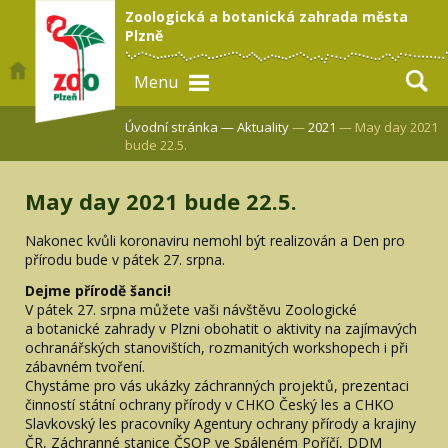
Zoologická a botanická zahrada města
Plzně
Menu
Úvodní stránka —
Aktuality
—
2021
— May day 2021
bude 22.5.
May day 2021 bude 22.5.
Nakonec kvůli koronaviru nemohl být realizován a Den pro
přírodu bude v pátek 27. srpna.
Dejme přírodě šanci!
V pátek 27. srpna můžete vaši návštěvu Zoologické
a botanické zahrady v Plzni obohatit o aktivity na zajímavých
ochranářských stanovištích, rozmanitých workshopech i při
zábavném tvoření.
Chystáme pro vás ukázky záchranných projektů, prezentaci
činností státní ochrany přírody v CHKO Český les a CHKO
Slavkovský les pracovníky Agentury ochrany přírody a krajiny
ČR, Záchranné stanice ČSOP ve Spáleném Poříčí, DDM