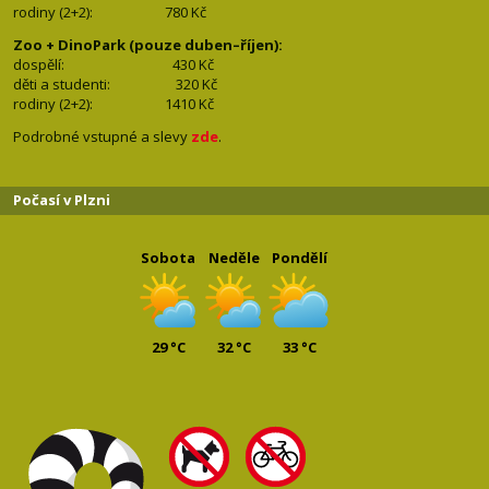
rodiny (2+2): 780
Kč
Zoo + DinoPark (pouze duben–říjen):
dospělí: 430
Kč
děti a studenti: 32
0 Kč
rodiny (2+2): 1410
Kč
Podrobné vstupné a slevy
zde
.
Počasí v Plzni
Sobota
Neděle
Pondělí
29 °C
32 °C
33 °C