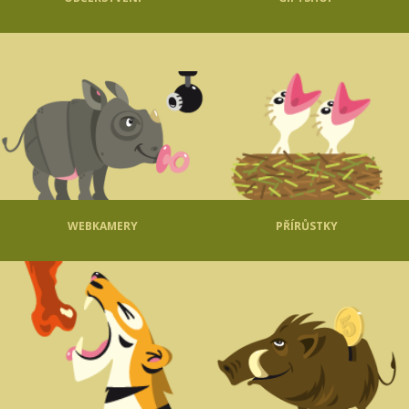
WEBKAMERY
PŘÍRŮSTKY