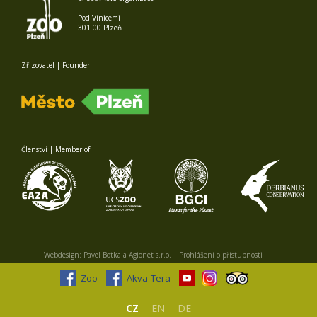
Pod Vinicemi
301 00 Plzeň
Zřizovatel | Founder
Členství | Member of
Webdesign:
Pavel Botka
a
Agionet s.r.o.
|
Prohlášení o přístupnosti
Zoo
Akva-Tera
CZ
EN
DE