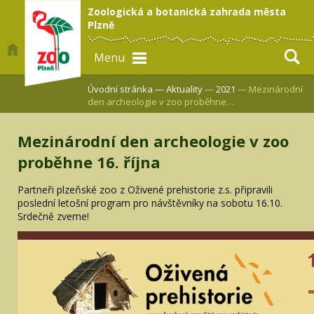
Zoologická a botanická zahrada města
Plzně
Menu
Úvodní stránka —
Aktuality
—
2021
— Mezinárodní
den archeologie v zoo proběhne…
Mezinárodní den archeologie v zoo
proběhne 16. října
Partneři plzeňské zoo z Oživené prehistorie z.s. připravili
poslední letošní program pro návštěvníky na sobotu 16.10.
Srdečně zveme!