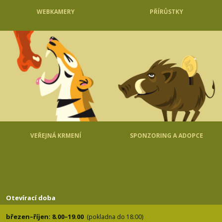
WEBKAMERY
PŘÍRŮSTKY
VEŘEJNÁ KRMENÍ
SPONZORING A ADOPCE
Otevírací doba
březen–říjen: 8.00–19.00
(pokladna do 18:00)