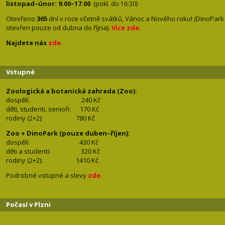
listopad–únor: 9.00–17.00
(pokl. do 16:30)
Otevřeno
365
dní v roce včetně svátků, Vánoc a Nového roku! (DinoPark
otevřen pouze od dubna do října).
Více zde
.
Najdete nás
zde
.
Vstupné
Zoologická a botanická zahrada (Zoo):
dospělí:
240 Kč
děti, studenti, senioři: 170
Kč
rodiny (2+2): 780
Kč
Zoo + DinoPark (pouze duben–říjen):
dospělí: 430
Kč
děti a studenti: 32
0 Kč
rodiny (2+2): 1410
Kč
Podrobné vstupné a slevy
zde
.
Počasí v Plzni