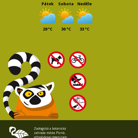
Pátek
Sobota
Neděle
29 °C
30 °C
33 °C
Zoologická a botanická
zahrada města Plzně,
příspěvková organizace