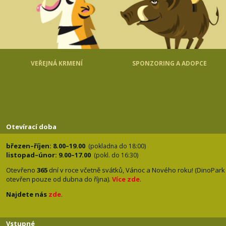
VEŘEJNÁ KRMENÍ
SPONZORING A ADOPCE
Otevírací doba
březen–říjen: 8.00–19.00
(pokladna do 18:00)
listopad–únor: 9.00–17.00
(pokl. do 16:30)
Otevřeno
365
dní v roce včetně svátků, Vánoc a Nového roku! (DinoPark
otevřen pouze od dubna do října).
Více zde
.
Najdete nás
zde
.
Vstupné