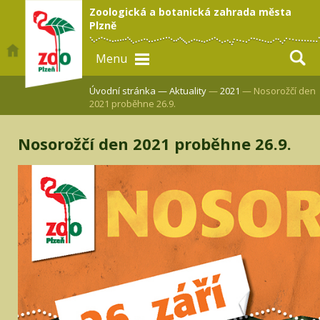
Zoologická a botanická zahrada města
Plzně
Menu
Úvodní stránka —
Aktuality
—
2021
— Nosorožčí den
2021 proběhne 26.9.
Nosorožčí den 2021 proběhne 26.9.