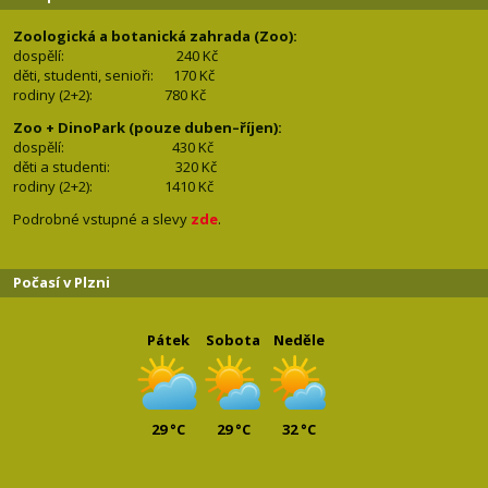
Zoologická a botanická zahrada (Zoo):
dospělí:
240 Kč
děti, studenti, senioři: 170
Kč
rodiny (2+2): 780
Kč
Zoo + DinoPark (pouze duben–říjen):
dospělí: 430
Kč
děti a studenti: 32
0 Kč
rodiny (2+2): 1410
Kč
Podrobné vstupné a slevy
zde
.
Počasí v Plzni
Pátek
Sobota
Neděle
29 °C
29 °C
32 °C