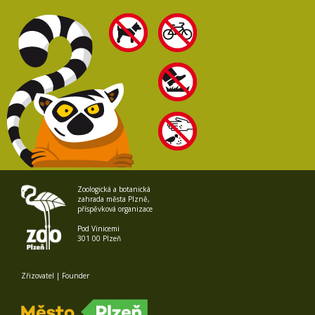
Zoologická a botanická
zahrada města Plzně,
příspěvková organizace
Pod Vinicemi
301 00 Plzeň
Zřizovatel | Founder