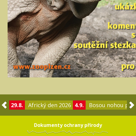
29.8.
Africký den 2026
4.9.
Bosou nohou po 
Dokumenty ochrany přírody