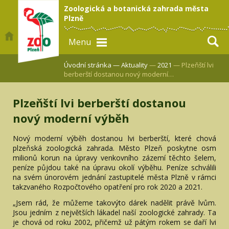
Zoologická a botanická zahrada města
Plzně
Menu
Úvodní stránka —
Aktuality
—
2021
— Plzeňští lvi
berberští dostanou nový moderní…
Plzeňští lvi berberští dostanou
nový moderní výběh
Nový moderní výběh dostanou lvi berberští, které chová
plzeňská zoologická zahrada. Město Plzeň poskytne osm
milionů korun na úpravy venkovního zázemí těchto šelem,
peníze půjdou také na úpravu okolí výběhu. Peníze schválili
na svém únorovém jednání zastupitelé města Plzně v rámci
takzvaného Rozpočtového opatření pro rok 2020 a 2021.
„Jsem rád, že můžeme takovýto dárek nadělit právě lvům.
Jsou jedním z největších lákadel naší zoologické zahrady. Ta
je chová od roku 2002, přičemž už pátým rokem se daří lvi