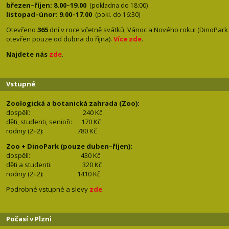
březen–říjen: 8.00–19.00
(pokladna do 18:00)
listopad–únor: 9.00–17.00
(pokl. do 16:30)
Otevřeno
365
dní v roce včetně svátků, Vánoc a Nového roku! (DinoPark
otevřen pouze od dubna do října).
Více zde
.
Najdete nás
zde
.
Vstupné
Zoologická a botanická zahrada (Zoo):
dospělí:
240 Kč
děti, studenti, senioři: 170
Kč
rodiny (2+2): 780
Kč
Zoo + DinoPark (pouze duben–říjen):
dospělí: 430
Kč
děti a studenti: 32
0 Kč
rodiny (2+2): 1410
Kč
Podrobné vstupné a slevy
zde
.
Počasí v Plzni