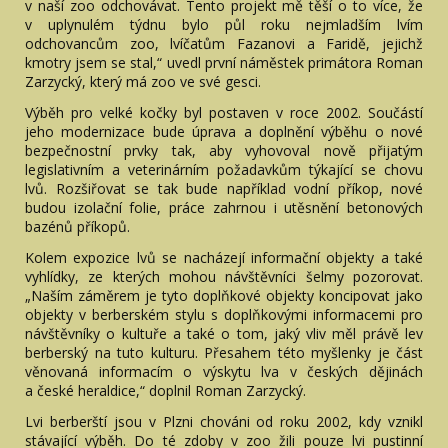
v naší zoo odchovávat. Tento projekt mě těší o to více, že
v uplynulém týdnu bylo půl roku nejmladším lvím
odchovancům zoo, lvíčatům Fazanovi a Faridě, jejichž
kmotry jsem se stal,“ uvedl první náměstek primátora Roman
Zarzycký, který má zoo ve své gesci.
Výběh pro velké kočky byl postaven v roce 2002. Součástí
jeho modernizace bude úprava a doplnění výběhu o nové
bezpečnostní prvky tak, aby vyhovoval nově přijatým
legislativním a veterinárním požadavkům týkající se chovu
lvů. Rozšiřovat se tak bude například vodní příkop, nové
budou izolační folie, práce zahrnou i utěsnění betonových
bazénů příkopů.
Kolem expozice lvů se nacházejí informační objekty a také
vyhlídky, ze kterých mohou návštěvníci šelmy pozorovat.
„Naším záměrem je tyto doplňkové objekty koncipovat jako
objekty v berberském stylu s doplňkovými informacemi pro
návštěvníky o kultuře a také o tom, jaký vliv měl právě lev
berberský na tuto kulturu. Přesahem této myšlenky je část
věnovaná informacím o výskytu lva v českých dějinách
a české heraldice,“ doplnil Roman Zarzycký.
Lvi berberští jsou v Plzni chováni od roku 2002, kdy vznikl
stávající výběh. Do té zdoby v zoo žili pouze lvi pustinní