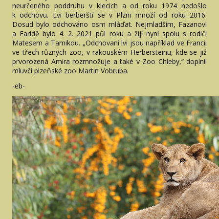
neurčeného poddruhu v klecích a od roku 1974 nedošlo
k odchovu. Lvi berberští se v Plzni množí od roku 2016.
Dosud bylo odchováno osm mláďat. Nejmladším, Fazanovi
a Faridě bylo 4. 2. 2021 půl roku a žijí nyní spolu s rodiči
Matesem a Tamikou. „Odchovaní lvi jsou například ve Francii
ve třech různých zoo, v rakouském Herbersteinu, kde se již
prvorozená Amira rozmnožuje a také v Zoo Chleby,“ doplnil
mluvčí plzeňské zoo Martin Vobruba.
-eb-