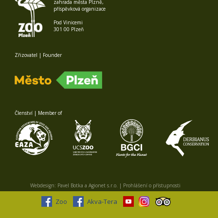
zahrada města Plzně,
příspěvková organizace
Pod Vinicemi
301 00 Plzeň
Zřizovatel | Founder
Členství | Member of
Webdesign:
Pavel Botka
a
Agionet s.r.o.
|
Prohlášení o přístupnosti
Zoo
Akva-Tera