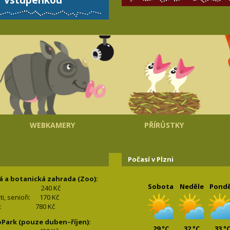
WEBKAMERY
PŘÍRŮSTKY
Počasí v Plzni
á a botanická zahrada (Zoo):
Sobota
Neděle
Pondě
240 Kč
nti, senioři: 170
Kč
(2+2): 780
Kč
oPark (pouze duben–říjen):
29 °C
32 °C
33 °