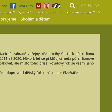
CZ
EN
DE
Zoo
Akva Tera
porujeme
Školám a dětem
anické zahradě veřejný křest knihy Cesta k půl milionu
11 až 2020. Několik let se přibližující meta půl milionové
opakovat, ale místo toho přišel kovidový rok se všemi jeho
řest doprovodil dětský folklorní soubor Plzeňáček.