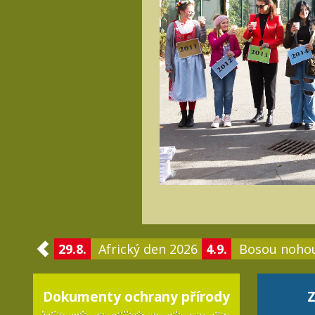
29.8.
Africký den 2026
4.9.
Bosou noho
Dokumenty ochrany přírody
Z