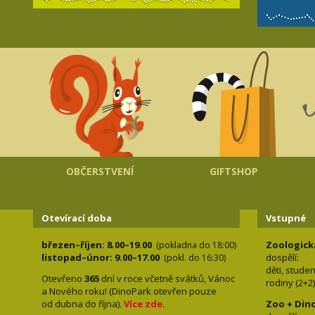
OBČERSTVENÍ
GIFTSHOP
Otevírací doba
Vstupné
březen–říjen: 8.00–19.00
Zoologick
(pokladna do 18:00)
listopad–únor: 9.00–17.00
dospělí:
(pokl. do 16:30)
děti, stude
Otevřeno
365
dní v roce včetně svátků, Vánoc
rodiny 
a Nového roku! (DinoPark otevřen pouze
od dubna do října).
Více zde
.
Zoo + Din