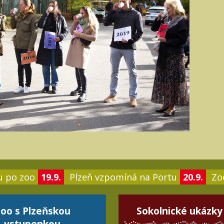
u po zoo
19.9.
Plzeň vzpomíná na Portu
20.9.
Zoo
oo s Plzeňskou
Sokolnické ukázky
vstupenkou