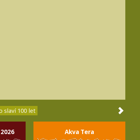
 slaví 100 let
 2026
Akva Tera