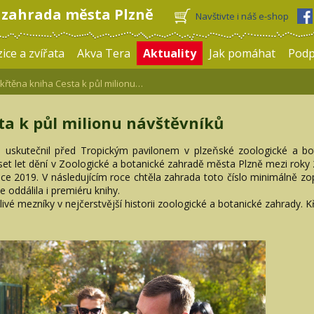
 zahrada města Plzně
Navštivte i náš e-shop
ice a zvířata
Akva Tera
Aktuality
Jak pomáhat
Pod
řtěna kniha Cesta k půl milionu…
ta k půl milionu návštěvníků
e uskutečnil před Tropickým pavilonem v plzeňské zoologické a bot
et let dění v Zoologické a botanické zahradě města Plzně mezi roky 20
roce 2019. V následujícím roce chtěla zahrada toto číslo minimálně z
oddálila i premiéru knihy.
vé mezníky v nejčerstvější historii zoologické a botanické zahrady. K