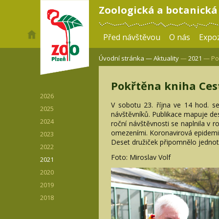
Zoologická a botanická
Před návštěvou
O nás
Expoz
Úvodní stránka —
Aktuality
—
2021
— Pok
Pokřtěna kniha Ces
2026
V sobotu 23. října ve 14 hod. s
2025
návštěvníků. Publikace mapuje des
2024
roční návštěvnosti se naplnila v 
omezeními. Koronavirová epidemie 
2023
Deset družiček připomnělo jednotli
2022
Foto: Miroslav Volf
2021
2020
2019
2018