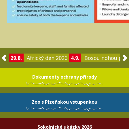
29.8.
Africký den 2026
4.9.
Bosou nohou po 
Dokumenty ochrany přírody
Zoo s Plzeňskou vstupenkou
Sokolnické ukázky 2026