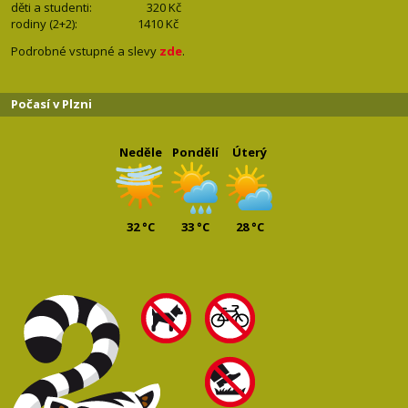
děti a studenti: 32
0 Kč
rodiny (2+2): 1410
Kč
Podrobné vstupné a slevy
zde
.
Počasí v Plzni
Neděle
Pondělí
Úterý
32 °C
33 °C
28 °C