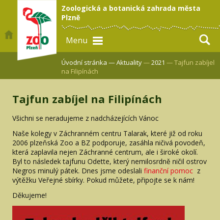
Zoologická a botanická zahrada města
Plzně
Menu
Úvodní stránka —
Aktuality
—
2021
— Tajfun zabíjel
na Filipínách
Tajfun zabíjel na Filipínách
Všichni se neradujeme z nadcházejících Vánoc
Naše kolegy v Záchranném centru Talarak, které již od roku
2006 plzeňská Zoo a BZ podporuje, zasáhla ničivá povodeň,
která zaplavila nejen Záchranné centrum, ale i široké okolí.
Byl to následek tajfunu Odette, který nemilosrdně ničil ostrov
Negros minulý pátek. Dnes jsme odeslali
finanční pomoc
z
výtěžku Veřejné sbírky. Pokud můžete, připojte se k nám!
Děkujeme!