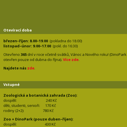
Otevírací doba
březen–říjen: 8.00–19.00
(pokladna do 18:00)
listopad–únor: 9.00–17.00
(pokl. do 16:30)
Otevřeno
365
dní v roce včetně svátků, Vánoc a Nového roku! (DinoPark
otevřen pouze od dubna do října).
Více zde
.
Najdete nás
zde
.
Vstupné
Zoologická a botanická zahrada (Zoo):
dospělí:
240 Kč
děti, studenti, senioři: 170
Kč
rodiny (2+2): 780
Kč
Zoo + DinoPark (pouze duben–říjen):
dospělí: 430
Kč