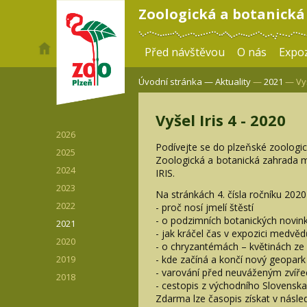
Zoologická a botanická
Před návštěvou
O nás
Expoz
Úvodní stránka —
Aktuality
—
2021
— Vyše
Vyšel Iris 4 - 2020
2026
Podívejte se do plzeňské zoologic
2025
Zoologická a botanická zahrada mě
2024
IRIS.
2023
Na stránkách 4. čísla ročníku 2020
2022
- proč nosí jmelí štěstí
- o podzimních botanických novin
2021
- jak kráčel čas v expozici medvě
2020
- o chryzantémách – květinách ze
- kde začíná a končí nový geopark
2019
- varování před neuváženým zvíř
2018
- cestopis z východního Slovenska
Zdarma lze časopis získat v násled