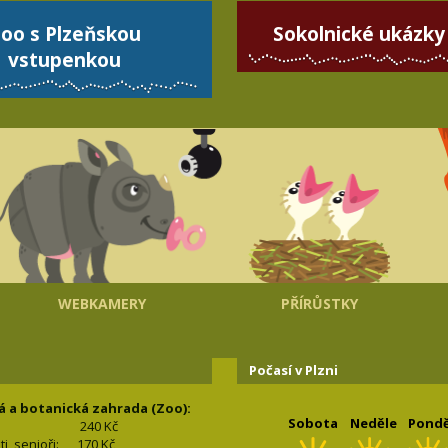
oo s Plzeňskou
Sokolnické ukázky
vstupenkou
WEBKAMERY
PŘÍRŮSTKY
Počasí v Plzni
á a botanická zahrada (Zoo):
Sobota
Neděle
Pondě
240 Kč
nti, senioři: 170
Kč