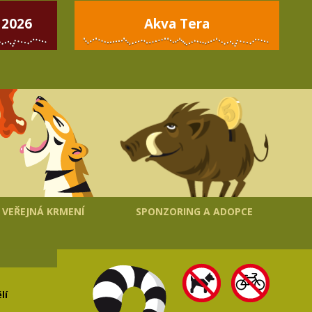
 2026
Akva Tera
VEŘEJNÁ KRMENÍ
SPONZORING A ADOPCE
lí