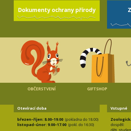
Dokumenty ochrany přírody
Z
OBČERSTVENÍ
GIFTSHOP
Otevírací doba
Vstupné
březen–říjen: 8.00–19.00
Zoologick
(pokladna do 18:00)
listopad–únor: 9.00–17.00
dospělí:
(pokl. do 16:30)
děti, stude