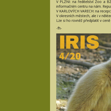
V PLZNI: na ředitelství Zoo a B
informačním centru na nám. Republ
V KARLOVÝCH VARECH: na recepci K
V okresních městech, ale i v někt
Lze si ho rovněž předplatit v cen
-fh-