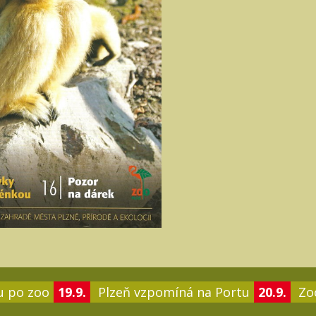
u po zoo
19.9.
Plzeň vzpomíná na Portu
20.9.
Zoo