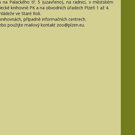
a na Palackého tř. 5 (uzavřeno), na radnici, v městském
ědecké knihovně PK a na obvodních úřadech Plzeň 1 až 4.
ádeže ve Staré Roli.
knihovnách, případně informačních centrech.
nebo použijte mailový kontakt zoo@plzen.eu.