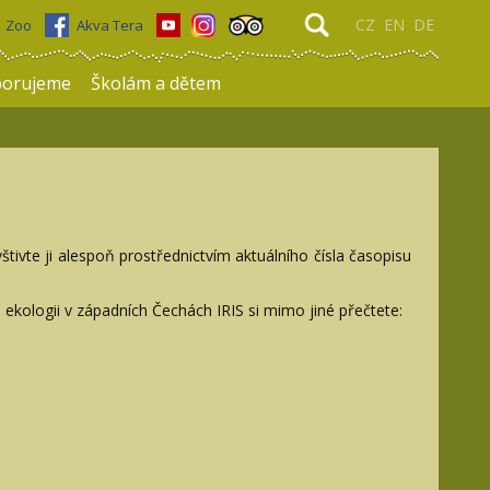
CZ
EN
DE
Zoo
Akva Tera
porujeme
Školám a dětem
ivte ji alespoň prostřednictvím aktuálního čísla časopisu
 ekologii v západních Čechách IRIS si mimo jiné přečtete: