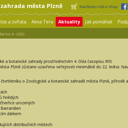
 zahrada města Plzně
Navštivte i náš e-shop
ice a zvířata
Akva Tera
Aktuality
Jak pomáhat
Pod
l Iris 4 - 2020
ké a botanické zahrady prostřednictvím 4. čísla časopisu IRIS
sta Plzně zůstane uzavřena veřejnosti minimálně do 22. ledna. Navšt
 čtvrtletníku o Zoologické a botanické zahradě města Plzně, přírodě a
kách
dů hnědých
 čtveřice urozených
 Barrandien
ecím dárkem
ujících distribučních místech: