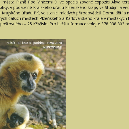
Z města Plzně Pod Vinicemi 9, ve specializované expozici Akva ter
iky, v podatelně Krajského úřadu Plzeňského kraje, ve Studijní a v
rajského úřadu PK, ve stanici mladých přírodovědců Domu dětí a ml
erých dalších městech Plzeňského a Karlovarského kraje v městských 
ě poštovného – 25 Kč/číslo. Pro bližší informace volejte 378 038 303 