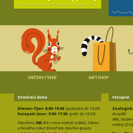
OBČERSTVENÍ
GIFTSHOP
Otevírací doba
Vstupné
březen–říjen: 8.00–19.00
Zoologick
(pokladna do 18:00)
listopad–únor: 9.00–17.00
dospělí:
(pokl. do 16:30)
děti, stude
Otevřeno
365
dní v roce včetně svátků, Vánoc
rodiny 
a Nového roku! (DinoPark otevřen pouze