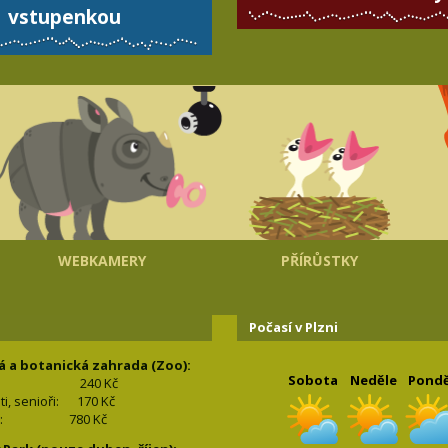
vstupenkou
WEBKAMERY
PŘÍRŮSTKY
Počasí v Plzni
á a botanická zahrada (Zoo):
Sobota
Neděle
Pondě
240 Kč
nti, senioři: 170
Kč
(2+2): 780
Kč