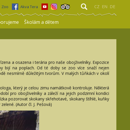
CZ
EN
DE
Zoo
Akva Tera
porujeme
Školám a dětem
ízena a osazena i terária pro naše obojživelníky. Expozice
y bijí na poplach. Od té doby se zoo více snaží nejen
írodě nesmírně důležitým tvorům. V malých tůňkách v okolí
loga, který je celou zimu namátkově kontroluje. Některá
obí pro obojživelníky a záleží na jejich podzimní kondici
lízka pozorovat skokany skřehotavé, skokany štíhlé, kuňky
zelené. (Autor čl. J. Pešová)