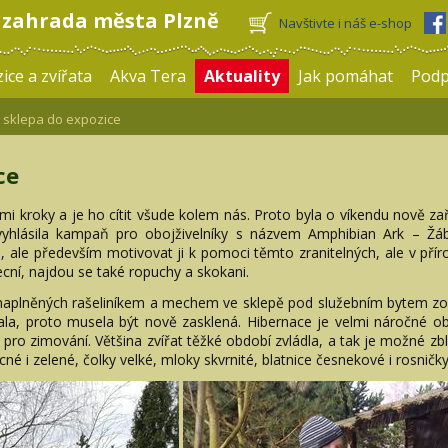
 zahrada města Plzně
Navštivte i náš e-shop
ice a zvířata
Akva Tera
Aktuality
Jak pomáhat
Pod
sklepa do expozice
ce
mi kroky a je ho cítit všude kolem nás. Proto byla o víkendu nově zař
vyhlásila kampaň pro obojživelníky s názvem Amphibian Ark – Žáb
ti, ale především motivovat ji k pomoci těmto zranitelných, ale v př
ecní, najdou se také ropuchy a skokani.
naplněných rašeliníkem a mechem ve sklepě pod služebním bytem zoo
ala, proto musela být nově zasklená. Hibernace je velmi náročné obd
ro zimování. Většina zvířat těžké období zvládla, a tak je možné zb
é i zelené, čolky velké, mloky skvrnité, blatnice česnekové i rosničky 