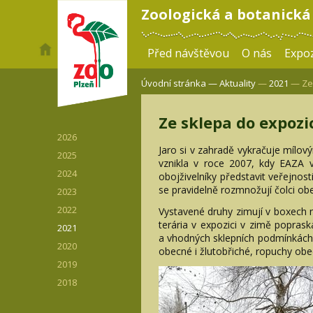
Zoologická a botanická
Před návštěvou
O nás
Expoz
Úvodní stránka —
Aktuality
—
2021
— Ze 
Ze sklepa do expozi
2026
Jaro si v zahradě vykračuje mílový
2025
vznikla v roce 2007, kdy EAZA 
2024
obojživelníky představit veřejnos
se pravidelně rozmnožují čolci ob
2023
2022
Vystavené druhy zimují v boxech 
terária v expozici v zimě poprask
2021
a vhodných sklepních podmínkách p
2020
obecné i žlutobřiché, ropuchy obecn
2019
2018