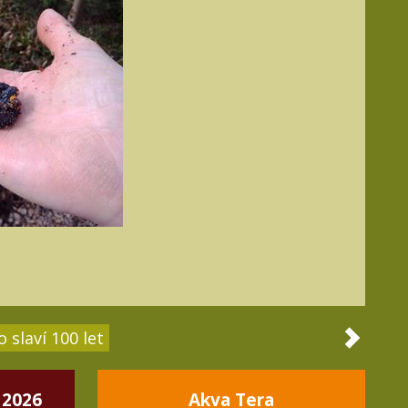
 slaví 100 let
 2026
Akva Tera