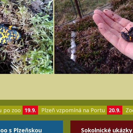
u po zoo
19.9.
Plzeň vzpomíná na Portu
20.9.
Zoo
oo s Plzeňskou
Sokolnické ukázky