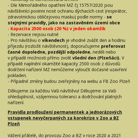
- Dle Mimořádného opatření MZ čj 15757/2020 jsou
návštěvníci povinni nosit ochranu dýchacích cest (respirátor,
zdravotnickou obličejovou masku) podle normy -
se
stejnými pravidly, jako na zastavěném území obce
-
Kapacita 2500 osob (20 %) v jeden okamžik
- Rezervace nejsou nutné
- Pro návštěvu o
víkendech
je vhodné zvážit den a hodinu
příjezdu (rozložit návštěvnost), doporučujeme
preferovat
časné dopoledne, pozdější odpoledne
, neděli nebo
v případě možnosti přímo zvolit
všední den (Plzeňáci).
V
případě naplnění okamžité kapacity 2500 osob z důvodů
dodržení nařízení MZ nemůžeme vyloučit dočasné uzavření
pokladen.
- Případné změny budou zveřejněny na webu a FB Zoo Plzeň
Děkujeme za každou Vaši návštěvu! Děkujeme za Vaši
ohleduplnost, vzájemnou toleranci a dodržování platných
nařízení.
Pravidla prodloužení permanentek a jednorázových
vstupenek nevyčerpaných za korokrize v Zoo a BZ
Plzeň
Vážení přátelé, do provozu Zoo a BZ v roce 2020 a 2021