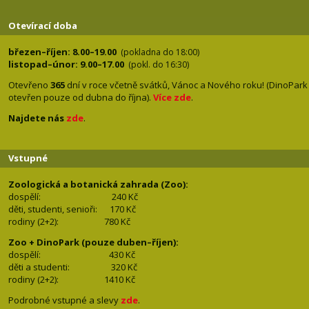
Otevírací doba
březen–říjen: 8.00–19.00
(pokladna do 18:00)
listopad–únor: 9.00–17.00
(pokl. do 16:30)
Otevřeno
365
dní v roce včetně svátků, Vánoc a Nového roku! (DinoPark
otevřen pouze od dubna do října).
Více zde
.
Najdete nás
zde
.
Vstupné
Zoologická a botanická zahrada (Zoo):
dospělí:
240 Kč
děti, studenti, senioři: 170
Kč
rodiny (2+2): 780
Kč
Zoo + DinoPark (pouze duben–říjen):
dospělí: 430
Kč
děti a studenti: 32
0 Kč
rodiny (2+2): 1410
Kč
Podrobné vstupné a slevy
zde
.