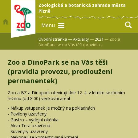
Zoologická a botanická zahrada města
Plzně
Menu
Úvodní stránka —
Aktuality
—
2021
— Zoo a
DinoPark se na Vás těší (pravidla…
Zoo a DinoPark se na Vás těší
(pravidla provozu, prodloužení
permanentek)
Zoo a BZ a Dinopark otevírají dne 12. 4. v letním sezónním
režimu (od 8.00) venkovní areál
- Nákup vstupenek je možný na pokladnách
- Pavilony uzavřeny
- Gastro – výdejní okénka
- Akva Tera uzavřena
- Suvenýry uzavřeny
- Nekonají se komentovaná krmení