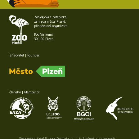
Zoologická a botanická
zahrada města Plzně,
příspěvková organizace
Pod Vinicemi
301 00 Plzeň
Zřizovatel | Founder
Členství | Member of
Webdesign:
Pavel Botka
a
Agionet s.r.o.
|
Prohlášení o přístupnosti