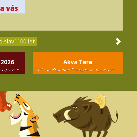
 slaví 100 let
 2026
Akva Tera