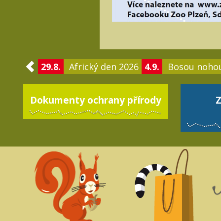
29.8.
Africký den 2026
4.9.
Bosou noho
Dokumenty ochrany přírody
Z