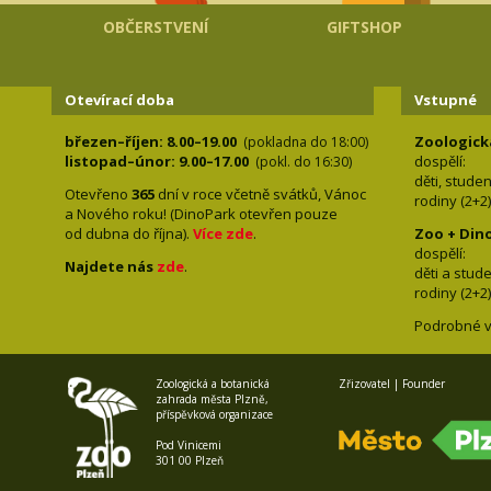
OBČERSTVENÍ
GIFTSHOP
Otevírací doba
Vstupné
březen–říjen: 8.00–19.00
Zoologick
(pokladna do 18:00)
listopad–únor: 9.00–17.00
dospělí:
(pokl. do 16:30)
děti, stude
Otevřeno
365
dní v roce včetně svátků, Vánoc
rodiny 
a Nového roku! (DinoPark otevřen pouze
od dubna do října).
Více zde
.
Zoo + Din
dospě
Najdete nás
zde
.
děti a s
rodiny 
Podrobné v
Zoologická a botanická
Zřizovatel | Founder
zahrada města Plzně,
příspěvková organizace
Pod Vinicemi
301 00 Plzeň