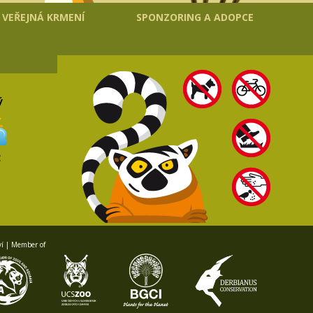
VEŘEJNÁ KRMENÍ
SPONZORING A ADOPCE
ý
C
ví | Member of