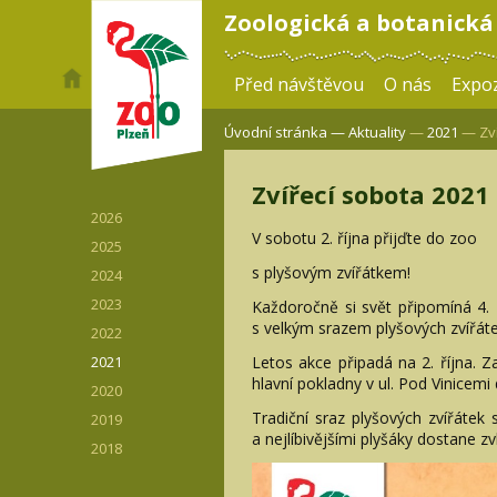
Zoologická a botanická
Před návštěvou
O nás
Expoz
Úvodní stránka —
Aktuality
—
2021
— Zví
Zvířecí sobota 2021
2026
V sobotu 2. října přijďte do zoo
2025
s plyšovým zvířátkem!
2024
2023
Každoročně si svět připomíná 4. 
s velkým srazem plyšových zvířáte
2022
Letos akce připadá na 2. října. 
2021
hlavní pokladny v ul. Pod Vinicem
2020
Tradiční sraz plyšových zvířátek
2019
a nejlíbivějšími plyšáky dostane z
2018