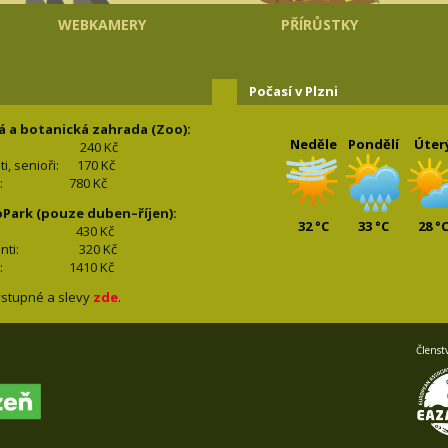
WEBKAMERY
PŘÍRŮSTKY
Počasí v Plzni
á a botanická zahrada (Zoo):
Neděle
Pondělí
Úter
240 Kč
nti, senioři: 170
Kč
(2+2): 780
Kč
oPark (pouze duben–říjen):
32 °C
33 °C
28 °
lí: 430
Kč
tudenti: 32
0 Kč
(2+2): 1410
Kč
stupné a slevy
zde
.
Členst