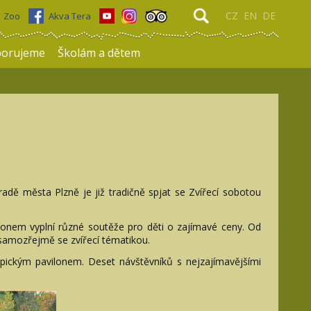
CZ
EN
DE
Zoo
Akva Tera
porujeme
Školám a dětem
adě města Plzně je již tradičně spjat se Zvířecí sobotou
lonem vyplní různé soutěže pro děti o zajímavé ceny. Od
 samozřejmě se zvířecí tématikou.
ropickým pavilonem. Deset návštěvníků s nejzajímavějšími