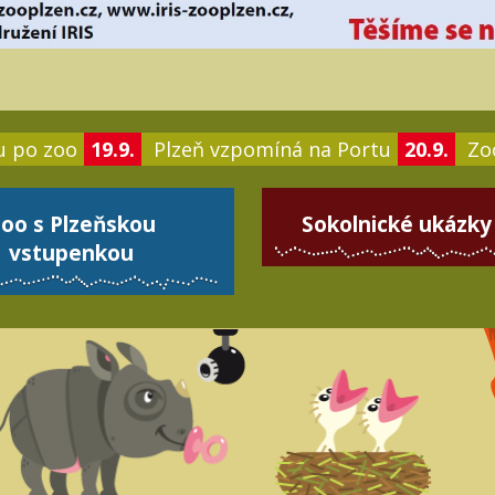
u po zoo
19.9.
Plzeň vzpomíná na Portu
20.9.
Zoo
oo s Plzeňskou
Sokolnické ukázky
vstupenkou