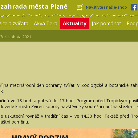
 zahrada města Plzně
Navštivte i náš e-shop
ice a zvířata
Akva Tera
Aktuality
Jak pomáhat
Pod
řecí sobota 2021
října mezinárodní den ochrany zvířat. V Zoologické a botanické zahr
k.
Začíná ve 13 hod. a potrvá do 17 hod. Program před Tropickým pavi
i dovede k místu Zvířecí soboty návštěvníky soutěžní naučná stezka –
 se uskuteční rovněž v tradiční čas – ve 14,30 hod. Taktéž před T
vláštní odměnu.