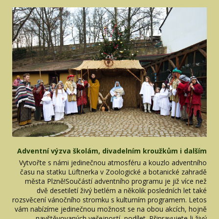
Adventní výzva školám, divadelním kroužkům i dalším
Vytvořte s námi jedinečnou atmosféru a kouzlo adventního
času na statku Lüftnerka v Zoologické a botanické zahradě
města Plzně!Součástí adventního programu je již více než
dvě desetiletí živý betlém a několik posledních let také
rozsvěcení vánočního stromku s kulturním programem. Letos
vám nabízíme jedinečnou možnost se na obou akcích, hojně
navštěvovaných veřejností, podílet. Připravujete-li živý