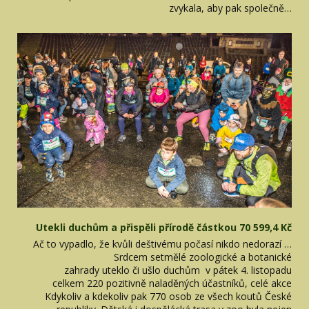
zvykala, aby pak společně…
Utekli duchům a přispěli přírodě částkou 70 599,4 Kč
Ač to vypadlo, že kvůli deštivému počasí nikdo nedorazí …
Srdcem setmělé zoologické a botanické
zahrady uteklo či ušlo duchům v pátek 4. listopadu
celkem 220 pozitivně naladěných účastníků, celé akce
Kdykoliv a kdekoliv pak 770 osob ze všech koutů České