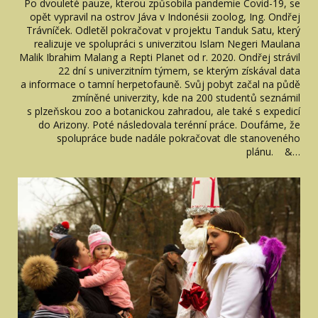
Po dvouleté pauze, kterou způsobila pandemie Covid-19, se
opět vypravil na ostrov Jáva v Indonésii zoolog, Ing. Ondřej
Trávníček. Odletěl pokračovat v projektu Tanduk Satu, který
realizuje ve spolupráci s univerzitou Islam Negeri Maulana
Malik Ibrahim Malang a Repti Planet od r. 2020. Ondřej strávil
22 dní s univerzitním týmem, se kterým získával data
a informace o tamní herpetofauně. Svůj pobyt začal na půdě
zmíněné univerzity, kde na 200 studentů seznámil
s plzeňskou zoo a botanickou zahradou, ale také s expedicí
do Arizony. Poté následovala terénní práce. Doufáme, že
spolupráce bude nadále pokračovat dle stanoveného
plánu. &…