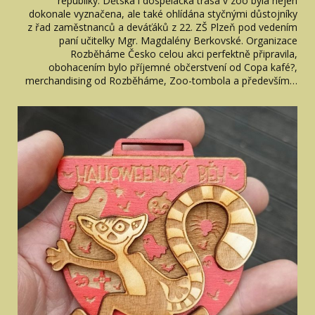
republiky. Dětská i dospělácká trasa v zoo byla nejen
dokonale vyznačena, ale také ohlídána styčnými důstojníky
z řad zaměstnanců a deváťáků z 22. ZŠ Plzeň pod vedením
paní učitelky Mgr. Magdalény Berkovské. Organizace
Rozběháme Česko celou akci perfektně připravila,
obohacením bylo příjemné občerstvení od Copa kafé?,
merchandising od Rozběháme, Zoo-tombola a především…