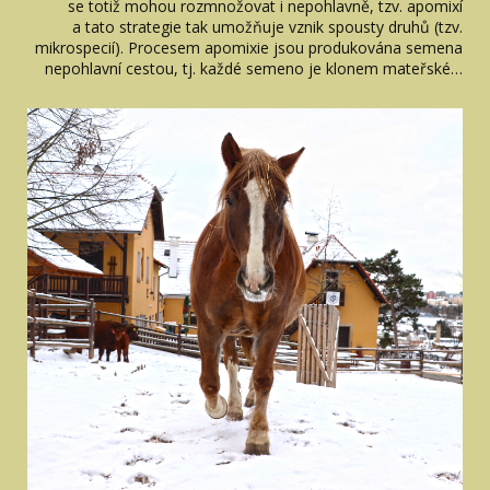
se totiž mohou rozmnožovat i nepohlavně, tzv. apomixí
a tato strategie tak umožňuje vznik spousty druhů (tzv.
mikrospecií). Procesem apomixie jsou produkována semena
nepohlavní cestou, tj. každé semeno je klonem mateřské…