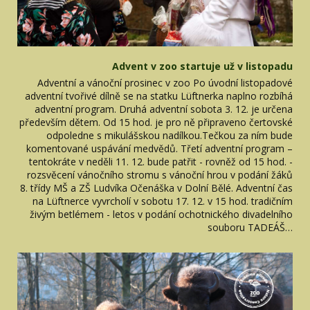
Advent v zoo startuje už v listopadu
Adventní a vánoční prosinec v zoo Po úvodní listopadové
adventní tvořivé dílně se na statku Lüftnerka naplno rozbíhá
adventní program. Druhá adventní sobota 3. 12. je určena
především dětem. Od 15 hod. je pro ně připraveno čertovské
odpoledne s mikulášskou nadílkou.Tečkou za ním bude
komentované uspávání medvědů. Třetí adventní program –
tentokráte v neděli 11. 12. bude patřit - rovněž od 15 hod. -
rozsvěcení vánočního stromu s vánoční hrou v podání žáků
8. třídy MŠ a ZŠ Ludvíka Očenáška v Dolní Bělé. Adventní čas
na Lüftnerce vyvrcholí v sobotu 17. 12. v 15 hod. tradičním
živým betlémem - letos v podání ochotnického divadelního
souboru TADEÁŠ…