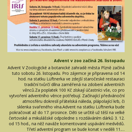
Advent v zoo začíná 26. listopadu
Advent V Zoologické a botanické zahradě města Plzně začíná
tuto sobotu 26. listopadu. Pro zájemce je připravena od 14
hod. na statku Lüftnerka ve zdejší staročeské restauraci
tradiční tvůrčí dílna zaměřená na zdobení adventních
věnců.Za poplatek 100 Kč získají účastníci vše, co pro
vytvoření adventního věnce potřebují. Začínající předvánoční
atmosféru dokreslí přátelská náleda, plápolající krb, či
sklenka svařeného vína.Advent na statku Lüftnerka bude
pokračovat až do 17. prosince. Děti se určitě už těší na velké
čertovské a mikulášské odpoledne s rozdáváním dárků 3. 12.
od 15 hod., na něž naváže komentované uspávání medvědů.
Třetí adventní program se bude konat v neděli 11.…