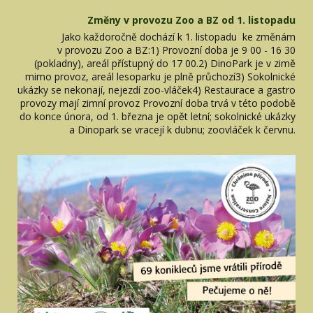
Změny v provozu Zoo a BZ od 1. listopadu
Jako každoročně dochází k 1. listopadu ke změnám
v provozu Zoo a BZ:1) Provozní doba je 9 00 - 16 30
(pokladny), areál přístupný do 17 00.2) DinoPark je v zimě
mimo provoz, areál lesoparku je plně průchozí3) Sokolnické
ukázky se nekonají, nejezdí zoo-vláček4) Restaurace a gastro
provozy mají zimní provoz Provozní doba trvá v této podobě
do konce února, od 1. března je opět letní; sokolnické ukázky
a Dinopark se vracejí k dubnu; zoovláček k červnu.