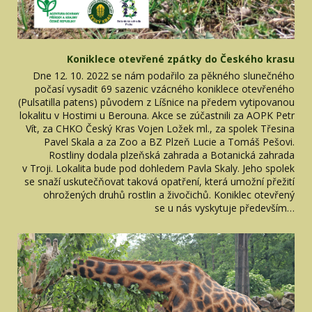
Koniklece otevřené zpátky do Českého krasu
Dne 12. 10. 2022 se nám podařilo za pěkného slunečného
počasí vysadit 69 sazenic vzácného koniklece otevřeného
(Pulsatilla patens) původem z Líšnice na předem vytipovanou
lokalitu v Hostimi u Berouna. Akce se zúčastnili za AOPK Petr
Vít, za CHKO Český Kras Vojen Ložek ml., za spolek Třesina
Pavel Skala a za Zoo a BZ Plzeň Lucie a Tomáš Pešovi.
Rostliny dodala plzeňská zahrada a Botanická zahrada
v Troji. Lokalita bude pod dohledem Pavla Skaly. Jeho spolek
se snaží uskutečňovat taková opatření, která umožní přežití
ohrožených druhů rostlin a živočichů. Koniklec otevřený
se u nás vyskytuje především…