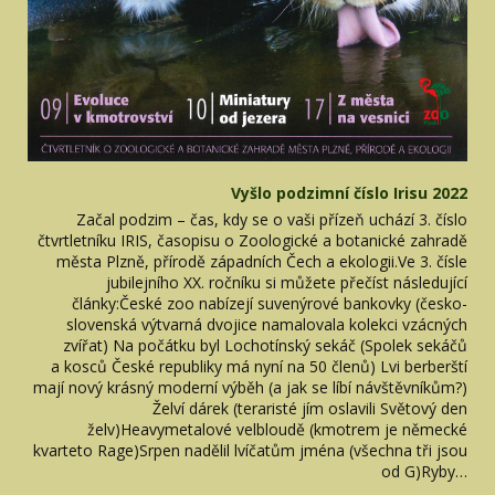
Vyšlo podzimní číslo Irisu 2022
Začal podzim – čas, kdy se o vaši přízeň uchází 3. číslo
čtvrtletníku IRIS, časopisu o Zoologické a botanické zahradě
města Plzně, přírodě západních Čech a ekologii.Ve 3. čísle
jubilejního XX. ročníku si můžete přečíst následující
články:České zoo nabízejí suvenýrové bankovky (česko-
slovenská výtvarná dvojice namalovala kolekci vzácných
zvířat) Na počátku byl Lochotínský sekáč (Spolek sekáčů
a kosců České republiky má nyní na 50 členů) Lvi berberští
mají nový krásný moderní výběh (a jak se líbí návštěvníkům?)
Želví dárek (teraristé jím oslavili Světový den
želv)Heavymetalové velbloudě (kmotrem je německé
kvarteto Rage)Srpen nadělil lvíčatům jména (všechna tři jsou
od G)Ryby…