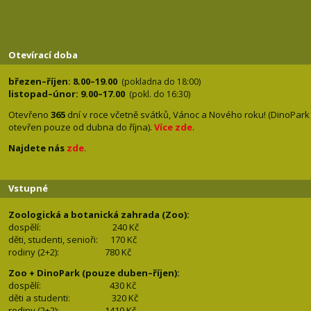
Otevírací doba
březen–říjen: 8.00–19.00
(pokladna do 18:00)
listopad–únor: 9.00–17.00
(pokl. do 16:30)
Otevřeno
365
dní v roce včetně svátků, Vánoc a Nového roku! (DinoPark
otevřen pouze od dubna do října).
Více zde
.
Najdete nás
zde
.
Vstupné
Zoologická a botanická zahrada (Zoo):
dospělí:
240 Kč
děti, studenti, senioři: 170
Kč
rodiny (2+2): 780
Kč
Zoo + DinoPark (pouze duben–říjen):
dospělí: 430
Kč
děti a studenti: 32
0 Kč
rodiny (2+2): 1410
Kč