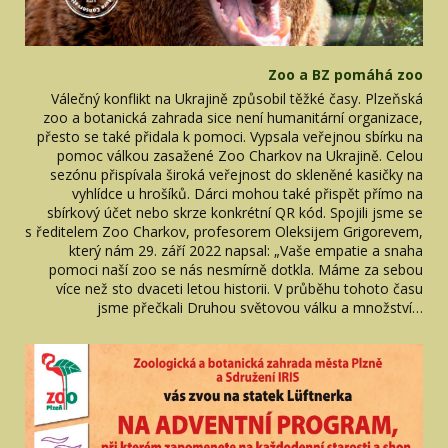
Zoo a BZ pomáhá zoo
Válečný konflikt na Ukrajině způsobil těžké časy. Plzeňská
zoo a botanická zahrada sice není humanitární organizace,
přesto se také přidala k pomoci. Vypsala veřejnou sbírku na
pomoc válkou zasažené Zoo Charkov na Ukrajině. Celou
sezónu přispívala široká veřejnost do skleněné kasičky na
vyhlídce u hrošíků. Dárci mohou také přispět přímo na
sbírkový účet nebo skrze konkrétní QR kód. Spojili jsme se
s ředitelem Zoo Charkov, profesorem Oleksijem Grigorevem,
který nám 29. září 2022 napsal: „Vaše empatie a snaha
pomoci naší zoo se nás nesmírně dotkla. Máme za sebou
více než sto dvaceti letou historii. V průběhu tohoto času
jsme přečkali Druhou světovou válku a množství…