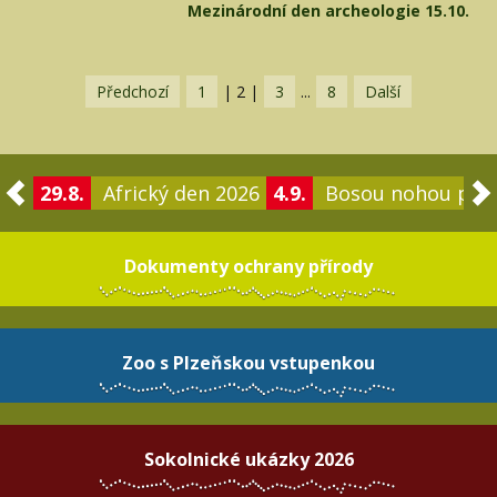
Mezinárodní den archeologie 15.10.
Předchozí
1
|
2
|
3
...
8
Další
29.8.
Africký den 2026
4.9.
Bosou nohou po 
Dokumenty ochrany přírody
Zoo s Plzeňskou vstupenkou
Sokolnické ukázky 2026