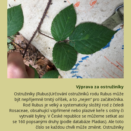
Výprava za ostružiníky
Ostružiníky (Rubus)Určování ostružiníků rodu Rubus může
být nepříjemně trnitý oříšek, a to „nejen“ pro začátečníka.
Rod Rubus je velký a systematicky složitý rod z čeledi
Rosaceae, obsahující vzpřímené nebo plazivé keře s ostny či
vytrvalé byliny. V České republice se můžeme setkat asi
se 160 popsanými druhy (podle databáze Pladias). Ale toto
číslo se každou chvíli může změnit. Ostružiníky