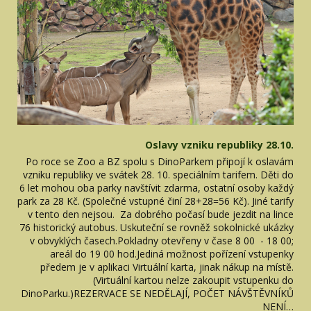
Oslavy vzniku republiky 28.10.
Po roce se Zoo a BZ spolu s DinoParkem připojí k oslavám
vzniku republiky ve svátek 28. 10. speciálním tarifem. Děti do
6 let mohou oba parky navštívit zdarma, ostatní osoby každý
park za 28 Kč. (Společné vstupné činí 28+28=56 Kč). Jiné tarify
v tento den nejsou. Za dobrého počasí bude jezdit na lince
76 historický autobus. Uskuteční se rovněž sokolnické ukázky
v obvyklých časech.Pokladny otevřeny v čase 8 00 - 18 00;
areál do 19 00 hod.Jediná možnost pořízení vstupenky
předem je v aplikaci Virtuální karta, jinak nákup na místě.
(Virtuální kartou nelze zakoupit vstupenku do
DinoParku.)REZERVACE SE NEDĚLAJÍ, POČET NÁVŠTĚVNÍKŮ
NENÍ…