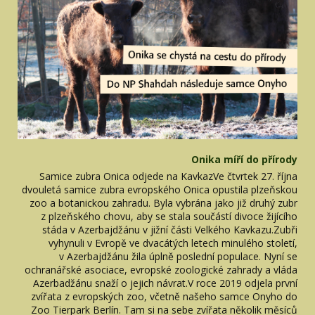
Onika míří do přírody
Samice zubra Onica odjede na KavkazVe čtvrtek 27. října
dvouletá samice zubra evropského Onica opustila plzeňskou
zoo a botanickou zahradu. Byla vybrána jako již druhý zubr
z plzeňského chovu, aby se stala součástí divoce žijícího
stáda v Azerbajdžánu v jižní části Velkého Kavkazu.Zubři
vyhynuli v Evropě ve dvacátých letech minulého století,
v Azerbajdžánu žila úplně poslední populace. Nyní se
ochranářské asociace, evropské zoologické zahrady a vláda
Azerbadžánu snaží o jejich návrat.V roce 2019 odjela první
zvířata z evropských zoo, včetně našeho samce Onyho do
Zoo Tierpark Berlín. Tam si na sebe zvířata několik měsíců