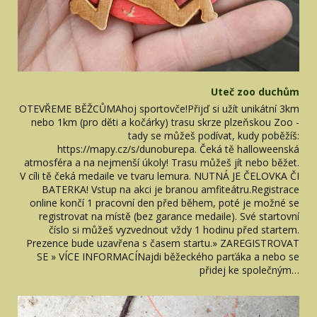
Uteč zoo duchům
OTEVŘEME BĚŽCŮMAhoj sportovče!Přijď si užít unikátní 3km
nebo 1km (pro děti a kočárky) trasu skrze plzeňskou Zoo -
tady se můžeš podívat, kudy poběžíš:
https://mapy.cz/s/dunoburepa. Čeká tě halloweenská
atmosféra a na nejmenší úkoly! Trasu můžeš jít nebo běžet.
V cíli tě čeká medaile ve tvaru lemura. NUTNÁ JE ČELOVKA ČI
BATERKA! Vstup na akci je branou amfiteátru.Registrace
online končí 1 pracovní den před během, poté je možné se
registrovat na místě (bez garance medaile). Své startovní
číslo si můžeš vyzvednout vždy 1 hodinu před startem.
Prezence bude uzavřena s časem startu.» ZAREGISTROVAT
SE » VÍCE INFORMACÍNajdi běžeckého parťáka a nebo se
přidej ke společným…