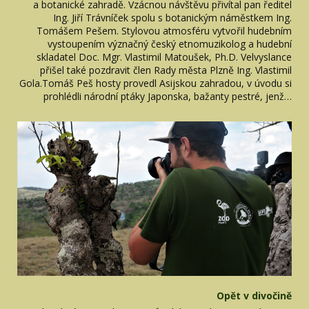
a botanické zahradě. Vzácnou návštěvu přivítal pan ředitel
Ing. Jiří Trávníček spolu s botanickým náměstkem Ing.
Tomášem Pešem. Stylovou atmosféru vytvořil hudebním
vystoupením význačný český etnomuzikolog a hudební
skladatel Doc. Mgr. Vlastimil Matoušek, Ph.D. Velvyslance
přišel také pozdravit člen Rady města Plzně Ing. Vlastimil
Gola.Tomáš Peš hosty provedl Asijskou zahradou, v úvodu si
prohlédli národní ptáky Japonska, bažanty pestré, jenž…
Opět v divočině