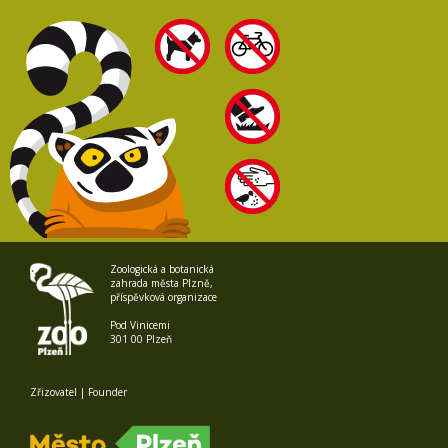
Zoologická a botanická
zahrada města Plzně,
příspěvková organizace
Pod Vinicemi
301 00 Plzeň
Zřizovatel | Founder