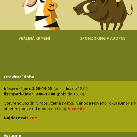
VEŘEJNÁ KRMENÍ
SPONZORING A ADOPCE
Otevírací doba
březen–říjen: 8.00–19.00
(pokladna do 18:00)
listopad–únor: 9.00–17.00
(pokl. do 16:30)
Otevřeno
365
dní v roce včetně svátků, Vánoc a Nového roku! (DinoPark
otevřen pouze od dubna do října).
Více zde
.
Najdete nás
zde
.
Vstupné