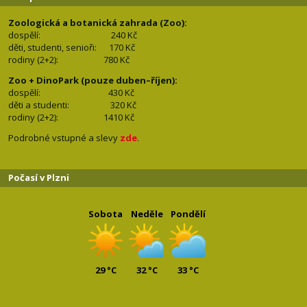
Zoologická a botanická zahrada (Zoo):
dospělí:
240 Kč
děti, studenti, senioři: 170
Kč
rodiny (2+2): 780
Kč
Zoo + DinoPark (pouze duben–říjen):
dospělí: 430
Kč
děti a studenti: 32
0 Kč
rodiny (2+2): 1410
Kč
Podrobné vstupné a slevy
zde
.
Počasí v Plzni
Sobota
Neděle
Pondělí
29 °C
32 °C
33 °C