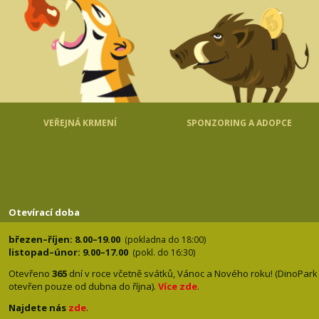
VEŘEJNÁ KRMENÍ
SPONZORING A ADOPCE
Otevírací doba
březen–říjen: 8.00–19.00
(pokladna do 18:00)
listopad–únor: 9.00–17.00
(pokl. do 16:30)
Otevřeno
365
dní v roce včetně svátků, Vánoc a Nového roku! (DinoPark
otevřen pouze od dubna do října).
Více zde
.
Najdete nás
zde
.