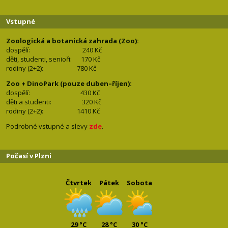
Vstupné
Zoologická a botanická zahrada (Zoo):
dospělí:
240 Kč
děti, studenti, senioři: 170
Kč
rodiny (2+2): 780
Kč
Zoo + DinoPark (pouze duben–říjen):
dospělí: 430
Kč
děti a studenti: 32
0 Kč
rodiny (2+2): 1410
Kč
Podrobné vstupné a slevy
zde
.
Počasí v Plzni
Čtvrtek
Pátek
Sobota
29 °C
28 °C
30 °C