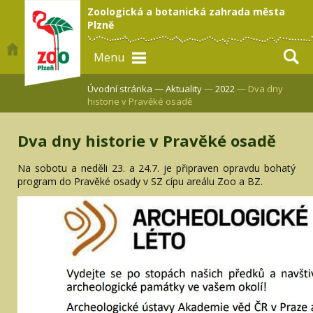
Zoologická a botanická zahrada města
Plzně
Menu
Úvodní stránka —
Aktuality
—
2022
— Dva dny
historie v Pravěké osadě
Dva dny historie v Pravěké osadě
Na sobotu a neděli 23. a 24.7. je připraven opravdu bohatý
program do Pravěké osady v SZ cípu areálu Zoo a BZ.