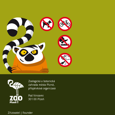
Zoologická a botanická
zahrada města Plzně,
příspěvková organizace
Pod Vinicemi
301 00 Plzeň
Zřizovatel | Founder