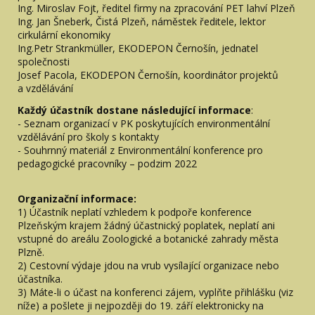
Ing. Miroslav Fojt, ředitel firmy na zpracování PET lahví Plzeň
Ing. Jan Šneberk, Čistá Plzeň, náměstek ředitele, lektor
cirkulární ekonomiky
Ing.Petr Strankmüller, EKODEPON Černošín, jednatel
společnosti
Josef Pacola, EKODEPON Černošín, koordinátor projektů
a vzdělávání
Každý účastník dostane následující informace
:
- Seznam organizací v PK poskytujících environmentální
vzdělávání pro školy s kontakty
- Souhrnný materiál z Environmentální konference pro
pedagogické pracovníky – podzim 2022
Organizační informace:
1) Účastník neplatí vzhledem k podpoře konference
Plzeňským krajem žádný účastnický poplatek, neplatí ani
vstupné do areálu Zoologické a botanické zahrady města
Plzně.
2) Cestovní výdaje jdou na vrub vysílající organizace nebo
účastníka.
3) Máte-li o účast na konferenci zájem, vyplňte přihlášku (viz
níže) a pošlete ji nejpozději do 19. září elektronicky na