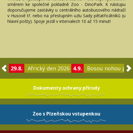
směrem ke společné pokladně Zoo - DinoPark. K nástupu
doporučujeme zastávky u centrálního autobusového nádraží
v Husově tř. nebo na přestupním uzlu Sady pětatřicátníků (u
hlavní pošty). Spoje jezdí v intervalech 10 až 15 minut!
29.8.
Africký den 2026
4.9.
Bosou nohou po 
Dokumenty ochrany přírody
Zoo s Plzeňskou vstupenkou