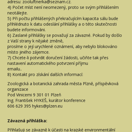
adresu: zooluftnerka@seznam.cz.
4) Počet míst není neomezený, proto se svým přihlášením
neotálejte.
5) Při počtu přihlášených překračujícím kapacita sálu bude
přihlédnuto k datu odeslání přihlášky a o této skutečnosti
budete informováni.
6) Zaslané přihlášky se považují za závazné. Pokud by došlo
z Vaší strany k nějaké změně,
prosíme o její urychlené oznámení, aby nebylo blokováno
místo jiného zájemce.
7) Chcete-li potvrdit doručení žádosti, učiňte tak přes
nastavení automatického potvrzení příjmu
emailu..
8) Kontakt pro získání dalších informací:
Zoologická a botanická zahrada města Plzně, příspěvková
organizace
Pod Vinicemi 9 301 01 Plzeň
Ing. František HYKEŠ, kurátor konference
606 629 395 hykes@plzen.eu
Závazná přihláška:
Přihlašuji se závazně k účasti na krajské environmentální