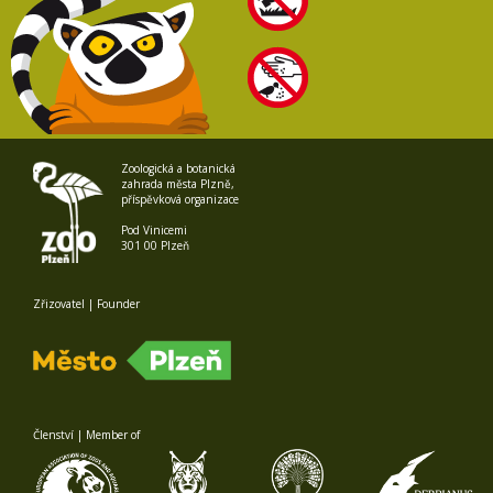
Zoologická a botanická
zahrada města Plzně,
příspěvková organizace
Pod Vinicemi
301 00 Plzeň
Zřizovatel | Founder
Členství | Member of