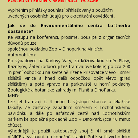
POSLEDNÍ TERMÍN K REGISTRACI: 19. ZÁŘÍ!
Vyplněním přihlášky souhlasí přihlašovaný s použitím
uvedených osobních údajů pro akreditační osvědčení .
Jak se do Environmentálního centra Lüftnerka
dostanete?
Ke vstupu na konferenci, prosíme, použijte z organizačních
důvodů pouze
společnou pokladnu Zoo – Dinopark na Vinicích.
Automobilem:
Po výpadovce na Karlovy Vary, za křižovatkou směr Plasy,
Kaznějov, Žatec (odbočují též tramvajové koleje) po cca 200
m první odbočkou na světelně řízené křižovatce vlevo - směr
sídliště Vinice a hned další odbočkou opět vlevo (před
sídlištěm) a poté vpravo na parkoviště u horní pokladny
Zoologické a botanické zahrady m. Plzně a DinoParku.
MHD:
Lze jet tramvají č. 4 nebo 1, výstupní stanice u lékařské
fakulty. Ze zastávky západním směrem k Lochotínskému
pavilónku a dále po asfaltové cestě nad Lochotínským
parkem ke společné pokladně Zoo – DinoPark. (cca 10 minut
chůze).
Výhodnější je použít autobusový spoj č. 41 směr sídliště
VINICE a vystoupit na konečné stanici. Poté sejít východním