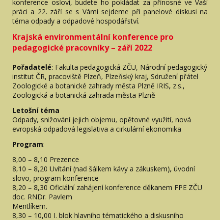
konference osloví, budete ho pokládat za přínosné ve Vaší
práci a 22. září se s Vámi sejdeme při panelové diskusi na
téma odpady a odpadové hospodářství.
Krajská environmentální konference pro
pedagogické pracovníky – září 2022
Pořadatelé
: Fakulta pedagogická ZČU, Národní pedagogický
institut ČR, pracoviště Plzeň, Plzeňský kraj, Sdružení přátel
Zoologické a botanické zahrady města Plzně IRIS, z.s.,
Zoologická a botanická zahrada města Plzně
Letošní téma
Odpady, snižování jejich objemu, opětovné využití, nová
evropská odpadová legislativa a cirkulární ekonomika
Program
:
8,00 – 8,10 Prezence
8,10 – 8,20 Uvítání (nad šálkem kávy a zákuskem), úvodní
slovo, program konference
8,20 – 8,30 Oficiální zahájení konference děkanem FPE ZČU
doc. RNDr. Pavlem
Mentlíkem.
8,30 – 10,00 I. blok hlavního tématického a diskusního