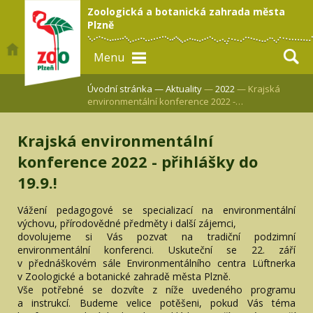
Zoologická a botanická zahrada města
Plzně
Menu
Úvodní stránka —
Aktuality
—
2022
— Krajská
environmentální konference 2022 -…
Krajská environmentální
konference 2022 - přihlášky do
19.9.!
Vážení pedagogové se specializací na environmentální
výchovu, přírodovědné předměty i další zájemci,
dovolujeme si Vás pozvat na tradiční podzimní
environmentální konferenci. Uskuteční se 22. září
v přednáškovém sále Environmentálního centra Lüftnerka
v Zoologické a botanické zahradě města Plzně.
Vše potřebné se dozvíte z níže uvedeného programu
a instrukcí. Budeme velice potěšeni, pokud Vás téma