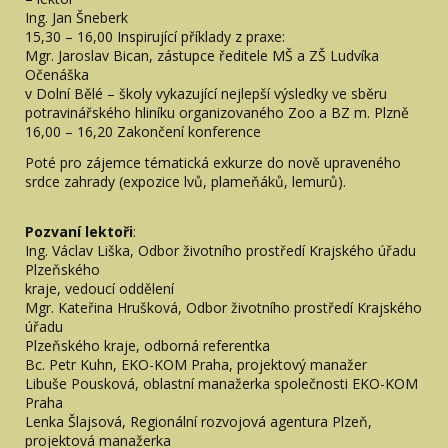
Ing. Jan Šneberk
15,30 – 16,00 Inspirující příklady z praxe:
Mgr. Jaroslav Bican, zástupce ředitele MŠ a ZŠ Ludvíka
Očenáška
v Dolní Bělé – školy vykazující nejlepší výsledky ve sběru
potravinářského hliníku organizovaného Zoo a BZ m. Plzně
16,00 – 16,20 Zakončení konference
Poté pro zájemce tématická exkurze do nově upraveného
srdce zahrady (expozice lvů, plameňáků, lemurů).
Pozvaní lektoři
:
Ing. Václav Liška, Odbor životního prostředí Krajského úřadu
Plzeňského
kraje, vedoucí oddělení
Mgr. Kateřina Hrušková, Odbor životního prostředí Krajského
úřadu
Plzeňského kraje, odborná referentka
Bc. Petr Kuhn, EKO-KOM Praha, projektový manažer
Libuše Pousková, oblastní manažerka společnosti EKO-KOM
Praha
Lenka Šlajsová, Regionální rozvojová agentura Plzeň,
projektová manažerka