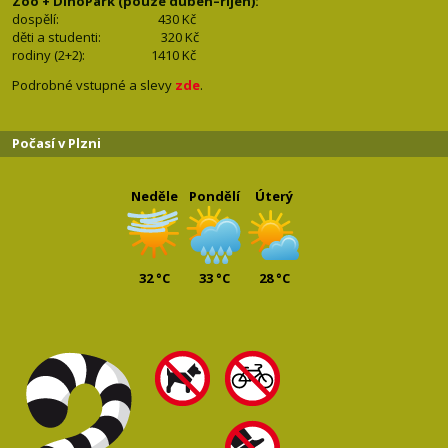
Zoo + DinoPark (pouze duben–říjen):
dospělí: 430
Kč
děti a studenti: 32
0 Kč
rodiny (2+2): 1410
Kč
Podrobné vstupné a slevy
zde
.
Počasí v Plzni
Neděle
Pondělí
Úterý
32 °C
33 °C
28 °C