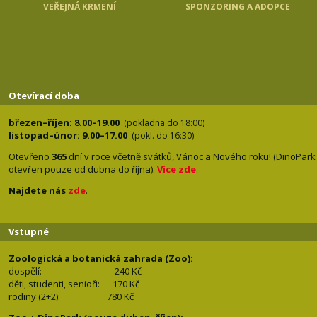
VEŘEJNÁ KRMENÍ
SPONZORING A ADOPCE
Otevírací doba
březen–říjen: 8.00–19.00
(pokladna do 18:00)
listopad–únor: 9.00–17.00
(pokl. do 16:30)
Otevřeno
365
dní v roce včetně svátků, Vánoc a Nového roku! (DinoPark
otevřen pouze od dubna do října).
Více zde
.
Najdete nás
zde
.
Vstupné
Zoologická a botanická zahrada (Zoo):
dospělí:
240 Kč
děti, studenti, senioři: 170
Kč
rodiny (2+2): 780
Kč