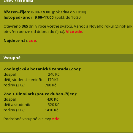
Otevírací doba
březen–říjen: 8.00–19.00
(pokladna do 18:00)
listopad–únor: 9.00–17.00
(pokl. do 16:30)
Otevřeno
365
dní v roce včetně svátků, Vánoc a Nového roku! (DinoPark
otevřen pouze od dubna do října).
Více zde
.
Najdete nás
zde
.
Vstupné
Zoologická a botanická zahrada (Zoo):
dospělí:
240 Kč
děti, studenti, senioři: 170
Kč
rodiny (2+2): 780
Kč
Zoo + DinoPark (pouze duben–říjen):
dospělí: 430
Kč
děti a studenti: 32
0 Kč
rodiny (2+2): 1410
Kč
Podrobné vstupné a slevy
zde
.