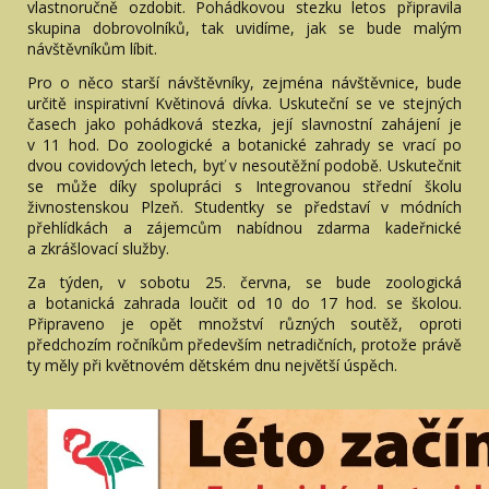
vlastnoručně ozdobit. Pohádkovou stezku letos připravila
skupina dobrovolníků, tak uvidíme, jak se bude malým
návštěvníkům líbit.
Pro o něco starší návštěvníky, zejména návštěvnice, bude
určitě inspirativní Květinová dívka. Uskuteční se ve stejných
časech jako pohádková stezka, její slavnostní zahájení je
v 11 hod. Do zoologické a botanické zahrady se vrací po
dvou covidových letech, byť v nesoutěžní podobě. Uskutečnit
se může díky spolupráci s Integrovanou střední školu
živnostenskou Plzeň. Studentky se představí v módních
přehlídkách a zájemcům nabídnou zdarma kadeřnické
a zkrášlovací služby.
Za týden, v sobotu 25. června, se bude zoologická
a botanická zahrada loučit od 10 do 17 hod. se školou.
Připraveno je opět množství různých soutěž, oproti
předchozím ročníkům především netradičních, protože právě
ty měly při květnovém dětském dnu největší úspěch.