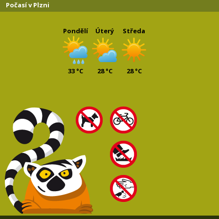
Počasí v Plzni
Pondělí
Úterý
Středa
33 °C
28 °C
28 °C