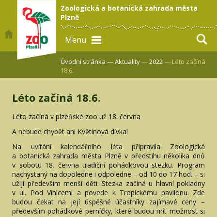
Zoologická a botanická zahrada města
Plzně
Menu
Úvodní stránka —
Aktuality
—
2022
— Léto začíná
18.6.
Léto začíná 18.6.
Léto začíná v plzeňské zoo už 18. června
A nebude chybět ani Květinová dívka!
Na uvítání kalendářního léta připravila Zoologická
a botanická zahrada města Plzně v předstihu několika dnů
v sobotu 18. června tradiční pohádkovou stezku. Program
nachystaný na dopoledne i odpoledne – od 10 do 17 hod. – si
užijí především menší děti. Stezka začíná u hlavní pokladny
v ul. Pod Vinicemi a povede k Tropickému pavilonu. Zde
budou čekat na její úspěšné účastníky zajímavé ceny –
především pohádkové perníčky, které budou mít možnost si