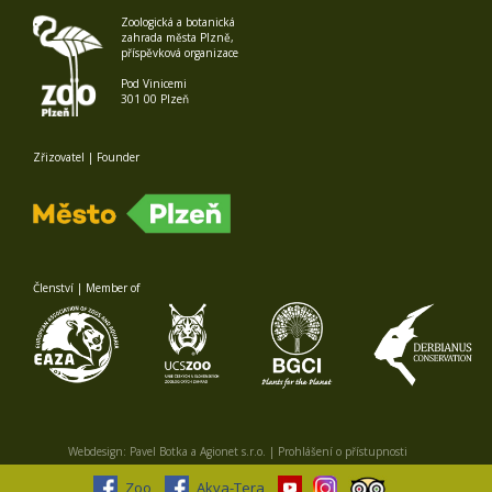
Zoologická a botanická
zahrada města Plzně,
příspěvková organizace
Pod Vinicemi
301 00 Plzeň
Zřizovatel | Founder
Členství | Member of
Webdesign:
Pavel Botka
a
Agionet s.r.o.
|
Prohlášení o přístupnosti
Zoo
Akva-Tera